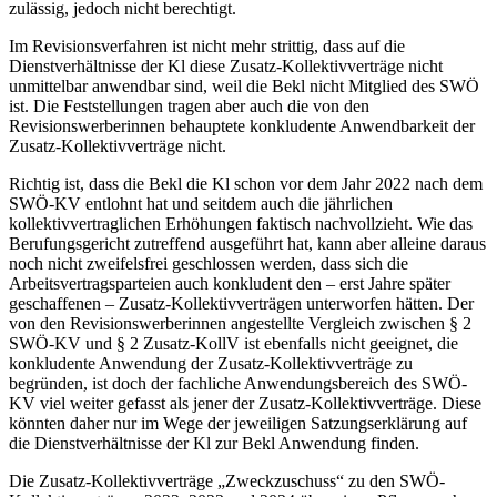
zulässig, jedoch nicht berechtigt.
Im Revisionsverfahren ist nicht mehr strittig, dass auf die
Dienstverhältnisse der Kl diese Zusatz-Kollektivverträge nicht
unmittelbar anwendbar sind, weil die Bekl nicht Mitglied des SWÖ
ist. Die Feststellungen tragen aber auch die von den
Revisionswerberinnen behauptete konkludente Anwendbarkeit der
Zusatz-Kollektivverträge nicht.
Richtig ist, dass die Bekl die Kl schon vor dem Jahr 2022 nach dem
SWÖ-KV entlohnt hat und seitdem auch die jährlichen
kollektivvertraglichen Erhöhungen faktisch nachvollzieht. Wie das
Berufungsgericht zutreffend ausgeführt hat, kann aber alleine daraus
noch nicht zweifelsfrei geschlossen werden, dass sich die
Arbeitsvertragsparteien auch konkludent den – erst Jahre später
geschaffenen – Zusatz-Kollektivverträgen unterworfen hätten. Der
von den Revisionswerberinnen angestellte Vergleich zwischen § 2
SWÖ-KV und § 2 Zusatz-KollV ist ebenfalls nicht geeignet, die
konkludente Anwendung der Zusatz-Kollektivverträge zu
begründen, ist doch der fachliche Anwendungsbereich des SWÖ-
KV viel weiter gefasst als jener der Zusatz-Kollektivverträge. Diese
könnten daher nur im Wege der jeweiligen Satzungserklärung auf
die Dienstverhältnisse der Kl zur Bekl Anwendung finden.
Die Zusatz-Kollektivverträge „Zweckzuschuss“ zu den SWÖ-