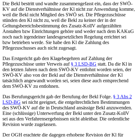
Die Bekl bestritt und wandte zusammengefasst ein, dass der SWÖ-
KV auf die Dienstverhältnisse der Kl nicht zur Anwendung komme,
weil die Bekl nicht Mitglied des SWÖ sei. Die Pflegezuschüsse
stünden den Kl nicht zu, weil die Bekl zu keiner der in der
Geltungsbereichsbestimmung des Zusatz-KollV aufgezählten
Anstalten bzw Einrichtungen gehöre und weder nach dem KAKuG
noch nach irgendeiner landesgesetzlichen Regelung errichtet sei
bzw betrieben werde. Sie habe den Kl die Zahlung des
Pflegezuschusses auch nicht zugesagt.
Das Erstgericht gab den Klagebegehren auf Zahlung der
Pflegezuschüsse unter Verweis auf
§ 3 LSD-BG
statt. Da die Kl in
den letzten Jahren nach dem SWÖ-KV entlohnt worden seien, der
SWÖ-KV also von der Bekl auf die Dienstverhältnisse der Kl
tatsächlich angewandt worden sei, seien diese auch entsprechend
dem SWÖ-KV zu entlohnen.
Das Berufungsgericht gab der Berufung der Bekl Folge.
§ 3 Abs 2
LSD-BG
sei nicht geeignet, die entgeltrechtlichen Bestimmungen
des SWÖ-KV auf die in Deutschland ansässige Bekl anzuwenden.
Eine (schlüssige) Unterwerfung der Bekl unter den Zusatz-KollV
sei aus den Verfahrensergebnissen nicht ableitbar. Die ordentliche
Revision wurde zugelassen.
Der OGH erachtete die dagegen erhobene Revision der Kl für