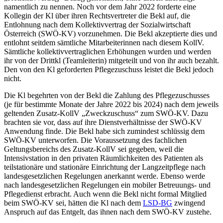
namentlich zu nennen. Noch vor dem Jahr 2022 forderte eine
Kollegin der Kl über ihren Rechtsvertreter die Bekl auf, die
Entlohnung nach dem Kollektivvertrag der Sozialwirtschaft
Österreich (SWÖ-KV) vorzunehmen. Die Bekl akzeptierte dies und
entlohnt seitdem sämtliche Mitarbeiterinnen nach diesem KollV.
Sämtliche kollektivvertraglichen Erhöhungen wurden und werden
ihr von der Drittkl (Teamleiterin) mitgeteilt und von ihr auch bezahlt.
Den
von den Kl geforderten Pflegezuschuss leistet die Bekl jedoch
nicht.
Die Kl begehrten von der Bekl die Zahlung des Pflegezuschusses
(je für bestimmte Monate der Jahre 2022 bis 2024) nach dem jeweils
geltenden Zusatz-KollV „Zweckzuschuss“ zum SWÖ-KV. Dazu
brachten sie vor, dass auf ihre Dienstverhältnisse der SWÖ-KV
Anwendung finde. Die Bekl habe sich zumindest schlüssig dem
SWÖ-KV unterworfen. Die Voraussetzung des fachlichen
Geltungsbereichs des Zusatz-KollV sei gegeben, weil die
Intensivstation in den privaten Räumlichkeiten des Patienten als
teilstationäre und stationäre Einrichtung der Langzeitpflege nach
landesgesetzlichen Regelungen anerkannt werde. Ebenso werde
nach landesgesetzlichen Regelungen ein mobiler Betreuungs- und
Pflegedienst erbracht. Auch wenn die Bekl nicht formal Mitglied
beim SWÖ-KV sei, hätten die Kl nach dem
LSD-BG
zwingend
Anspruch auf das Entgelt, das ihnen nach dem SWÖ-KV zustehe.