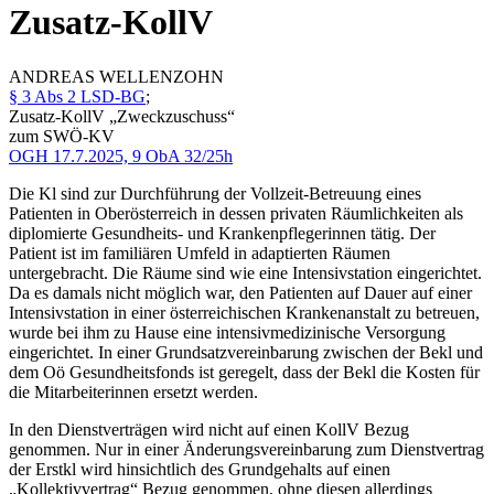
Zusatz-KollV
ANDREAS
WELLENZOHN
§ 3 Abs 2 LSD-BG
;
Zusatz-KollV „Zweckzuschuss“
zum SWÖ-KV
OGH
17.7.2025,
9 ObA 32/25h
Die Kl sind zur Durchführung der Vollzeit-Betreuung eines
Patienten in Oberösterreich in dessen privaten Räumlichkeiten als
diplomierte Gesundheits- und Krankenpflegerinnen tätig. Der
Patient ist im familiären Umfeld in adaptierten Räumen
untergebracht. Die Räume sind wie eine Intensivstation eingerichtet.
Da es damals nicht möglich war, den Patienten auf Dauer auf einer
Intensivstation in einer österreichischen Krankenanstalt zu betreuen,
wurde bei ihm zu Hause eine intensivmedizinische Versorgung
eingerichtet. In einer Grundsatzvereinbarung zwischen der Bekl und
dem Oö Gesundheitsfonds ist geregelt, dass der Bekl die Kosten für
die Mitarbeiterinnen ersetzt werden.
In den Dienstverträgen wird nicht auf einen KollV Bezug
genommen. Nur in einer Änderungsvereinbarung zum Dienstvertrag
der Erstkl wird hinsichtlich des Grundgehalts auf einen
„Kollektivvertrag“ Bezug genommen, ohne diesen allerdings