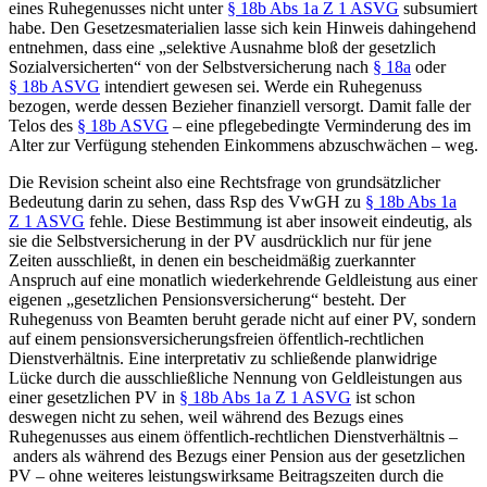
eines Ruhegenusses nicht unter
§ 18b Abs 1a Z 1 ASVG
subsumiert
habe. Den Gesetzesmaterialien lasse sich kein Hinweis dahingehend
entnehmen, dass eine „selektive Ausnahme bloß der gesetzlich
Sozialversicherten“ von der Selbstversicherung nach
§ 18a
oder
§ 18b ASVG
intendiert gewesen sei. Werde ein Ruhegenuss
bezogen, werde dessen Bezieher finanziell versorgt. Damit falle der
Telos des
§ 18b ASVG
– eine pflegebedingte Verminderung des im
Alter zur Verfügung stehenden Einkommens abzuschwächen – weg.
Die Revision scheint also eine Rechtsfrage von grundsätzlicher
Bedeutung darin zu sehen, dass Rsp des VwGH zu
§ 18b Abs 1a
Z 1 ASVG
fehle. Diese Bestimmung ist aber insoweit eindeutig, als
sie die Selbstversicherung in der PV ausdrücklich nur für jene
Zeiten ausschließt, in denen ein bescheidmäßig zuerkannter
Anspruch auf eine monatlich wiederkehrende Geldleistung aus einer
eigenen „gesetzlichen Pensionsversicherung“ besteht. Der
Ruhegenuss von Beamten beruht gerade nicht auf einer PV, sondern
auf einem pensionsversicherungsfreien öffentlich-rechtlichen
Dienstverhältnis. Eine interpretativ zu schließende planwidrige
Lücke durch die ausschließliche Nennung von Geldleistungen aus
einer gesetzlichen PV in
§ 18b Abs 1a Z 1 ASVG
ist schon
deswegen nicht zu sehen, weil während des Bezugs eines
Ruhegenusses aus einem öffentlich-rechtlichen Dienstverhältnis –
anders als während des Bezugs einer Pension aus der gesetzlichen
PV – ohne weiteres leistungswirksame Beitragszeiten durch die