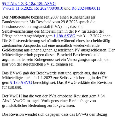
§§ 5 Abs 1 Z 3, 18a, 18b ASVG
VwGH
11.6.2025,
Ro 2024/08/0010
und
Ro 2024/08/0011
Der Mitbeteiligte bezieht seit 2007 einen Ruhegenuss als
Bundesbeamter. Mit Bescheid vom 29.8.2023 sprach die
Pensionsversicherungsanstalt (PVA) aus, dass die
Selbstversicherung des Mitbeteiligten in der PV für Zeiten der
Pflege naher Angehöriger gem
§ 18b ASVG
mit 31.12.2022 ende.
Die Selbstversicherung sei nämlich während eines bescheidmäßig
zuerkannten Anspruchs auf eine monatlich wiederkehrende
Geldleistung aus einer eigenen gesetzlichen PV ausgeschlossen. Der
Mitbeteiligte erhob gegen diesen Bescheid Beschwerde und
argumentierte, sein Ruhegenuss sei ein Versorgungsanspruch, der
klar von der gesetzlichen PV zu trennen sei.
Das BVwG gab der Beschwerde statt und sprach aus, dass der
Mitbeteiligte auch ab 1.1.2023 zur Selbstversicherung in der PV
gem
§ 18b ASVG
berechtigt sei. Das BVwG erklärte die Revision
für zulässig.
Der VwGH hat die von der PVA erhobene Revision gem § 34
Abs 1 VwGG mangels Vorliegens einer Rechtsfrage von
grundsätzlicher Bedeutung zurückgewiesen.
Die Revision wendet sich dagegen, dass das BVwG den Bezug