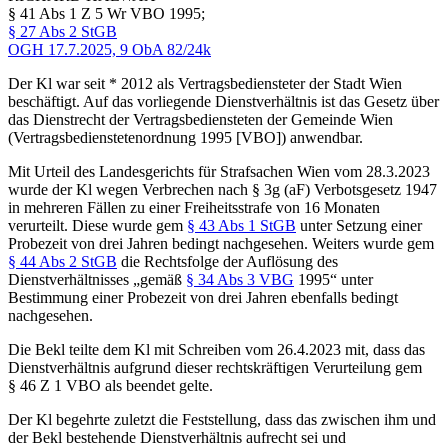
§ 41 Abs 1 Z 5 Wr VBO 1995;
§ 27 Abs 2 StGB
OGH
17.7.2025,
9 ObA 82/24k
Der Kl war seit * 2012 als Vertragsbediensteter der Stadt Wien
beschäftigt. Auf das vorliegende Dienstverhältnis ist das Gesetz über
das Dienstrecht der Vertragsbediensteten der Gemeinde Wien
(Vertragsbedienstetenordnung 1995 [VBO]) anwendbar.
Mit Urteil des Landesgerichts für Strafsachen Wien vom 28.3.2023
wurde der Kl wegen Verbrechen nach § 3g (aF) Verbotsgesetz 1947
in mehreren Fällen zu einer Freiheitsstrafe von 16 Monaten
verurteilt. Diese wurde gem
§ 43 Abs 1 StGB
unter Setzung einer
Probezeit von drei Jahren bedingt nachgesehen. Weiters wurde gem
§ 44 Abs 2 StGB
die Rechtsfolge der Auflösung des
Dienstverhältnisses „gemäß
§ 34 Abs 3 VBG
1995“ unter
Bestimmung einer Probezeit von drei Jahren ebenfalls bedingt
nachgesehen.
Die Bekl teilte dem Kl mit Schreiben vom 26.4.2023 mit, dass das
Dienstverhältnis aufgrund dieser rechtskräftigen Verurteilung gem
§ 46 Z 1 VBO als beendet gelte.
Der Kl begehrte zuletzt die Feststellung, dass das zwischen ihm und
der Bekl bestehende Dienstverhältnis aufrecht sei und