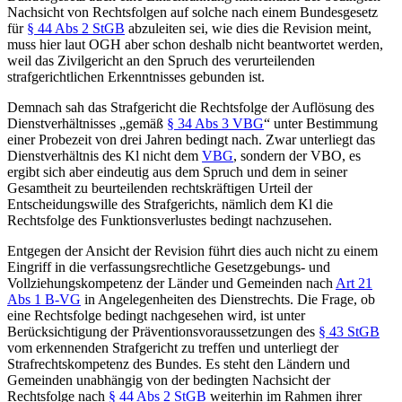
Nachsicht von Rechtsfolgen auf solche nach einem Bundesgesetz
für
§ 44 Abs 2 StGB
abzuleiten sei, wie dies die Revision meint,
muss hier laut OGH aber schon deshalb nicht beantwortet werden,
weil das Zivilgericht an den Spruch des verurteilenden
strafgerichtlichen Erkenntnisses gebunden ist.
Demnach sah das Strafgericht die Rechtsfolge der Auflösung des
Dienstverhältnisses „gemäß
§ 34 Abs 3 VBG
“ unter Bestimmung
einer Probezeit von drei Jahren bedingt nach. Zwar unterliegt das
Dienstverhältnis des Kl nicht dem
VBG
, sondern der VBO, es
ergibt sich aber eindeutig aus dem Spruch und dem in seiner
Gesamtheit zu beurteilenden rechtskräftigen Urteil der
Entscheidungswille des Strafgerichts, nämlich dem Kl die
Rechtsfolge des Funktionsverlustes bedingt nachzusehen.
Entgegen der Ansicht der Revision führt dies auch nicht zu einem
Eingriff in die verfassungsrechtliche Gesetzgebungs- und
Vollziehungskompetenz der Länder und Gemeinden nach
Art 21
Abs 1 B-VG
in Angelegenheiten des Dienstrechts. Die Frage, ob
eine Rechtsfolge bedingt nachgesehen wird, ist unter
Berücksichtigung der Präventionsvoraussetzungen des
§ 43 StGB
vom erkennenden Strafgericht zu treffen und unterliegt der
Strafrechtskompetenz des Bundes. Es steht den Ländern und
Gemeinden unabhängig von der bedingten Nachsicht der
Rechtsfolge nach
§ 44 Abs 2 StGB
weiterhin im Rahmen ihrer