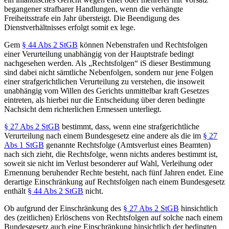
begangener strafbarer Handlungen, wenn die verhängte
Freiheitsstrafe ein Jahr übersteigt. Die Beendigung des
Dienstverhältnisses erfolgt somit ex lege.
Gem
§ 44 Abs 2 StGB
können Nebenstrafen und Rechtsfolgen
einer Verurteilung unabhängig von der Hauptstrafe bedingt
nachgesehen werden. Als „Rechtsfolgen“ iS dieser Bestimmung
sind dabei nicht sämtliche Nebenfolgen, sondern nur jene Folgen
einer strafgerichtlichen Verurteilung zu verstehen, die insoweit
unabhängig vom Willen des Gerichts unmittelbar kraft Gesetzes
eintreten, als hierbei nur die Entscheidung über deren bedingte
Nachsicht dem richterlichen Ermessen unterliegt.
§ 27 Abs 2 StGB
bestimmt, dass, wenn eine strafgerichtliche
Verurteilung nach einem Bundesgesetz eine andere als die im
§ 27
Abs 1 StGB
genannte Rechtsfolge (Amtsverlust eines Beamten)
nach sich zieht, die Rechtsfolge, wenn nichts anderes bestimmt ist,
soweit sie nicht im Verlust besonderer auf Wahl, Verleihung oder
Ernennung beruhender Rechte besteht, nach fünf Jahren endet. Eine
derartige Einschränkung auf Rechtsfolgen nach einem Bundesgesetz
enthält
§ 44 Abs 2 StGB
nicht.
Ob aufgrund der Einschränkung des
§ 27 Abs 2 StGB
hinsichtlich
des (zeitlichen) Erlöschens von Rechtsfolgen auf solche nach einem
Bundesgesetz auch eine Einschränkung hinsichtlich der bedingten