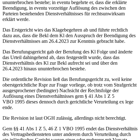
ununterbrochen bestehe; in eventu begehrte er, dass die erklärte
Beendigung, in eventu vorzeitige Auflösung des zwischen den
Parteien bestehenden Dienstverhältnisses für rechtsunwirksam
erklärt werde.
Das Erstgericht wies das Klagebegehren ab und führte rechtlich
dazu aus, dass die Bekl dem Kl den Ausspruch der Beendigung des
Dienstverhältnisses am 26.4.2023 zur Kenntnis gebracht habe.
Das Berufungsgericht gab der Berufung des Kl Folge und änderte
das Urteil dahingehend ab, dass festgestellt wurde, dass das
Dienstverhältnis des Kl zur Bekl aufrecht sei und über den
26.4.2023 hinaus ununterbrochen bestehe.
Die ordentliche Revision ließ das Berufungsgericht zu, weil keine
oberstgerichtliche Rspr zur Frage vorliege, ob trotz vom Strafgericht
ausgesprochener (bedingter) Nachsicht der Rechtsfolge der
Auflösung eines Dienstverhältnisses gem § 41 Abs 1 Z 5
VBO 1995 dieses dennoch durch gerichtliche Verurteilung ex lege
ende.
Die Revision ist laut OGH zulässig, allerdings nicht berechtigt.
Gem §§ 41 Abs 1 Z 5, 46 Z 1 VBO 1995 endet das Dienstverhältnis
des Vertragsbediensteten unter anderem durch Verurteilung durch
ein inländisches Gericht wegen einer oder mehrerer mit Vorsatz