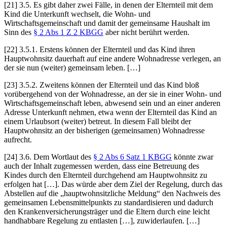
[21] 3.5. Es gibt daher zwei Fälle, in denen der Elternteil mit dem
Kind die Unterkunft wechselt, die Wohn- und
Wirtschaftsgemeinschaft und damit der gemeinsame Haushalt im
Sinn des
§ 2 Abs 1 Z 2 KBGG
aber nicht berührt werden.
[22] 3.5.1. Erstens können der Elternteil und das Kind ihren
Hauptwohnsitz dauerhaft auf eine andere Wohnadresse verlegen, an
der sie nun (weiter) gemeinsam leben. […]
[23] 3.5.2. Zweitens können der Elternteil und das Kind bloß
vorübergehend von der Wohnadresse, an der sie in einer Wohn- und
Wirtschaftsgemeinschaft leben, abwesend sein und an einer anderen
Adresse Unterkunft nehmen, etwa wenn der Elternteil das Kind an
einem Urlaubsort (weiter) betreut. In diesem Fall bleibt der
Hauptwohnsitz an der bisherigen (gemeinsamen) Wohnadresse
aufrecht.
[24] 3.6. Dem Wortlaut des
§ 2 Abs 6 Satz 1 KBGG
könnte zwar
auch der Inhalt zugemessen werden, dass eine Betreuung des
Kindes durch den Elternteil durchgehend am Hauptwohnsitz zu
erfolgen hat […]. Das würde aber dem Ziel der Regelung, durch das
Abstellen auf die „hauptwohnsitzliche Meldung“ den Nachweis des
gemeinsamen Lebensmittelpunkts zu standardisieren und dadurch
den Krankenversicherungsträger und die Eltern durch eine leicht
handhabbare Regelung zu entlasten […], zuwiderlaufen. […]