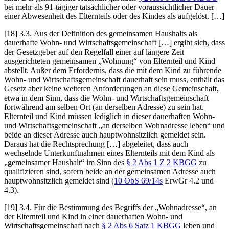
bei mehr als 91-tägiger tatsächlicher oder voraussichtlicher Dauer
einer Abwesenheit des Elternteils oder des Kindes als aufgelöst. […]
[18] 3.3. Aus der Definition des gemeinsamen Haushalts als
dauerhafte Wohn- und Wirtschaftsgemeinschaft […] ergibt sich, dass
der Gesetzgeber auf den Regelfall einer auf längere Zeit
ausgerichteten gemeinsamen „Wohnung“ von Elternteil und Kind
abstellt. Außer dem Erfordernis, dass die mit dem Kind zu führende
Wohn- und Wirtschaftsgemeinschaft dauerhaft sein muss, enthält das
Gesetz aber keine weiteren Anforderungen an diese Gemeinschaft,
etwa in dem Sinn, dass die Wohn- und Wirtschaftsgemeinschaft
fortwährend am selben Ort (an derselben Adresse) zu sein hat.
Elternteil und Kind müssen lediglich in dieser dauerhaften Wohn-
und Wirtschaftsgemeinschaft „an derselben Wohnadresse leben“ und
beide an dieser Adresse auch hauptwohnsitzlich gemeldet sein.
Daraus hat die Rechtsprechung […] abgeleitet, dass auch
wechselnde Unterkunftnahmen eines Elternteils mit dem Kind als
„gemeinsamer Haushalt“ im Sinn des
§ 2 Abs 1 Z 2 KBGG
zu
qualifizieren sind, sofern beide an der gemeinsamen Adresse auch
hauptwohnsitzlich gemeldet sind (
10 ObS 69/14s
ErwGr 4.2 und
4.3).
[19] 3.4. Für die Bestimmung des Begriffs der „Wohnadresse“, an
der Elternteil und Kind in einer dauerhaften Wohn- und
Wirtschaftsgemeinschaft nach
§ 2 Abs 6 Satz 1 KBGG
leben und