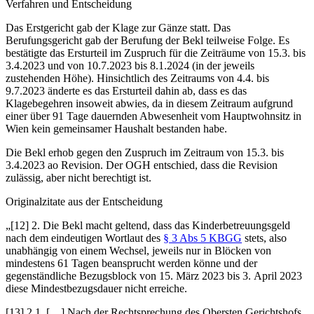
Verfahren und Entscheidung
Das Erstgericht gab der Klage zur Gänze statt. Das
Berufungsgericht gab der Berufung der Bekl teilweise Folge. Es
bestätigte das Ersturteil im Zuspruch für die Zeiträume von 15.3. bis
3.4.2023 und von 10.7.2023 bis 8.1.2024 (in der jeweils
zustehenden Höhe). Hinsichtlich des Zeitraums von 4.4. bis
9.7.2023 änderte es das Ersturteil dahin ab, dass es das
Klagebegehren insoweit abwies, da in diesem Zeitraum aufgrund
einer über 91 Tage dauernden Abwesenheit vom Hauptwohnsitz in
Wien kein gemeinsamer Haushalt bestanden habe.
Die Bekl erhob gegen den Zuspruch im Zeitraum von 15.3. bis
3.4.2023 ao Revision. Der OGH entschied, dass die Revision
zulässig, aber nicht berechtigt ist.
Originalzitate aus der Entscheidung
„[12] 2. Die Bekl macht geltend, dass das Kinderbetreuungsgeld
nach dem eindeutigen Wortlaut des
§ 3 Abs 5 KBGG
stets, also
unabhängig von einem Wechsel, jeweils nur in Blöcken von
mindestens 61 Tagen beansprucht werden könne und der
gegenständliche Bezugsblock von 15. März 2023 bis 3. April 2023
diese Mindestbezugsdauer nicht erreiche.
[13] 2.1. […] Nach der Rechtsprechung des Obersten Gerichtshofs