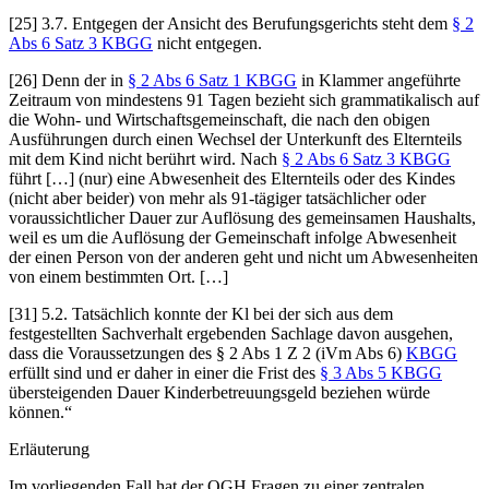
[25] 3.7. Entgegen der Ansicht des Berufungsgerichts steht dem
§ 2
Abs 6 Satz 3 KBGG
nicht entgegen.
[26] Denn der in
§ 2 Abs 6 Satz 1 KBGG
in Klammer angeführte
Zeitraum von mindestens 91 Tagen bezieht sich grammatikalisch auf
die Wohn- und Wirtschaftsgemeinschaft, die nach den obigen
Ausführungen durch einen Wechsel der Unterkunft des Elternteils
mit dem Kind nicht berührt wird. Nach
§ 2 Abs 6 Satz 3 KBGG
führt […] (nur) eine Abwesenheit des Elternteils oder des Kindes
(nicht aber beider) von mehr als 91-tägiger tatsächlicher oder
voraussichtlicher Dauer zur Auflösung des gemeinsamen Haushalts,
weil es um die Auflösung der Gemeinschaft infolge Abwesenheit
der einen Person von der anderen geht und nicht um Abwesenheiten
von einem bestimmten Ort. […]
[31] 5.2. Tatsächlich konnte der Kl bei der sich aus dem
festgestellten Sachverhalt ergebenden Sachlage davon ausgehen,
dass die Voraussetzungen des § 2 Abs 1 Z 2 (iVm Abs 6)
KBGG
erfüllt sind und er
daher in einer die Frist des
§ 3 Abs 5 KBGG
übersteigenden Dauer Kinderbetreuungsgeld beziehen würde
können.“
Erläuterung
Im vorliegenden Fall hat der OGH Fragen zu einer zentralen