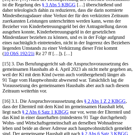
ist die Regelung des
§ 3 Abs 5 KBGG
[…] überschießend und
daher teleologisch dahin zu reduzieren, dass die darin normierte
Mindestbezugsdauer ohne Verlust der für den verkürzten Zeitraum
zuerkannten Leistungen unterschritten werden kann, wenn der
Bezieher von Kinderbetreuungsgeld bei der Antragstellung davon
ausgehen konnte, Kinderbetreuungsgeld in der gesetzlichen
Mindestdauer beziehen zu können, und es in der Folge aufgrund
eines nachträglich eintretenden, nicht in der Ingerenz des Beziehers
liegenden Umstands zu einer Verkürzung dieser Frist kommt
(
10 ObS 192/21i
Rz 27 ff […]). […]
[15] 3. Das Berufungsgericht sah die Anspruchsvoraussetzung des
gemeinsamen Haushalts ab 4. April 2023 als nicht mehr gegeben an,
weil der Kl mit dem Kind (wenn auch vorübergehend) länger als
91 Tage vom Hauptwohnsitz abwesend war. Tatsächlich lag die
Voraussetzung des gemeinsamen Haushalts aber auch nach diesem
Zeitraum weiterhin vor.
[16] 3.1. Die Anspruchsvoraussetzung des
§ 2 Abs 1 Z 2 KBGG
,
dass der Elternteil mit dem Kind im gemeinsamen Haushalt lebt,
liegt nach
§ 2 Abs 6 Satz 1 KBGG
nur vor, wenn der Elternteil und
das Kind in einer dauerhaften (mindestens 91 Tage durchgehend)
Wohn- und Wirtschaftsgemeinschaft an derselben Wohnadresse
leben und beide an dieser Adresse auch hauptwohnsitzlich gemeldet
sind. Der gemeinsame Haushalt gilt nach
§ 2 Abs 6 Satz 3 KBGG