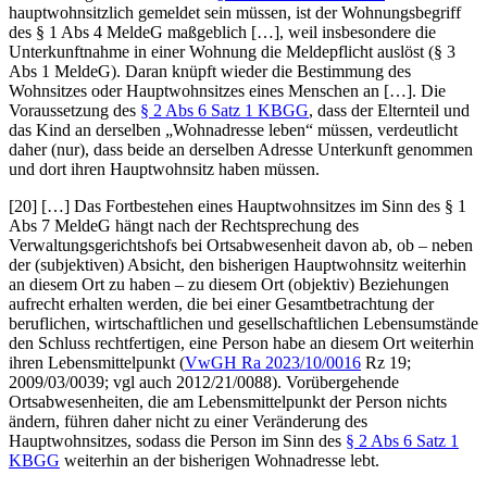
hauptwohnsitzlich gemeldet sein müssen, ist der Wohnungsbegriff
des § 1 Abs 4 MeldeG maßgeblich […], weil insbesondere die
Unterkunftnahme in einer Wohnung die Meldepflicht auslöst (§ 3
Abs 1 MeldeG). Daran knüpft wieder die Bestimmung des
Wohnsitzes oder Hauptwohnsitzes eines Menschen an […]. Die
Voraussetzung des
§ 2 Abs 6 Satz 1 KBGG
, dass der Elternteil und
das Kind an derselben „Wohnadresse leben“ müssen, verdeutlicht
daher (nur), dass beide an derselben Adresse Unterkunft genommen
und dort ihren Hauptwohnsitz haben müssen.
[20] […] Das Fortbestehen eines Hauptwohnsitzes im Sinn des § 1
Abs 7 MeldeG hängt nach der Rechtsprechung des
Verwaltungsgerichtshofs bei Ortsabwesenheit davon ab, ob – neben
der (subjektiven) Absicht, den bisherigen Hauptwohnsitz weiterhin
an diesem Ort zu haben – zu diesem Ort (objektiv) Beziehungen
aufrecht erhalten werden, die bei einer Gesamtbetrachtung der
beruflichen, wirtschaftlichen und gesellschaftlichen Lebensumstände
den Schluss rechtfertigen, eine Person habe an diesem Ort weiterhin
ihren Lebensmittelpunkt (
VwGH Ra 2023/10/0016
Rz 19;
2009/03/0039; vgl auch 2012/21/0088). Vorübergehende
Ortsabwesenheiten, die am Lebensmittelpunkt der Person nichts
ändern, führen daher nicht zu einer Veränderung des
Hauptwohnsitzes, sodass die Person im Sinn des
§ 2 Abs 6 Satz 1
KBGG
weiterhin an der bisherigen Wohnadresse lebt.