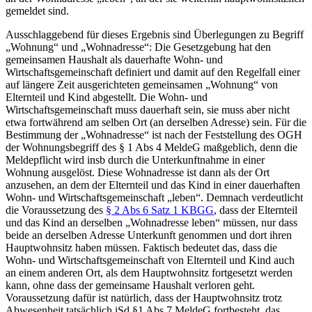
gemeldet sind.
Ausschlaggebend für dieses Ergebnis sind Überlegungen zu Begriff
„Wohnung“ und „Wohnadresse“: Die Gesetzgebung hat den
gemeinsamen Haushalt als dauerhafte Wohn- und
Wirtschaftsgemeinschaft definiert und damit auf den Regelfall einer
auf längere Zeit ausgerichteten gemeinsamen „Wohnung“ von
Elternteil und Kind abgestellt. Die Wohn- und
Wirtschaftsgemeinschaft muss dauerhaft sein, sie muss aber nicht
etwa fortwährend am selben Ort (an derselben Adresse) sein. Für die
Bestimmung der „Wohnadresse“ ist nach der Feststellung des OGH
der Wohnungsbegriff des § 1 Abs 4 MeldeG maßgeblich, denn die
Meldepflicht wird insb durch die Unterkunftnahme in einer
Wohnung ausgelöst. Diese Wohnadresse ist dann als der Ort
anzusehen, an dem der Elternteil und das Kind in einer dauerhaften
Wohn- und Wirtschaftsgemeinschaft „leben“. Demnach verdeutlicht
die Voraussetzung des
§ 2 Abs 6 Satz 1 KBGG
, dass der Elternteil
und das Kind an derselben „Wohnadresse leben“ müssen, nur dass
beide an derselben Adresse Unterkunft genommen und dort ihren
Hauptwohnsitz haben müssen. Faktisch bedeutet das, dass die
Wohn- und Wirtschaftsgemeinschaft von Elternteil und Kind auch
an einem anderen Ort, als dem Hauptwohnsitz fortgesetzt werden
kann, ohne dass der gemeinsame Haushalt verloren geht.
Voraussetzung dafür ist natürlich, dass der Hauptwohnsitz trotz
Abwesenheit tatsächlich iSd §1 Abs 7 MeldeG fortbesteht, das