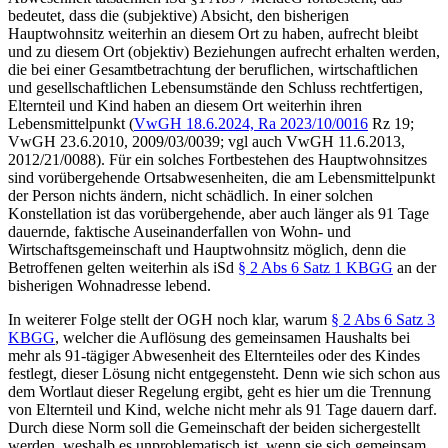
bedeutet, dass die (subjektive) Absicht, den bisherigen
Hauptwohnsitz weiterhin an diesem Ort zu haben, aufrecht bleibt
und zu diesem Ort (objektiv) Beziehungen aufrecht erhalten werden,
die bei einer Gesamtbetrachtung der beruflichen, wirtschaftlichen
und gesellschaftlichen Lebensumstände den Schluss rechtfertigen,
Elternteil und Kind haben an diesem Ort weiterhin ihren
Lebensmittelpunkt (
VwGH 18.6.2024, Ra 2023/10/0016
Rz 19;
VwGH 23.6.2010, 2009/03/0039; vgl auch VwGH 11.6.2013,
2012/21/0088). Für ein solches Fortbestehen des Hauptwohnsitzes
sind vorübergehende Ortsabwesenheiten, die am Lebensmittelpunkt
der Person nichts ändern, nicht schädlich. In einer solchen
Konstellation ist das vorübergehende, aber auch länger als 91 Tage
dauernde, faktische Auseinanderfallen von Wohn- und
Wirtschaftsgemeinschaft und Hauptwohnsitz möglich, denn die
Betroffenen gelten weiterhin als iSd
§ 2 Abs 6 Satz 1 KBGG
an der
bisherigen Wohnadresse lebend.
In weiterer Folge stellt der OGH noch klar, warum
§ 2 Abs 6 Satz 3
KBGG
, welcher die Auflösung des gemeinsamen Haushalts bei
mehr als 91-tägiger Abwesenheit des Elternteiles
oder
des Kindes
festlegt, dieser Lösung nicht entgegensteht. Denn wie sich schon aus
dem Wortlaut dieser Regelung ergibt, geht es hier um die Trennung
von Elternteil und Kind, welche nicht mehr als 91 Tage dauern darf.
Durch diese Norm soll die Gemeinschaft der beiden sichergestellt
werden, weshalb es unproblematisch ist, wenn sie sich gemeinsam