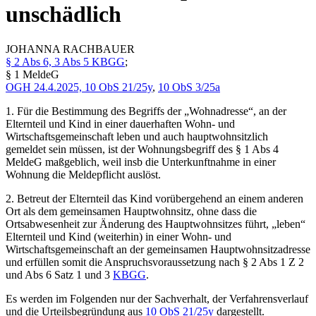
unschädlich
JOHANNA
RACHBAUER
§ 2 Abs 6, 3 Abs 5 KBGG
;
§ 1 MeldeG
OGH
24.4.2025,
10 ObS 21/25y
,
10 ObS 3/25a
1. Für die Bestimmung des Begriffs der „Wohnadresse“, an der
Elternteil und Kind in einer dauerhaften Wohn- und
Wirtschaftsgemeinschaft leben und auch hauptwohnsitzlich
gemeldet sein müssen, ist der Wohnungsbegriff des § 1 Abs 4
MeldeG maßgeblich, weil insb die Unterkunftnahme in einer
Wohnung die Meldepflicht auslöst.
2. Betreut der Elternteil das Kind vorübergehend an einem anderen
Ort als dem gemeinsamen Hauptwohnsitz, ohne dass die
Ortsabwesenheit zur Änderung des Hauptwohnsitzes führt, „leben“
Elternteil und Kind (weiterhin) in einer Wohn- und
Wirtschaftsgemeinschaft an der gemeinsamen Hauptwohnsitzadresse
und erfüllen somit die Anspruchsvoraussetzung nach § 2 Abs 1 Z 2
und Abs 6 Satz 1 und 3
KBGG
.
Es werden im Folgenden nur der Sachverhalt, der Verfahrensverlauf
und die Urteilsbegründung aus
10 ObS 21/25y
dargestellt.