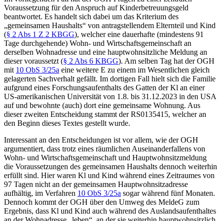
Voraussetzung für den Anspruch auf Kinderbetreuungsgeld
beantwortet. Es handelt sich dabei um das Kriterium des
„gemeinsamen Haushalts“ von antragstellendem Elternteil und Kind
(
§ 2 Abs 1 Z 2 KBGG
), welcher eine dauerhafte (mindestens 91
Tage durchgehende) Wohn- und Wirtschaftsgemeinschaft an
derselben Wohnadresse und eine hauptwohnsitzliche Meldung an
dieser voraussetzt (
§ 2 Abs 6 KBGG
). Am selben Tag hat der OGH
mit
10 ObS 3/25a
eine weitere E zu einem im Wesentlichen gleich
gelagerten Sachverhalt gefällt. Im dortigen Fall hielt sich die Familie
aufgrund eines Forschungsaufenthalts des Gatten der Kl an einer
US-amerikanischen Universität von 1.8. bis 31.12.2023 in den USA
auf und bewohnte (auch) dort eine gemeinsame Wohnung. Aus
dieser zweiten Entscheidung stammt der RS0135415, welcher an
den Beginn dieses Textes gestellt wurde.
Interessant an den Entscheidungen ist vor allem, wie der OGH
argumentiert, dass trotz eines räumlichen Auseinanderfallens von
Wohn- und Wirtschaftsgemeinschaft und Hauptwohnsitzmeldung
die Voraussetzungen des gemeinsamen Haushalts dennoch weiterhin
erfüllt sind. Hier waren Kl und Kind während eines Zeitraumes von
97 Tagen nicht an der gemeinsamen Hauptwohnsitzadresse
aufhältig, im Verfahren
10 ObS 3/25a
sogar während fünf Monaten.
Dennoch kommt der OGH über den Umweg des MeldeG zum
Ergebnis, dass Kl und Kind auch während des Auslandsaufenthaltes
an der Wohnadresse „leben“, an der sie weiterhin hauptwohnsitzlich