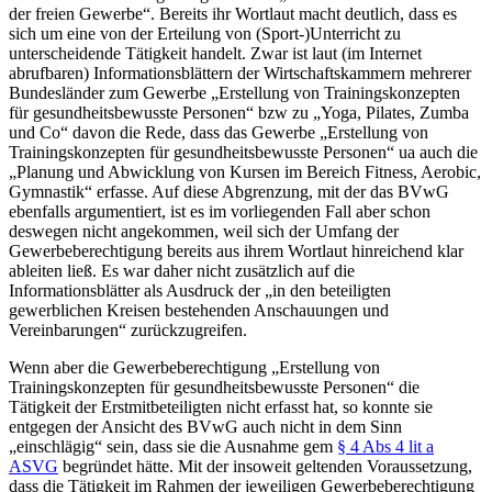
der freien Gewerbe“. Bereits ihr Wortlaut macht deutlich, dass es
sich um eine von der Erteilung von (Sport-)Unterricht zu
unterscheidende Tätigkeit handelt. Zwar ist laut (im Internet
abrufbaren) Informationsblättern der Wirtschaftskammern mehrerer
Bundesländer zum Gewerbe „Erstellung von Trainingskonzepten
für gesundheitsbewusste Personen“ bzw zu „Yoga, Pilates, Zumba
und Co“ davon die Rede, dass das Gewerbe „Erstellung von
Trainingskonzepten für gesundheitsbewusste Personen“ ua auch die
„Planung und Abwicklung von Kursen im Bereich Fitness, Aerobic,
Gymnastik“ erfasse. Auf diese Abgrenzung, mit der das BVwG
ebenfalls argumentiert, ist es im vorliegenden Fall aber schon
deswegen nicht angekommen, weil sich der Umfang der
Gewerbeberechtigung bereits aus ihrem Wortlaut hinreichend klar
ableiten ließ. Es war daher nicht zusätzlich auf die
Informationsblätter als Ausdruck der „in den beteiligten
gewerblichen Kreisen bestehenden Anschauungen und
Vereinbarungen“ zurückzugreifen.
Wenn aber die Gewerbeberechtigung „Erstellung von
Trainingskonzepten für gesundheitsbewusste Personen“ die
Tätigkeit der Erstmitbeteiligten nicht erfasst hat, so konnte sie
entgegen der Ansicht des BVwG auch nicht in dem Sinn
„einschlägig“ sein, dass sie die Ausnahme gem
§ 4 Abs 4 lit a
ASVG
begründet hätte. Mit der insoweit geltenden Voraussetzung,
dass die Tätigkeit im Rahmen der jeweiligen Gewerbeberechtigung