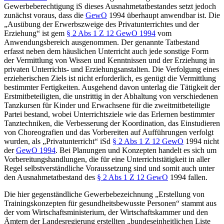
Gewerbeberechtigung iS dieses Ausnahmetatbestandes setzt jedoch
zunächst voraus, dass die
GewO
1994 überhaupt anwendbar ist. Die
„Ausübung der Erwerbszweige des Privatunterrichtes und der
Erziehung“ ist gem
§ 2 Abs 1 Z 12 GewO 1994
vom
Anwendungsbereich ausgenommen. Der genannte Tatbestand
erfasst neben dem häuslichen Unterricht auch jede sonstige Form
der Vermittlung von Wissen und Kenntnissen und der Erziehung in
privaten Unterrichts- und Erziehungsanstalten. Die Verfolgung eines
erzieherischen Ziels ist nicht erforderlich, es genügt die Vermittlung
bestimmter Fertigkeiten. Ausgehend davon unterlag die Tätigkeit der
Erstmitbeteiligten, die unstrittig in der Abhaltung von verschiedenen
Tanzkursen für Kinder und Erwachsene für die zweitmitbeteiligte
Partei bestand, wobei Unterrichtsziele wie das Erlernen bestimmter
Tanztechniken, die Verbesserung der Koordination, das Einstudieren
von Choreografien und das Vorbereiten auf Aufführungen verfolgt
wurden, als „Privatunterricht“ iSd
§ 2 Abs 1 Z 12 GewO
1994 nicht
der
GewO 1994
. Bei Planungen und Konzepten handelt es sich um
Vorbereitungshandlungen, die für eine Unterrichtstätigkeit in aller
Regel selbstverständliche Voraussetzung sind und somit auch unter
den Ausnahmetatbestand des
§ 2 Abs 1 Z 12 GewO
1994 fallen.
Die hier gegenständliche Gewerbebezeichnung „Erstellung von
Trainingskonzepten für gesundheitsbewusste Personen“ stammt aus
der vom Wirtschaftsministerium, der Wirtschaftskammer und den
Ämtern der Landesregierung erstellten „bundeseinheitlichen Liste