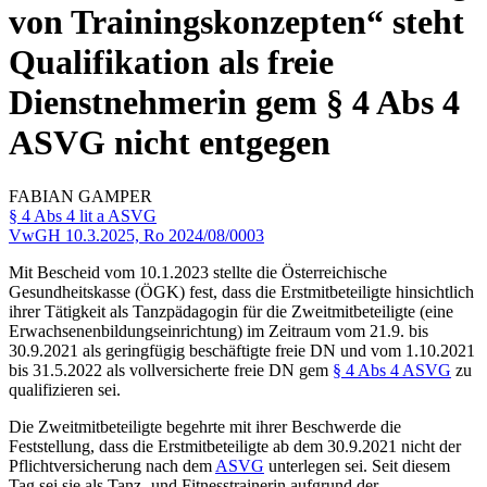
von Trainingskonzepten“ steht
Qualifikation als freie
Dienstnehmerin gem § 4 Abs 4
ASVG nicht entgegen
FABIAN
GAMPER
§ 4 Abs 4 lit a ASVG
VwGH
10.3.2025,
Ro 2024/08/0003
Mit Bescheid vom 10.1.2023 stellte die Österreichische
Gesundheitskasse (ÖGK) fest, dass die Erstmitbeteiligte hinsichtlich
ihrer Tätigkeit als Tanzpädagogin für die Zweitmitbeteiligte (eine
Erwachsenenbildungseinrichtung) im Zeitraum vom 21.9. bis
30.9.2021 als geringfügig beschäftigte freie DN und vom 1.10.2021
bis 31.5.2022 als vollversicherte freie DN gem
§ 4 Abs 4 ASVG
zu
qualifizieren sei.
Die Zweitmitbeteiligte begehrte mit ihrer Beschwerde die
Feststellung, dass die Erstmitbeteiligte ab dem 30.9.2021 nicht der
Pflichtversicherung nach dem
ASVG
unterlegen sei. Seit diesem
Tag sei sie als Tanz- und Fitnesstrainerin aufgrund der