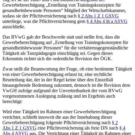
Gewerbeberechtigung „Erstellung von Trainingskonzepten für
gesundheitsbewusste Personen“ Mitglied der Wirtschaftskammer,
sodass sie der Pflichtversicherung nach
§ 2 Abs 1 Z 1 GSVG
unterliege, was die Pflichtversicherung gem
§ 4 Abs 4 lit a ASVG
ausschließe.
Das BVwG gab der Beschwerde statt und stellte fest, dass die
Gewerbeberechtigung auf „Erstellung von
Trainingskonzepten für
gesundheitsbewusste Personen“ für die verfahrensgegenständliche
Tätigkeit als Tanzpädagogin einschlägig sei. Gegen dieses
Erkenntnis richtet sich die ordentliche Revision der ÖGK.
Zwar stellt die Beantwortung der Frage, ob eine bestimmte Tätigkeit
von einer Gewerbeberechtigung erfasst ist, eine rechtliche
Beurteilung dar, der in der Regel keine über den Einzelfall
hinausgehende Bedeutung zukommt, dennoch ist die Revision dem
VwGH zufolge aufgrund der Unvertretbarkeit der vom BVwG
vorgenommenen Auslegung zulässig und im Ergebnis auch
berechtigt:
Wird eine Tätigkeit im Rahmen einer Gewerbeberechtigung
verrichtet, schließt insoweit die aus der Innehabung dieser
Gewerbeberechtigung folgende Pflichtversicherung nach
§ 2
Abs 1 Z 1 GSVG
eine Pflichtversicherung als freie DN nach
§ 4
Abs 4 ASVG
aus. Die Verrichtung einer Tätigkeit im Rahmen einer