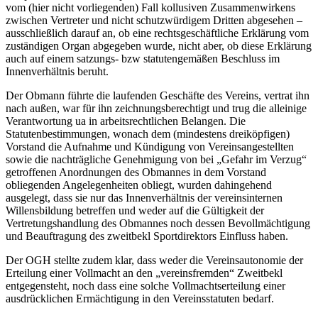
vom (hier nicht vorliegenden) Fall kollusiven Zusammenwirkens
zwischen Vertreter und nicht schutzwürdigem Dritten abgesehen –
ausschließlich darauf an, ob eine rechtsgeschäftliche Erklärung vom
zuständigen Organ abgegeben wurde, nicht aber, ob diese Erklärung
auch auf einem satzungs- bzw statutengemäßen Beschluss im
Innenverhältnis beruht.
Der Obmann führte die laufenden Geschäfte des Vereins, vertrat ihn
nach außen, war für ihn zeichnungsberechtigt und trug die alleinige
Verantwortung ua in arbeitsrechtlichen Belangen. Die
Statutenbestimmungen, wonach dem (mindestens dreiköpfigen)
Vorstand die Aufnahme und Kündigung von Vereinsangestellten
sowie die nachträgliche Genehmigung von bei „Gefahr im Verzug“
getroffenen Anordnungen des Obmannes in dem Vorstand
obliegenden Angelegenheiten obliegt, wurden dahingehend
ausgelegt, dass sie nur das Innenverhältnis der vereinsinternen
Willensbildung betreffen und weder auf die Gültigkeit der
Vertretungshandlung des Obmannes noch dessen Bevollmächtigung
und Beauftragung des zweitbekl Sportdirektors Einfluss haben.
Der OGH stellte zudem klar, dass weder die Vereinsautonomie der
Erteilung einer Vollmacht an den „vereinsfremden“ Zweitbekl
entgegensteht, noch dass eine solche Vollmachtserteilung einer
ausdrücklichen Ermächtigung in den Vereinsstatuten bedarf.