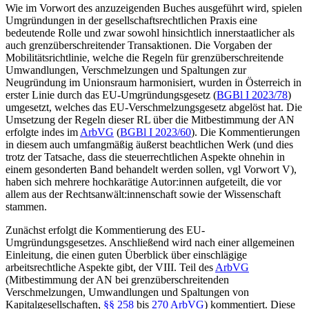
Wie im Vorwort des anzuzeigenden Buches ausgeführt wird, spielen
Umgründungen in der gesellschaftsrechtlichen Praxis eine
bedeutende Rolle und zwar sowohl hinsichtlich innerstaatlicher als
auch grenzüberschreitender Transaktionen. Die Vorgaben der
Mobilitätsrichtlinie, welche die Regeln für grenzüberschreitende
Umwandlungen, Verschmelzungen und Spaltungen zur
Neugründung im Unionsraum harmonisiert, wurden in Österreich in
erster Linie durch das EU-Umgründungsgesetz (
BGBl I 2023/78
)
umgesetzt, welches das EU-Verschmelzungsgesetz abgelöst hat. Die
Umsetzung der Regeln dieser RL über die Mitbestimmung der AN
erfolgte indes im
ArbVG
(
BGBl I 2023/60
). Die Kommentierungen
in diesem auch umfangmäßig äußerst beachtlichen Werk (und dies
trotz der Tatsache, dass die steuerrechtlichen Aspekte ohnehin in
einem gesonderten Band behandelt werden sollen, vgl Vorwort V),
haben sich mehrere hochkarätige Autor:innen aufgeteilt, die vor
allem aus der Rechtsanwält:innenschaft sowie der Wissenschaft
stammen.
Zunächst erfolgt die Kommentierung des EU-
Umgründungsgesetzes. Anschließend wird nach einer allgemeinen
Einleitung, die einen guten Überblick über einschlägige
arbeitsrechtliche Aspekte gibt, der VIII. Teil des
ArbVG
(Mitbestimmung der AN bei grenzüberschreitenden
Verschmelzungen, Umwandlungen und Spaltungen von
Kapitalgesellschaften,
§§ 258
bis
270 ArbVG
) kommentiert. Diese