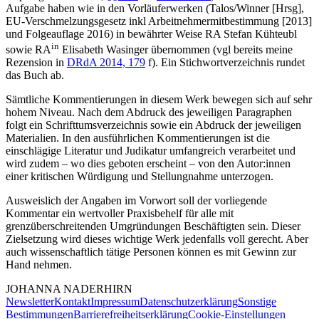
Aufgabe haben wie in den Vorläuferwerken (
Talos/Winner
[Hrsg],
EU-Verschmelzungsgesetz inkl Arbeitnehmermitbestimmung [2013]
und Folgeauflage 2016) in bewährter Weise RA
Stefan Kühteubl
in
sowie RA
Elisabeth Wasinger
übernommen (vgl bereits meine
Rezension in
DRdA 2014, 179
f
). Ein Stichwortverzeichnis rundet
das Buch ab.
Sämtliche Kommentierungen in diesem Werk bewegen sich auf sehr
hohem Niveau. Nach dem Abdruck des jeweiligen Paragraphen
folgt ein Schrifttumsverzeichnis sowie ein Abdruck der jeweiligen
Materialien. In den ausführlichen Kommentierungen ist die
einschlägige Literatur und Judikatur umfangreich verarbeitet und
wird zudem – wo dies geboten erscheint – von den Autor:innen
einer kritischen Würdigung und Stellungnahme unterzogen.
Ausweislich der Angaben im Vorwort soll der vorliegende
Kommentar ein wertvoller Praxisbehelf für alle mit
grenzüberschreitenden Umgründungen Beschäftigten sein. Dieser
Zielsetzung wird dieses wichtige Werk jedenfalls voll gerecht. Aber
auch wissenschaftlich tätige Personen können es mit Gewinn zur
Hand nehmen.
JOHANNA
NADERHIRN
Newsletter
Kontakt
Impressum
Datenschutzerklärung
Sonstige
Bestimmungen
Barrierefreiheitserklärung
Cookie-Einstellungen