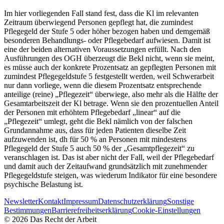
Im hier vorliegenden Fall stand fest, dass die Kl im relevanten
Zeitraum überwiegend Personen gepflegt hat, die zumindest
Pflegegeld der Stufe 5 oder höher bezogen haben und demgemäß
besonderen Behandlungs- oder Pflegebedarf aufwiesen. Damit ist
eine der beiden alternativen Voraussetzungen erfüllt. Nach den
Ausführungen des OGH überzeugt die Bekl nicht, wenn sie meint,
es müsse auch der konkrete Prozentsatz an gepflegten Personen mit
zumindest Pflegegeldstufe 5 festgestellt werden, weil Schwerarbeit
nur dann vorliege, wenn die diesem Prozentsatz entsprechende
anteilige (reine) „Pflegezeit“ überwiege, also mehr als die Hälfte der
Gesamtarbeitszeit der Kl betrage. Wenn sie den prozentuellen Anteil
der Personen mit erhöhtem Pflegebedarf „linear“ auf die
„Pflegezeit“ umlegt, geht die Bekl nämlich von der falschen
Grundannahme aus, dass für jeden Patienten dieselbe Zeit
aufzuwenden ist, dh für 50 % an Personen mit mindestens
Pflegegeld der Stufe 5 auch 50 % der „Gesamtpflegezeit“ zu
veranschlagen ist. Das ist aber nicht der Fall, weil der Pflegebedarf
und damit auch der Zeitaufwand grundsätzlich mit zunehmender
Pflegegeldstufe steigen, was wiederum Indikator für eine besondere
psychische Belastung ist.
Newsletter
Kontakt
Impressum
Datenschutzerklärung
Sonstige
Bestimmungen
Barrierefreiheitserklärung
Cookie-Einstellungen
©
2026
Das Recht der Arbeit