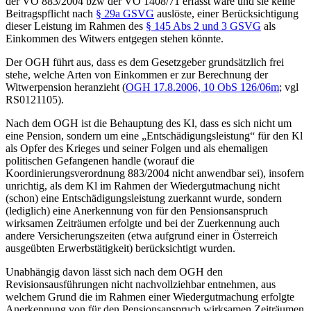
der VO 883/2004 bzw der VO 1408/71 erfasst wäre und sie keine
Beitragspflicht nach
§ 29a GSVG
auslöste, einer Berücksichtigung
dieser Leistung im Rahmen des
§ 145 Abs 2 und 3 GSVG
als
Einkommen des Witwers entgegen stehen könnte.
Der OGH führt aus, dass es dem Gesetzgeber grundsätzlich frei
stehe, welche Arten von Einkommen er zur Berechnung der
Witwerpension heranzieht (
OGH
17.8.2006,
10 ObS 126/06m
; vgl
RS0121105).
Nach dem OGH ist die Behauptung des Kl, dass es sich nicht um
eine Pension, sondern um eine „Entschädigungsleistung“ für den Kl
als Opfer des Krieges und seiner Folgen und als ehemaligen
politischen Gefangenen handle (worauf die
Koordinierungsverordnung 883/2004 nicht anwendbar sei), insofern
unrichtig, als dem Kl im Rahmen der Wiedergutmachung nicht
(schon) eine Entschädigungsleistung zuerkannt wurde, sondern
(lediglich) eine Anerkennung von für den Pensionsanspruch
wirksamen Zeiträumen erfolgte und bei der Zuerkennung auch
andere Versicherungszeiten (etwa aufgrund einer in Österreich
ausgeübten Erwerbstätigkeit) berücksichtigt wurden.
Unabhängig davon lässt sich nach dem OGH den
Revisionsausführungen nicht nachvollziehbar entnehmen, aus
welchem Grund die im Rahmen einer Wiedergutmachung erfolgte
Anerkennung von für den Pensionsanspruch wirksamen Zeiträumen