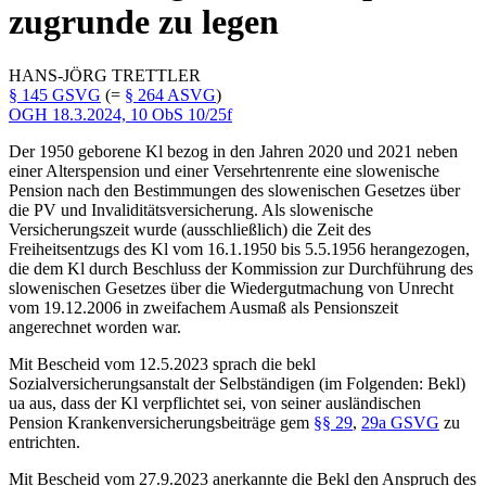
zugrunde zu legen
HANS-JÖRG
TRETTLER
§ 145 GSVG
(=
§ 264 ASVG
)
OGH
18.3.2024,
10 ObS 10/25f
Der 1950 geborene Kl bezog in den Jahren 2020 und 2021 neben
einer Alterspension und einer Versehrtenrente eine slowenische
Pension nach den Bestimmungen des slowenischen Gesetzes über
die PV und Invaliditätsversicherung. Als slowenische
Versicherungszeit wurde (ausschließlich) die Zeit des
Freiheitsentzugs des Kl vom 16.1.1950 bis 5.5.1956 herangezogen,
die dem Kl durch Beschluss der Kommission zur Durchführung des
slowenischen Gesetzes über die Wiedergutmachung von Unrecht
vom
19.12.2006 in zweifachem Ausmaß als Pensionszeit
angerechnet worden war.
Mit Bescheid vom 12.5.2023 sprach die bekl
Sozialversicherungsanstalt der Selbständigen (im Folgenden: Bekl)
ua aus, dass der Kl verpflichtet sei, von seiner ausländischen
Pension Krankenversicherungsbeiträge gem
§§ 29
,
29a GSVG
zu
entrichten.
Mit Bescheid vom 27.9.2023 anerkannte die Bekl den Anspruch des