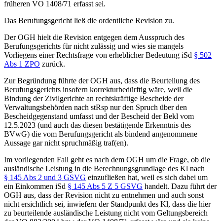
früheren VO 1408/71 erfasst sei.
Das Berufungsgericht ließ die ordentliche Revision zu.
Der OGH hielt die Revision entgegen dem Ausspruch des
Berufungsgerichts für nicht zulässig und wies sie mangels
Vorliegens einer Rechtsfrage von erheblicher Bedeutung iSd
§ 502
Abs 1 ZPO
zurück.
Zur Begründung führte der OGH aus, dass die Beurteilung des
Berufungsgerichts insofern korrekturbedürftig wäre, weil die
Bindung der Zivilgerichte an rechtskräftige Bescheide der
Verwaltungsbehörden nach stRsp nur den Spruch über den
Bescheidgegenstand umfasst und der Bescheid der Bekl vom
12.5.2023 (und auch das diesen bestätigende Erkenntnis des
BVwG) die vom Berufungsgericht als bindend angenommene
Aussage gar nicht spruchmäßig traf(en).
Im vorliegenden Fall geht es nach dem OGH um die Frage, ob die
ausländische Leistung in die Berechnungsgrundlage des Kl nach
§ 145 Abs 2 und 3 GSVG
einzufließen hat, weil es sich dabei um
ein Einkommen iSd
§ 145 Abs 5 Z 5 GSVG
handelt. Dazu führt der
OGH aus, dass der Revision nicht zu entnehmen und auch sonst
nicht ersichtlich sei, inwiefern der Standpunkt des Kl, dass die hier
zu beurteilende ausländische Leistung nicht vom Geltungsbereich