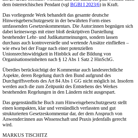
dem österreichischen Pendant (vgl
BGBl I 2023/6
) in Kraft.
Das vorliegende Werk behandelt das gesamte deutsche
Hinweisgeberschutzgesetz in der bewährten Form eines
umfassenden Gesetzeskommentars. Die Autor:innen begnügen sich
dabei keineswegs mit einer bloß deskriptiven Darstellung
bestehender Lehr- und Judikaturmeinungen, sondern lassen
durchaus auch kontroversielle und wertende Ansätze einfließen –
wie etwa bei der Frage nach einer potenziellen
Unionsrechtswidrigkeit in Hinblick auf die Bildung von
Organisationseinheiten nach § 12 Abs 1 Satz 2 HinSchG.
Überdies berücksichtigt der Kommentar auch landesrechtliche
Aspekte, deren Regelung durch den Bund aufgrund des
Durchgriffsverbots des Art 84 Abs 1 GG nicht möglich ist. Insofern
werden auch die zum Zeitpunkt des Entstehens des Werkes
bestehenden Regelungen in den Ländern nicht ausgespart.
Das gegenständliche Buch zum Hinweisgeberschutzgesetz stellt
einen kompakten, klar und verständlich verfassten und gut
strukturierten Gesetzeskommentar dar, der dem Anspruch von
Anwender:innen aus Wissenschaft und Praxis jedenfalls gerecht
wird.
MARKUS
TISCHITZ