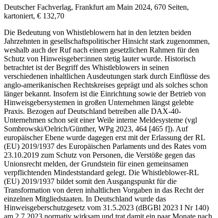
Deutscher Fachverlag, Frankfurt am Main 2024, 670 Seiten,
kartoniert, € 132,70
Die Bedeutung von Whistleblowern hat in den letzten beiden
Jahrzehnten in gesellschaftspolitischer Hinsicht stark zugenommen,
weshalb auch der Ruf nach einem gesetzlichen Rahmen für den
Schutz von Hinweisgeber:innen stetig lauter wurde. Historisch
betrachtet ist der Begriff des Whistleblowers in seinen
verschiedenen inhaltlichen Ausdeutungen stark durch Einflüsse des
anglo-amerikanischen Rechtskreises geprägt und als solches schon
länger bekannt. Insofern ist die Einrichtung sowie der Betrieb von
Hinweisgebersystemen in großen Unternehmen längst gelebte
Praxis. Bezogen auf Deutschland betreiben alle DAX-40-
Unternehmen schon seit einer Weile interne Meldesysteme (vgl
Sombrowski/Oelrich/Günther
, WPg 2023, 464 [465 f]). Auf
europäischer Ebene wurde dagegen erst mit der Erlassung der RL
(EU) 2019/1937 des Europäischen Parlaments und des Rates vom
23.10.2019 zum Schutz von Personen, die Verstöße gegen das
Unionsrecht melden, der Grundstein für einen gemeinsamen
verpflichtenden Mindeststandard gelegt. Die Whistleblower-RL
(EU) 2019/1937 bildet somit den Ausgangspunkt für die
Transformation von deren inhaltlichen Vorgaben in das Recht der
einzelnen Mitgliedstaaten. In Deutschland wurde das
Hinweisgeberschutzgesetz vom 31.5.2023 (dBGBl 2023 I Nr 140)
am 2.7.2023 normativ wirksam und trat damit ein paar Monate nach