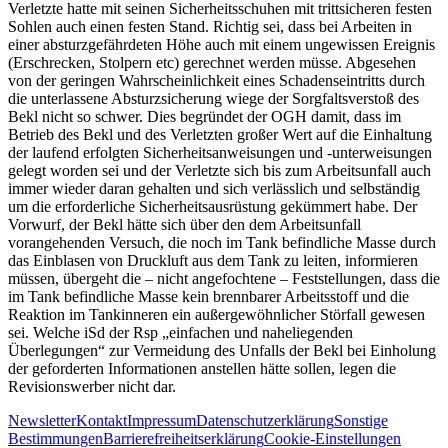
Verletzte hatte mit seinen Sicherheitsschuhen mit trittsicheren festen
Sohlen auch einen festen Stand. Richtig sei, dass bei Arbeiten in
einer absturzgefährdeten Höhe auch mit einem ungewissen Ereignis
(Erschrecken, Stolpern etc) gerechnet werden müsse. Abgesehen
von der geringen Wahrscheinlichkeit eines Schadenseintritts durch
die unterlassene Absturzsicherung wiege der Sorgfaltsverstoß des
Bekl nicht so schwer. Dies begründet der OGH damit, dass im
Betrieb des Bekl und des Verletzten großer Wert auf die Einhaltung
der laufend erfolgten Sicherheitsanweisungen und -unterweisungen
gelegt worden sei und der Verletzte sich bis zum Arbeitsunfall auch
immer wieder daran gehalten und sich verlässlich und selbständig
um die erforderliche Sicherheitsausrüstung gekümmert habe. Der
Vorwurf, der Bekl hätte sich über den dem Arbeitsunfall
vorangehenden Versuch, die noch im Tank befindliche Masse durch
das Einblasen von Druckluft aus dem Tank zu leiten, informieren
müssen, übergeht die – nicht angefochtene – Feststellungen, dass die
im Tank befindliche Masse kein brennbarer Arbeitsstoff und die
Reaktion im Tankinneren ein außergewöhnlicher Störfall gewesen
sei. Welche iSd der Rsp „einfachen und naheliegenden
Überlegungen“ zur Vermeidung des Unfalls der Bekl bei Einholung
der geforderten Informationen anstellen hätte sollen, legen die
Revisionswerber nicht dar.
Newsletter
Kontakt
Impressum
Datenschutzerklärung
Sonstige
Bestimmungen
Barrierefreiheitserklärung
Cookie-Einstellungen