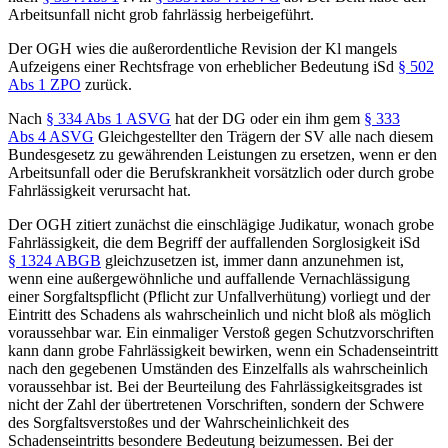
Arbeitsunfall nicht grob fahrlässig herbeigeführt.
Der OGH wies die außerordentliche Revision der Kl mangels
Aufzeigens einer Rechtsfrage von erheblicher Bedeutung iSd
§ 502
Abs 1 ZPO
zurück.
Nach
§ 334 Abs 1 ASVG
hat der DG oder ein ihm gem
§ 333
Abs 4 ASVG
Gleichgestellter den Trägern der SV alle nach diesem
Bundesgesetz zu gewährenden Leistungen zu ersetzen, wenn er den
Arbeitsunfall oder die Berufskrankheit vorsätzlich oder durch grobe
Fahrlässigkeit verursacht hat.
Der OGH zitiert zunächst die einschlägige Judikatur, wonach grobe
Fahrlässigkeit, die dem Begriff der auffallenden Sorglosigkeit iSd
§ 1324 ABGB
gleichzusetzen ist, immer dann anzunehmen ist,
wenn eine außergewöhnliche und auffallende Vernachlässigung
einer Sorgfaltspflicht (Pflicht zur Unfallverhütung) vorliegt und der
Eintritt des Schadens als wahrscheinlich und nicht bloß als möglich
voraussehbar war. Ein einmaliger Verstoß gegen Schutzvorschriften
kann dann grobe Fahrlässigkeit bewirken, wenn ein Schadenseintritt
nach den gegebenen Umständen des Einzelfalls als wahrscheinlich
voraussehbar ist. Bei der Beurteilung des Fahrlässigkeitsgrades ist
nicht der Zahl der übertretenen Vorschriften, sondern der Schwere
des Sorgfaltsverstoßes und der Wahrscheinlichkeit des
Schadenseintritts besondere Bedeutung beizumessen. Bei der