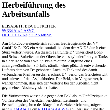
Herbeiführung des
Arbeitsunfalls
ELISABETH
BISCHOFREITER
§§ 334 Abs 1 ASVG
OGH
19.9.2024,
9 ObA 68/24a
Am 14.5.2020 ereignete sich auf dem Betriebsgelände der V*
GmbH & Co KG ein Arbeitsunfall, bei dem der AN D* durch einen
Sturz verletzt wurde. An diesem Tag führte D* ungesichert Bohr-
und Schweißarbeiten an der Oberseite eines zylinderförmigen Tanks
in einer Höhe von etwa 3,5 bis 4 m durch. Aufgrund eines
außergewöhnlichen Störfalls, nämlich einer plötzlich entweichenden
Luft aus dem von D* gebohrten Loch im Tank und des damit
verbundenen Pfeifgeräuschs, erschrak D*, verlor das Gleichgewicht
und stürzte auf den Asphaltboden. Der Bekl, sein Vorgesetzter, hatte
wahrgenommen, dass sich der Verletzte bei den Arbeiten nicht
gegen einen Absturz gesichert hatte.
Die Vorinstanzen wiesen die gegen den Bekl als im Unfallzeitpunkt
Vorgesetzten des Verletzten gerichteten Leistungs- und
Feststellungsbegehren des klagenden Sozialversicherungsträgers
nach
§ 334 Abs 1
iVm
§ 333 Abs 4 ASVG
ab. Der Bekl habe den