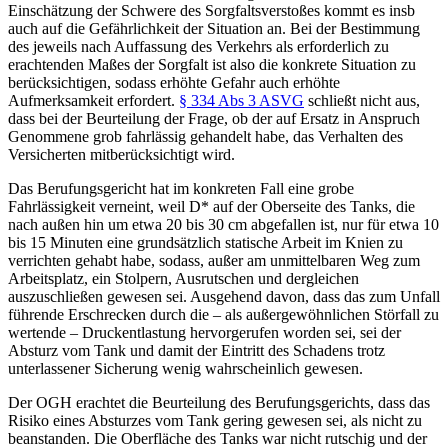
Einschätzung der Schwere des Sorgfaltsverstoßes kommt es insb
auch auf die Gefährlichkeit der Situation an. Bei der Bestimmung
des jeweils nach Auffassung des Verkehrs als erforderlich zu
erachtenden Maßes der Sorgfalt ist also die konkrete Situation zu
berücksichtigen, sodass erhöhte Gefahr auch erhöhte
Aufmerksamkeit erfordert.
§ 334 Abs 3 ASVG
schließt nicht aus,
dass bei der Beurteilung der Frage, ob der auf Ersatz in Anspruch
Genommene grob fahrlässig gehandelt habe, das Verhalten des
Versicherten mitberücksichtigt wird.
Das Berufungsgericht hat im konkreten Fall eine grobe
Fahrlässigkeit verneint, weil D* auf der Oberseite des Tanks, die
nach außen hin um etwa 20 bis 30 cm abgefallen ist, nur für etwa 10
bis 15 Minuten eine grundsätzlich statische Arbeit im Knien zu
verrichten gehabt habe, sodass, außer am unmittelbaren Weg zum
Arbeitsplatz, ein Stolpern, Ausrutschen und dergleichen
auszuschließen gewesen sei. Ausgehend davon, dass das zum Unfall
führende Erschrecken durch die – als außergewöhnlichen Störfall zu
wertende – Druckentlastung hervorgerufen worden sei, sei der
Absturz vom Tank und damit der Eintritt des Schadens trotz
unterlassener Sicherung wenig wahrscheinlich gewesen.
Der OGH erachtet die Beurteilung des Berufungsgerichts, dass das
Risiko eines Absturzes vom Tank gering gewesen sei, als nicht zu
beanstanden. Die Oberfläche des Tanks war nicht rutschig und der