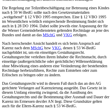
Die Regelung zur Teilzeitbeschäftigung zur Betreuung eines Kindes
nach § 59 W-BedG sollte nach den Gesetzesmaterialien
„weitgehend“ § 12 VBO 1995 entsprechen. Eine § 12 VBO 1995
im Wesentlichen wörtlich entsprechende Bestimmung findet sich
auch in § 28 DO 1994. Dabei sollte jeweils eine Anpassung der für
die Wiener Gemeindebediensteten geltenden Rechtslage an jene des
Bundes und damit an das
MSchG
und
VKG
erfolgen.
Nach herrschender Ansicht handelt es sich beim Anspruch auf
Karenz nach dem
MSchG
bzw
VKG
, denen § 53 W-BedG
nachgebildet ist, um ein einseitiges Gestaltungsrecht.
Gestaltungsrechte verleihen ihrem Inhaber die Rechtsmacht, durch
einseitige (außergerichtliche oder gerichtliche) Willenserklärung
ohne Mitwirkung eines anderen eine Veränderung der bestehenden
Rechtslage herbeizuführen, Rechte zum Entstehen oder zum
Erlöschen zu bringen oder zu ändern.
Das Gestaltungsrecht wird in diesem Fall durch das an den AG
gerichtete Verlangen auf Karenzierung ausgeübt. Das Gesetz ist in
diesem Umfang einseitig zwingend, da die Ausübung des
Gestaltungsrechts und die Bestimmung über Ausmaß und Dauer der
Karenz im Ermessen des/der AN liegt. Diese Grundsätze gelten
auch für die Eltern-Karenz nach § 53 W-BedG.