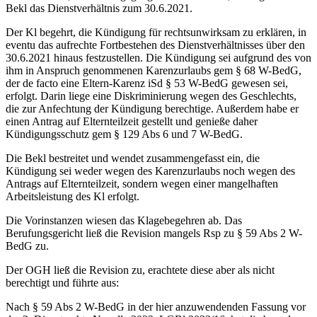
Bekl das Dienstverhältnis zum 30.6.2021.
Der Kl begehrt, die Kündigung für rechtsunwirksam zu erklären, in
eventu das aufrechte Fortbestehen des Dienstverhältnisses über den
30.6.2021 hinaus festzustellen. Die Kündigung sei aufgrund des von
ihm in Anspruch genommenen Karenzurlaubs gem § 68 W-BedG,
der de facto eine Eltern-Karenz iSd § 53 W-BedG gewesen sei,
erfolgt. Darin liege eine Diskriminierung wegen des Geschlechts,
die zur Anfechtung der Kündigung berechtige. Außerdem habe er
einen Antrag auf Elternteilzeit gestellt und genieße daher
Kündigungsschutz gem § 129 Abs 6 und 7 W-BedG.
Die Bekl bestreitet und wendet zusammengefasst ein, die
Kündigung sei weder wegen des Karenzurlaubs noch wegen des
Antrags auf Elternteilzeit, sondern wegen einer mangelhaften
Arbeitsleistung des Kl erfolgt.
Die Vorinstanzen wiesen das Klagebegehren ab. Das
Berufungsgericht ließ die Revision mangels Rsp zu § 59 Abs 2 W-
BedG zu.
Der OGH ließ die Revision zu, erachtete diese aber als nicht
berechtigt und führte aus:
Nach § 59 Abs 2 W-BedG in der hier anzuwendenden Fassung vor