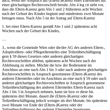
auch, wenn der Anspruch auf (Eltern-)Karenz eines Elternteiles auf
einer gleichartigen Rechtsvorschrift beruht. Abs 4 leg cit sieht vor,
dass die Eltern-Karenz gem Abs 1 und 2 frühestens acht Wochen
nach der Geburt des Kindes beginnt und mindestens zwei Monate
betragen muss. Nach Abs 5 ist der Antrag auf Eltern-Karenz
1. bei einer Eltern-Karenz gemäß Abs 1 und 2 spätestens acht
Wochen nach der Geburt des Kindes,
…
3., wenn die Gemeinde Wien oder die/der AG des anderen Eltern-,
Adoptiveltern- oder Pflegeelternteiles eine Teilzeitbeschäftigung
gem § 59 dieses Gesetzes oder anderen gleichartigen
Rechtsvorschriften ablehnt, spätestens acht Wochen nach der
Ablehnung zu stellen. Möchte die bzw der Bedienstete im
Anschluss an eine nach Abs 1 bis 3 oder nach anderen gleichartigen
Rechtsvorschriften in Anspruch genommene (Eltern-)Karenz des
anderen Elternteiles oder im Anschluss an eine nach § 59 oder nach
anderen gleichartigen Rechtsvorschriften in Anspruch genommene
Teilzeitbeschäftigung des anderen Elternteiles Eltern-Karenz nach
Abs 1 bis 3 in Anspruch nehmen, kann sie bzw er diese bis
spätestens drei Monate, dauert die (Eltern-)Karenz oder die
Teilzeitbeschäftigung jedoch weniger als drei Monate, bis spätestens
zwei Monate vor Ende der (Eltern-)Karenz oder der
Teilzeitbeschäftigung des anderen Elternteiles beantragen.