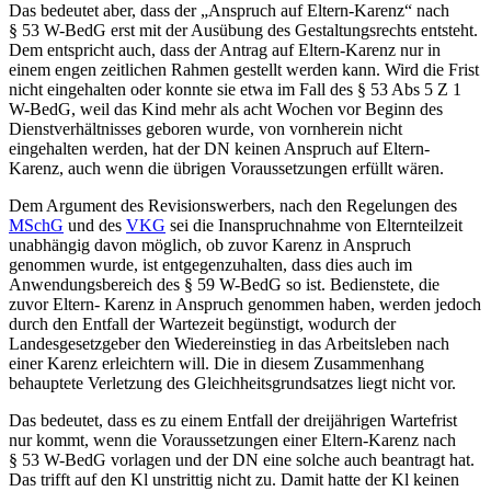
Das bedeutet aber, dass der „Anspruch auf Eltern-Karenz“ nach
§ 53 W-BedG erst mit der Ausübung des Gestaltungsrechts entsteht.
Dem entspricht auch, dass der Antrag auf Eltern-Karenz nur in
einem engen zeitlichen Rahmen gestellt werden kann. Wird die Frist
nicht eingehalten oder konnte sie etwa im Fall des § 53 Abs 5 Z 1
W-BedG, weil das Kind mehr als acht Wochen vor Beginn des
Dienstverhältnisses geboren wurde, von vornherein nicht
eingehalten werden, hat der DN keinen Anspruch auf Eltern-
Karenz, auch wenn die übrigen Voraussetzungen erfüllt wären.
Dem Argument des Revisionswerbers, nach den Regelungen des
MSchG
und des
VKG
sei die Inanspruchnahme von Elternteilzeit
unabhängig davon möglich, ob zuvor Karenz in Anspruch
genommen wurde, ist entgegenzuhalten, dass dies auch im
Anwendungsbereich des § 59 W-BedG so ist. Bedienstete, die
zuvor Eltern- Karenz in Anspruch genommen haben, werden jedoch
durch den Entfall der Wartezeit begünstigt, wodurch der
Landesgesetzgeber den Wiedereinstieg in das Arbeitsleben nach
einer Karenz erleichtern will. Die in diesem Zusammenhang
behauptete Verletzung des Gleichheitsgrundsatzes liegt nicht vor.
Das bedeutet, dass es zu einem Entfall der dreijährigen Wartefrist
nur kommt, wenn die Voraussetzungen einer Eltern-Karenz nach
§ 53 W-BedG vorlagen und der DN eine solche auch beantragt hat.
Das trifft auf den Kl unstrittig nicht zu. Damit hatte der Kl keinen