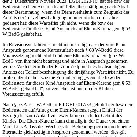
der 2. Dienstrechts-Novelle 2023, LGBl 2023/16, hat die bzw der
Bedienstete einen Anspruch
auf Teilzeitbeschäftigung nach Abs 1
dieser Bestimmung, wenn das Dienstverhältnis zum Zeitpunkt des
Antritts der Teilzeitbeschäftigung ununterbrochen drei Jahre
gedauert hat; diese Wartefrist gilt nicht, wenn die bzw der
Bedienstete für dieses Kind Anspruch auf Eltern-Karenz gem § 53
W-BedG gehabt hat.
Im Revisionsverfahren ist nicht mehr strittig, dass der vom Kl in
Anspruch genommene Karenzurlaub nach § 68 W-BedG diese
Voraussetzung nicht erfüllt und eine Eltern-Karenz iSd § 53 W-
BedG von ihm nicht beantragt und nicht in Anspruch genommen
wurde. Weiters erfüllte der Kl zum Zeitpunkt des beabsichtigten
Antritts der Teilzeitbeschäftigung die dreijährige Wartefrist nicht. Zu
prüfen bleibt daher, wie die Formulierung „
wenn die bzw der
Bedienstete für dieses Kind Anspruch auf Eltern-Karenz gem § 53
W-BedG gehabt hat
“, zu verstehen ist und ob der Kl diese
Voraussetzung erfüllt.
Nach § 53 Abs 1 W-BedG idF LGBl 2017/33 gebührt der bzw dem
Bediensteten auf Antrag eine Eltern-Karenz (gegen Entfall der
Bezüge) bis zum Ablauf von zwei Jahren nach der Geburt des
Kindes. Die Eltern-Karenz kann einmalig in der Dauer von einem
Monat aus Anlass des Wechsels der Betreuungsperson durch beide
Elternteile gleichzeitig in Anspruch genommen werden; dies gilt