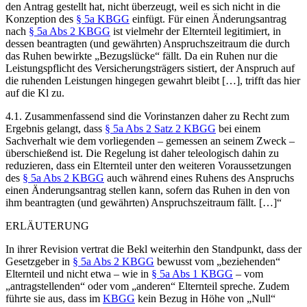
den Antrag gestellt hat, nicht überzeugt, weil es sich nicht in die
Konzeption des
§ 5a KBGG
einfügt. Für einen Änderungsantrag
nach
§ 5a Abs 2 KBGG
ist vielmehr der Elternteil legitimiert, in
dessen beantragten (und gewährten) Anspruchszeitraum die durch
das Ruhen bewirkte „Bezugslücke“ fällt. Da ein Ruhen nur die
Leistungspflicht des Versicherungsträgers sistiert, der Anspruch auf
die ruhenden Leistungen hingegen gewahrt bleibt […], trifft das hier
auf die Kl zu.
4.1. Zusammenfassend sind die Vorinstanzen daher zu Recht zum
Ergebnis gelangt, dass
§ 5a Abs 2 Satz 2 KBGG
bei einem
Sachverhalt wie dem vorliegenden – gemessen an seinem Zweck –
überschießend ist. Die Regelung ist daher teleologisch dahin zu
reduzieren, dass ein Elternteil unter den weiteren Voraussetzungen
des
§ 5a Abs 2 KBGG
auch während eines Ruhens des Anspruchs
einen Änderungsantrag stellen kann, sofern das Ruhen in den von
ihm beantragten (und gewährten) Anspruchszeitraum fällt. […]“
ERLÄUTERUNG
In ihrer Revision vertrat die Bekl weiterhin den Standpunkt, dass der
Gesetzgeber in
§ 5a Abs 2 KBGG
bewusst vom „
beziehenden
“
Elternteil und nicht etwa – wie in
§ 5a Abs 1 KBGG
– vom
„
antragstellenden
“ oder vom „
anderen
“ Elternteil spreche. Zudem
führte sie aus, dass im
KBGG
kein Bezug in Höhe von „Null“