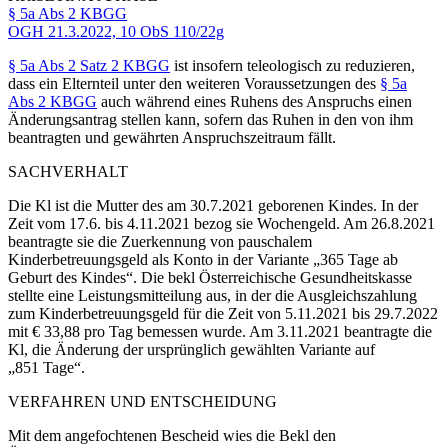
§ 5a Abs 2 KBGG
OGH
21.3.2022,
10 ObS 110/22g
§ 5a Abs 2 Satz 2 KBGG
ist insofern teleologisch zu reduzieren,
dass ein Elternteil unter den weiteren Voraussetzungen des
§ 5a
Abs 2 KBGG
auch während eines Ruhens des Anspruchs einen
Änderungsantrag stellen kann, sofern das Ruhen in den von ihm
beantragten und gewährten Anspruchszeitraum fällt.
SACHVERHALT
Die Kl ist die Mutter des am 30.7.2021 geborenen Kindes. In der
Zeit vom 17.6. bis 4.11.2021 bezog sie Wochengeld. Am 26.8.2021
beantragte sie die Zuerkennung von pauschalem
Kinderbetreuungsgeld als Konto in der Variante „365 Tage ab
Geburt des Kindes“.
Die bekl Österreichische Gesundheitskasse
stellte eine Leistungsmitteilung aus, in der die Ausgleichszahlung
zum Kinderbetreuungsgeld für die Zeit von 5.11.2021 bis 29.7.2022
mit € 33,88 pro Tag bemessen wurde. Am 3.11.2021 beantragte die
Kl, die Änderung der ursprünglich gewählten Variante auf
„851 Tage“.
VERFAHREN UND ENTSCHEIDUNG
Mit dem angefochtenen Bescheid wies die Bekl den