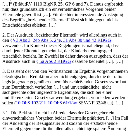
[…]“
(ErläutRV 1110 BlgNR 25. GP 6 und 7). Daraus ergibt sich
nur, dass grundsätzlich ein einvernehmliches Vorgehen beider
Elternteile gewollt ist […]. Für die hier interessierende Auslegung
des Begriffs „beziehender Elternteil“ lässt sich hingegen nichts
Entscheidendes ableiten. […]
2. Der Ausdruck „beziehender Elternteil“ wird allerdings auch in
den
§§ 3 Abs 3
,
24b Abs 5, 24e, 31 Abs 3b und 42 KBGG
verwendet. Im Kontext dieser Regelungen ist naheliegend, dass
damit jener Elternteil gemeint ist, der Kinderbetreuungsgeld
tatsächlich bezieht. Im Zweifel ist daher davon auszugehen, dass der
Ausdruck auch in
§ 5a Abs 2 KBGG
dasselbe bedeutet […]. […]
3. Das steht der von den Vorinstanzen im Ergebnis vorgenommenen
teleologischen Reduktion aber nicht entgegen, durch die der ratio
legis ja gerade gegenüber einem überschießenden Gesetzeswortlaut
zum Durchbruch verholfen […] und unverständliche, nicht
sachgerechte oder ungerechte Ergebnisse, die sich bei einer
undifferenzierten Gesetzesanwendung ergeben, vermieden werden
sollen (
10 ObS 192/21i
;
10 ObS 61/18w
SSV-NF 32/46 ua). […]
3.1. Die Bekl stellt nicht in Abrede, dass der Gesetzgeber ein
einvernehmliches Vorgehen beider Elternteile präferiert. […] Im Fall
der Änderung der Bezugsdauer soll sodann der erstbeziehende
Elternteil gegen eine für ihn allenfalls nachteilige spätere Änderung