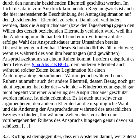
durch den nunmehr beziehenden Elternteil geschützt werden. Im
Licht des darin zum Ausdruck kommenden Regelungsziels ist auch
die hier interessierende
Beschränkung der Antragslegitimation auf
den „beziehenden“ Elternteil zu sehen. Damit soll verhindert
werden, dass die Anspruchsdauer (bzw der Tagesbetrag) gegen den
Willen des derzeit beziehenden Elternteils verändert wird, weil ihn
die Änderung unmittelbar betrifft und er im Vertrauen auf die
erfolgte Wahl der Anspruchsdauer unter Umständen bereits
Dispositionen getroffen hat. Dieses Schutzbedürfnis fällt nicht weg,
wenn es während des von ihm beantragten (und gewährten)
Anspruchszeitraums zu einem Ruhen kommt. Insofern entspricht es
dem Telos des
§ 5a Abs 2 KBGG
, dem anderen Elternteil auch
während solcher Zeiten keine Legitimation für einen
Änderungsantrag einzuräumen. Warum jedoch während eines
Ruhens nunmehr auch der andere Elternteil, dessen Bezug noch gar
nicht begonnen hat oder der – wie hier – Kinderbetreuungsgeld gar
nicht begehrt vor einer Änderung der Anspruchsdauer geschützt
werden müsste, ist nicht erkennbar. Es ist auch nur schwer zu
argumentieren, den anderen Elternteil an die ursprüngliche Wahl
und die Änderung der Anspruchsdauer während des tatsächlichen
Bezugs zu binden, ihn während Zeiten eines vor allem nur
vorübergehenden Ruhens des Anspruchs hingegen genau davor zu
schützen. […]
3.2. Richtig ist demgegenüber, dass ein Abstellen darauf, wer zuletzt