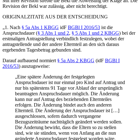
Mit ihrer Revision strebte die Bekl die Abweisung der Klage an. Die
Revision der Bekl war zulässig, aber nicht berechtigt.
ORIGINALZITATE AUS DER ENTSCHEIDUNG
„1. Nach
§ 5a Abs 1 KBGG
idF
BGBl I 2016/53
ist die
Anspruchsdauer (
§ 3 Abs 1 und 2
,
§ 5 Abs 1 und 2 KBGG
) bei der
erstmaligen Antragstellung verbindlich festzulegen, wobei der
antragstellende und der andere Elternteil an den sich daraus
ergebenden Tagesbetrag gebunden sind.
Darauf aufbauend normiert
§ 5a Abs 2 KBGG
(idF
BGBl I
2016/53
) auszugsweise:
„Eine spätere Änderung der festgelegten
Anspruchsdauer ist nur einmal pro Kind auf Antrag und
nur bis spätestens 91 Tage vor Ablauf der ursprünglich
beantragten Anspruchsdauer möglich. Die Änderung
kann nur auf Antrag des beziehenden Elternteiles
erfolgen. Die Änderung bindet auch den anderen
Elternteil. Die Änderung der Anspruchsdauer ist […]
ausgeschlossen, sofern dadurch vergangene
Bezugszeiträume nachträglich geändert werden sollen.
Die Änderung bewirkt, dass die Eltern so zu stellen
sind, wie sie stünden, wenn von Anfang an die nun
geänderte Anspruchsdauer festgelegt worden wäre,