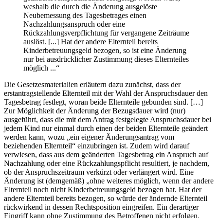
weshalb die durch die Änderung ausgelöste
Neubemessung des Tagesbetrages einen
Nachzahlungsanspruch oder eine
Rückzahlungsverpflichtung für vergangene Zeiträume
auslöst. [...] Hat der andere Elternteil bereits
Kinderbetreuungsgeld bezogen, so ist eine Änderung
nur bei ausdrücklicher Zustimmung dieses Elternteiles
möglich ...“
Die Gesetzesmaterialien erläutern dazu zunächst, dass der
erstantragstellende Elternteil mit der Wahl der Anspruchsdauer den
Tagesbetrag festlegt, woran beide Elternteile gebunden sind. […]
Zur Möglichkeit der Änderung der Bezugsdauer wird (nur)
ausgeführt, dass die mit dem Antrag festgelegte Anspruchsdauer bei
jedem Kind nur einmal durch einen der beiden Elternteile geändert
werden kann, wozu „ein eigener Änderungsantrag vom
beziehenden Elternteil“ einzubringen ist. Zudem wird darauf
verwiesen, dass aus dem geänderten Tagesbetrag ein Anspruch auf
Nachzahlung oder eine Rückzahlungspflicht resultiert, je nachdem,
ob der Anspruchszeitraum verkürzt oder verlängert wird. Eine
Änderung ist (demgemäß)
„ohne weiteres möglich, wenn der andere
Elternteil noch nicht Kinderbetreuungsgeld bezogen hat. Hat der
andere Elternteil bereits bezogen, so würde der ändernde Elternteil
rückwirkend in dessen Rechtsposition eingreifen. Ein derartiger
Eingriff kann ohne Zustimmung des Betroffenen nicht erfolgen.