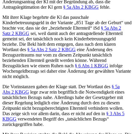
Änderungsantrag der Kl mit der Begründung ab, dass die
Antragslegitimation der Kl gem
§ 5a Abs 2 KBGG
fehle.
Mit ihrer Klage begehrte die Kl das pauschale
Kinderbetreuungsgeld in der Variante „851 Tage ab der Geburt“ und
brachte vor, dass sie der „beziehende Elternteil“ iSd
§ 5a Abs 2
Satz 2 KBGG
sei, weil damit auch der antragstellende Elternteil
gemeint sei, der tatsächlich noch kein Kinderbetreuungsgeld
beziehe. Die Bekl hielt dem entgegen, dass nach dem klaren
Wortlaut des
§ 5a Abs 2 Satz 2 KBGG
eine Änderung des
Bezugszeitraums nur vom zu diesem Zeitpunkt tatsächlich
beziehenden Elternteil gestellt werden könne. Während
Bezugslücken wie einem Ruhen nach
§ 6 Abs 1 KBGG
infolge
Wochengeldbezugs sei daher eine Änderung der gewählten Variante
nicht möglich.
Die Vorinstanzen gaben der Klage statt. Der Wortlaut des
§ 5a
Abs 2 KBGG
lege zwar rein begrifflich die Notwendigkeit eines
tatsächlichen Bezugs nahe. Allerdings habe der Gesetzgeber mit
dieser Regelung lediglich eine Änderung durch den zu diesem
Zeitpunkt nicht bezugsberechtigten Elternteil verhindern wollen.
Das zeige sich vor allem darin, dass er nicht auf den in
§ 3 Abs 5
KBGG
verwendeten Begriff des „tatsächlichen Bezugs“
zurückgegriffen habe.