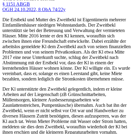
§ 1151 ABGB
OGH
24.10.2022,
8 ObA 74/22y
Die Erstbekl und Mutter des Zweitbekl ist Eigentümerin mehrerer
Einfamilienhäuser niedrigen Wohnstandards. Der Zweitbekl
unterstützt sie bei der Betreuung und Verwaltung der vermieteten
Häuser. Mitte 2016 lernte er den Kl kennen, woraufhin sich
zwischen ihnen eine Freundschaft entwickelte. Dabei erzählte der
arbeitslos gemeldete Kl dem Zweitbekl auch von seinen finanziellen
Problemen und von seinem Privatkonkurs. Als der Kl etwa Mitte
2017 eine neue Unterkunft suchte, schlug der Zweitbekl nach
Abstimmung mit der Erstbekl vor, dass der Kl in einem der
leerstehenden Häuser wohnen könne. Der Kl willigte ein. Es wurde
vereinbart, dass er, solange es einen Leerstand gibt, keine Miete
bezahlen, sondern lediglich die Stromkosten übernehmen müsse.
Der Kl unterstützte den Zweitbekl gelegentlich, indem er kleine
Arbeiten auf der Liegenschaft (zB Grünschnittarbeiten,
Müllentsorgen, kleinere Ausbesserungsarbeiten wie
Zaunlattenstreichen, Pumpentäusche) übernahm. Auch bat ihn der
Zweitbekl, wenn er nicht selbst vor Ort war und Handwerker zu
diversen Häusern Zutritt benötigten, diesen aufzusperren, was der
Kl auch tat. Wenn Mieter Probleme mit Wasser oder Strom hatten,
meldeten sie dies dem Zweitbekl, woraufhin wiederholt der Kl bei
ihnen erschien und die kleineren Reparaturarbeiten vornahm.