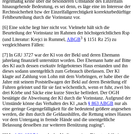
regelmäßig keine über die besonderen Umstände des Einzelfalls
hinausgehende Bedeutung, es sei denn, es läge eine im Interesse der
Rechtssicherheit bzw der Einzelfallgerechtigkeit korrekturbedürftige
Fehlbeurteilung durch die Vorinstanz vor.
[6] Eine solche liegt hier nicht vor. Vielmehr hält sich die
Beurteilung der Vorinstanz im Rahmen der höchstgerichtlichen Rsp
3
(und Literatur:
Krejci
in
Rummel
,
ABGB
§ 1151 Rz 25) zu
vergleichbaren Fällen:
[7] In GlU 3727 war der Kl von der Bekl und deren Ehemann
jahrelang finanziell unterstützt worden. Der Ehemann hatte auf Bitte
des Kl auch dessen exekutiv feilgebotenes Haus erstanden und ihn
dieses sodann unentgeltlich zum Gebrauch überlassen. Der Kl
klagte auf Zahlung von Lohn mit dem Vorbringen, er habe über die
Jahre mit seinem Poststellwagen der Bekl auf deren Bestellung elf
Fuhren geleistet und für sie fast wöchentlich, wenn er fuhr, zwei bis
drei Körbe und Säcke eine kurze Strecke befördert. Der OGH
bestätigte die Abweisung der Kl durch die Vorinstanz. Aufgrund der
Umstände könne das Verhalten des Kl „
nach
§ 863 ABGB
nur als
eine geringe Gegengefälligkeit für die bedeutend größere angesehen
werden, die ihm durch die Geldaushilfen, die Rettung seines Hauses
vor dem Untergang in fremde Hände und die unentgeltliche
Belassung desselben zur weiteren Benützung zuging
“.