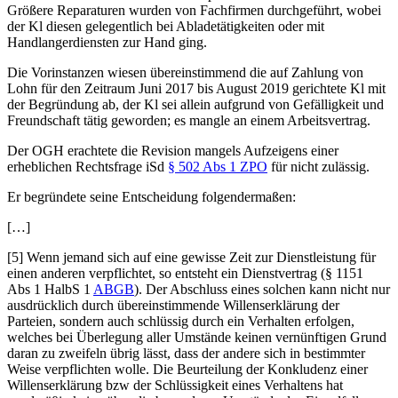
Größere Reparaturen wurden von Fachfirmen durchgeführt, wobei
der Kl diesen gelegentlich bei Abladetätigkeiten oder mit
Handlangerdiensten zur Hand ging.
Die Vorinstanzen wiesen übereinstimmend die auf Zahlung von
Lohn für den Zeitraum Juni 2017 bis August 2019 gerichtete Kl mit
der Begründung ab, der Kl sei allein aufgrund von Gefälligkeit und
Freundschaft tätig geworden; es mangle an einem Arbeitsvertrag.
Der OGH erachtete die Revision mangels Aufzeigens einer
erheblichen Rechtsfrage iSd
§ 502 Abs 1 ZPO
für nicht zulässig.
Er begründete seine Entscheidung folgendermaßen:
[…]
[5] Wenn jemand sich auf eine gewisse Zeit zur Dienstleistung für
einen anderen verpflichtet, so entsteht ein Dienstvertrag (§ 1151
Abs 1 HalbS 1
ABGB
). Der Abschluss eines solchen kann nicht nur
ausdrücklich durch übereinstimmende Willenserklärung der
Parteien, sondern auch schlüssig durch ein Verhalten erfolgen,
welches bei Überlegung aller Umstände keinen vernünftigen Grund
daran zu zweifeln übrig lässt, dass der andere sich in bestimmter
Weise verpflichten wolle. Die Beurteilung der Konkludenz einer
Willenserklärung bzw der Schlüssigkeit eines Verhaltens hat