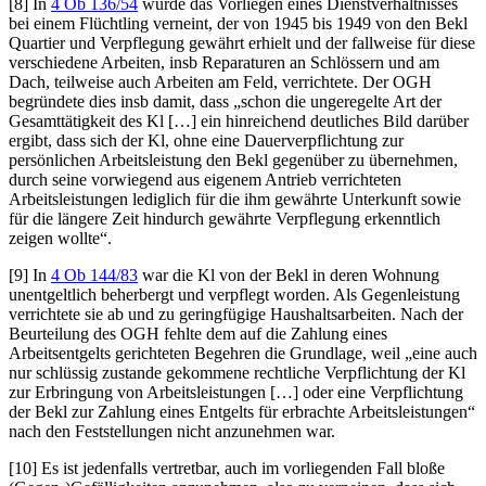
[8] In
4 Ob 136/54
wurde das Vorliegen eines Dienstverhältnisses
bei einem Flüchtling verneint, der von 1945 bis 1949 von den Bekl
Quartier und Verpflegung gewährt erhielt und der fallweise für diese
verschiedene Arbeiten, insb Reparaturen an Schlössern und am
Dach, teilweise auch Arbeiten am Feld, verrichtete. Der OGH
begründete dies insb damit, dass „
schon die ungeregelte Art der
Gesamttätigkeit des Kl […] ein hinreichend deutliches Bild darüber
ergibt, dass sich der Kl, ohne eine Dauerverpflichtung zur
persönlichen Arbeitsleistung den Bekl gegenüber zu übernehmen,
durch seine vorwiegend aus eigenem Antrieb verrichteten
Arbeitsleistungen lediglich für die ihm gewährte Unterkunft sowie
für die längere Zeit hindurch gewährte Verpflegung erkenntlich
zeigen wollte
“.
[9] In
4 Ob 144/83
war die Kl von der Bekl in deren Wohnung
unentgeltlich beherbergt und verpflegt worden. Als Gegenleistung
verrichtete sie ab und zu geringfügige Haushaltsarbeiten. Nach der
Beurteilung des OGH fehlte dem auf die Zahlung eines
Arbeitsentgelts gerichteten Begehren die Grundlage, weil „
eine auch
nur schlüssig zustande gekommene rechtliche Verpflichtung der Kl
zur Erbringung von Arbeitsleistungen […] oder eine Verpflichtung
der Bekl zur Zahlung eines Entgelts für erbrachte Arbeitsleistungen
“
nach den Feststellungen nicht anzunehmen war.
[10] Es ist jedenfalls vertretbar, auch im vorliegenden Fall bloße