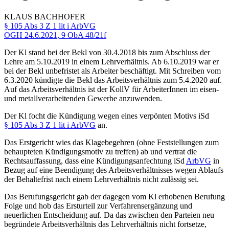
KLAUS
BACHHOFER
§ 105 Abs 3 Z 1 lit i ArbVG
OGH
24.6.2021,
9 ObA 48/21f
Der Kl stand bei der Bekl von 30.4.2018 bis zum Abschluss der
Lehre am 5.10.2019 in einem Lehrverhältnis. Ab 6.10.2019 war er
bei der Bekl unbefristet als Arbeiter beschäftigt. Mit Schreiben vom
6.3.2020 kündigte die Bekl das Arbeitsverhältnis zum 5.4.2020 auf.
Auf das Arbeitsverhältnis ist der KollV für ArbeiterInnen im eisen-
und metallverarbeitenden Gewerbe anzuwenden.
Der Kl focht die Kündigung wegen eines verpönten Motivs iSd
§ 105 Abs 3 Z 1 lit i ArbVG
an.
Das Erstgericht wies das Klagebegehren (ohne Feststellungen zum
behaupteten Kündigungsmotiv zu treffen) ab und vertrat die
Rechtsauffassung, dass eine Kündigungsanfechtung iSd
ArbVG
in
Bezug auf eine Beendigung des Arbeitsverhältnisses wegen Ablaufs
der Behaltefrist nach einem Lehrverhältnis nicht zulässig sei.
Das Berufungsgericht gab der dagegen vom Kl erhobenen Berufung
Folge und hob das Ersturteil zur Verfahrensergänzung und
neuerlichen Entscheidung auf. Da das zwischen den Parteien neu
begründete Arbeitsverhältnis das Lehrverhältnis nicht fortsetze,