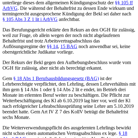
unterliege dieses dem allgemeinen Kündigungsschutz der
§§ 105 ff
ArbVG
. Die während der Behaltefrist zu dessen Ende wirksam und
termingerecht ausgesprochene Kündigung der Bekl sei daher nach
§ 105 Abs 3 Z 1 lit i ArbVG
anfechtbar.
Das Berufungsgericht erklärte den Rekurs an den OGH für zulässig,
weil zur Frage, ob allein wegen der noch nicht abgelaufenen
Behaltefrist und trotz Arbeitsvertragsabschluss das
Auflösungsregime der
§§ 14
,
15 BAG
noch anwendbar sei, keine
oberstgerichtliche Judikatur vorliege.
Der Rekurs der Bekl gegen den Aufhebungsbeschluss wurde vom
OGH für zulässig, aber nicht als berechtigt erkannt.
Gem
§ 18 Abs 1 Berufsausbildungsgesetz (BAG)
ist der
Lehrberechtigte verpflichtet, den Lehrling, dessen Lehrverhältnis mit
ihm gem § 14 Abs 1 oder § 14 Abs 2 lit e endet, im Betrieb drei
Monate im erlernten Beruf weiter zu beschäftigen. Die Pflicht zur
Weiterbeschäftigung des Kl ab 6.10.2019 lag hier vor, weil der Kl
nach erfolgreicher Lehrabschlussprüfung seine Lehre am 5.10.2019
beendet hatte. Gem Art IV Z 7 des KollV beträgt die Behaltefrist
sechs Monate.
Die Weiterverwendungspflicht des ausgelernten Lehrlings bewirkt
nicht schon einen automatischen Vertragsabschluss ex lege.
§ 18