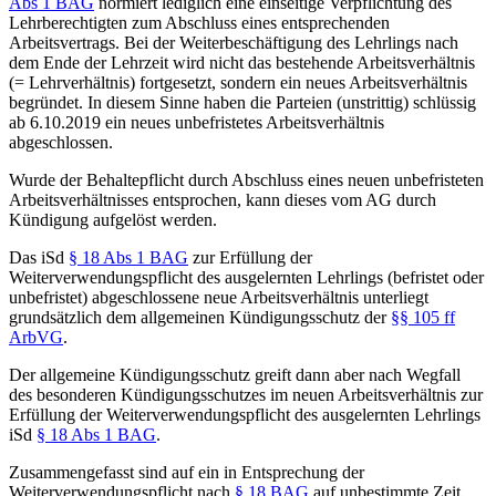
Abs 1 BAG
normiert lediglich eine einseitige Verpflichtung des
Lehrberechtigten zum Abschluss eines entsprechenden
Arbeitsvertrags. Bei der Weiterbeschäftigung des Lehrlings nach
dem Ende der Lehrzeit wird nicht das bestehende Arbeitsverhältnis
(= Lehrverhältnis) fortgesetzt, sondern ein neues Arbeitsverhältnis
begründet. In diesem Sinne haben die Parteien (unstrittig) schlüssig
ab 6.10.2019 ein neues unbefristetes Arbeitsverhältnis
abgeschlossen.
Wurde der Behaltepflicht durch Abschluss eines neuen unbefristeten
Arbeitsverhältnisses entsprochen, kann dieses vom AG durch
Kündigung aufgelöst werden.
Das iSd
§ 18 Abs 1 BAG
zur Erfüllung der
Weiterverwendungspflicht des ausgelernten Lehrlings (befristet oder
unbefristet) abgeschlossene neue Arbeitsverhältnis unterliegt
grundsätzlich dem allgemeinen Kündigungsschutz der
§§ 105 ff
ArbVG
.
Der allgemeine Kündigungsschutz greift dann aber nach Wegfall
des besonderen Kündigungsschutzes im neuen Arbeitsverhältnis zur
Erfüllung der Weiterverwendungspflicht des ausgelernten Lehrlings
iSd
§ 18 Abs 1 BAG
.
Zusammengefasst sind auf ein in Entsprechung der
Weiterverwendungspflicht nach
§ 18 BAG
auf unbestimmte Zeit