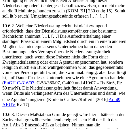
Erbringung einer zeitlich befristeten Arbeitsleistung dieser
Niederlassung oder Tochtergesellschaft zuzuweisen, um nicht mehr
an die Richtlinie gebunden zu sein (KOM [91] 230 endg 15). Somit
soll lit b (auch) Umgehungstatbestände erfassen […]. […]
10.6.2. Weil eine Niederlassung reicht, ist nicht zwingend
erforderlich, dass der Dienstleistungsempfänger eine bestimmte
Rechtsform annimmt […]. […] Die Aufrechterhaltung einer
ständigen Präsenz in einem Mitgliedstaat durch ein in einem anderen
Mitgliedstaat niedergelassenes Unternehmen kann daher den
Bestimmungen des Vertrags über die Niederlassungsfreiheit
unterliegen, auch wenn diese Präsenz nicht die Form einer
Zweigniederlassung oder einer Agentur angenommen hat, sondern
lediglich durch ein Büro wahrgenommen wird, das gegebenenfalls
von einer Person geführt wird, die zwar unabhängig, aber beauftragt
ist, auf Dauer für dieses Unternehmen wie eine Agentur zu handeln
(
EuGH
C-316/07
,
C-58-360/07
,
C-409
und
410/07
– Rs
Stoß
, Rz
59 mwN). Die Niederlassungsfreiheit findet damit Anwendung,
wenn Dritte als verlängerter Arm des Unternehmens und damit ‚wie
5
eine Agentur‘ fungieren (
Korte
in
Calliess/Ruffert
[2016]
Art 49
AEUV
Rz 17).
10.6.3. Diesen Maßstab zu Grunde gelegt wäre hier – hätte sich der
Sachverhalt grenzüberschreitend ereignet – ein Fall der lit b des
Art 1 Abs 3 Entsende-RL zu bejahen: Nimmt man die