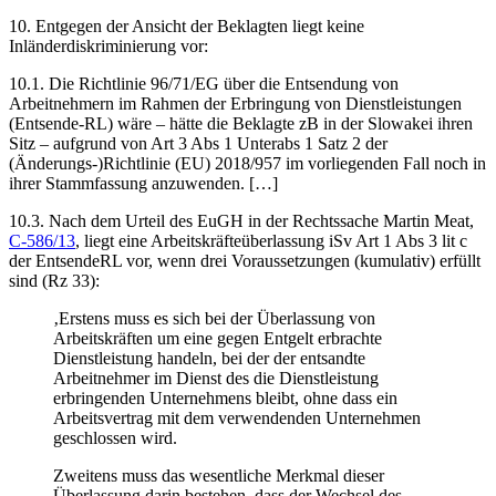
10. Entgegen der Ansicht der Beklagten liegt keine
Inländerdiskriminierung vor:
10.1. Die Richtlinie 96/71/EG über die Entsendung von
Arbeitnehmern im Rahmen der Erbringung von Dienstleistungen
(Entsende-RL) wäre – hätte die Beklagte zB in der Slowakei ihren
Sitz – aufgrund von Art 3 Abs 1 Unterabs 1 Satz 2 der
(Änderungs-)Richtlinie (EU) 2018/957 im vorliegenden Fall noch in
ihrer Stammfassung anzuwenden. […]
10.3. Nach dem Urteil des
EuGH
in der Rechtssache
Martin Meat
,
C-586/13
, liegt eine Arbeitskräfteüberlassung iSv Art 1 Abs 3 lit c
der EntsendeRL vor, wenn drei Voraussetzungen (kumulativ) erfüllt
sind (Rz 33):
‚Erstens muss es sich bei der Überlassung von
Arbeitskräften um eine gegen Entgelt erbrachte
Dienstleistung handeln, bei der der entsandte
Arbeitnehmer im Dienst des die Dienstleistung
erbringenden Unternehmens bleibt, ohne dass ein
Arbeitsvertrag mit dem verwendenden Unternehmen
geschlossen wird.
Zweitens muss das wesentliche Merkmal dieser
Überlassung darin bestehen, dass der Wechsel des