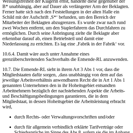
Weisungsfreiheit der Klägerin ernst, handelte diese gegenüber der
B* unabhängig, aber auf Dauer als verlängerter Arm der Beklagten.
Ferner hatte sich nach den Feststellungen in der alten Halle ein
Schild mit der Aufschrift ‚S*‘ befunden, um den Bereich der
Mitarbeiter der Beklagten abzugrenzen. Es wurde zwar nach rund
zwei Wochen entfernt, um den Staplerfahrern das Durchfahren zu
ermöglichen. Durch seine Anbringung zielte die Beklagte aber
erkennbar darauf ab, einen Betriebsteil und damit eine
Niederlassung zu errichten. Es lag eine ‚Fabrik in der Fabrik‘ vor.
10.6.4. Damit wäre auch unter Annahme eines
grenzüberschreitenden Sachverhalts die Entsende-RL anzuwenden.
10.7. Die Entsende-RL sieht in ihrem Art 3 Abs 1 vor, dass die
Mitgliedstaaten dafür sorgen, ‚dass unabhängig von dem auf das
jeweilige Arbeitsverhältnis anwendbaren Recht die in Art 1 Abs 1
genannten Unternehmen den in ihr Hoheitsgebiet entsandten
Arbeitnehmern bezüglich der nachstehenden Aspekte die Arbeits-
und Beschäftigungsbedingungen garantieren, die in dem
Mitgliedstaat, in dessen Hoheitsgebiet die Arbeitsleistung erbracht
wird,
durch Rechts- oder Verwaltungsvorschriften und/oder
durch für allgemein verbindlich erklärte Tarifverträge oder
Schiedssprüche im Sinne des Abs 8, sofern sie die im Anhang