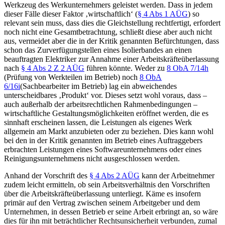
Werkzeug des Werkunternehmers geleistet werden. Dass in jedem
dieser Fälle dieser Faktor ‚wirtschaftlich‘ (
§ 4 Abs 1 AÜG
) so
relevant sein muss, dass dies die Gleichstellung rechtfertigt, erfordert
noch nicht eine Gesamtbetrachtung, schließt diese aber auch nicht
aus, vermeidet aber die in der Kritik genannten Befürchtungen, dass
schon das Zurverfügungstellen eines Isolierbandes an einen
beauftragten Elektriker zur Annahme einer Arbeitskräfteüberlassung
nach
§ 4 Abs 2 Z 2 AÜG
führen könnte. Weder zu
8 ObA 7/14h
(Prüfung von Werkteilen im Betrieb) noch
8 ObA
6/16i
(Sachbearbeiter im Betrieb) lag ein abweichendes
unterscheidbares ‚Produkt‘ vor. Dieses setzt wohl voraus, dass –
auch außerhalb der arbeitsrechtlichen Rahmenbedingungen –
wirtschaftliche Gestaltungsmöglichkeiten eröffnet werden, die es
sinnhaft erscheinen lassen, die Leistungen als eigenes Werk
allgemein am Markt anzubieten oder zu beziehen. Dies kann wohl
bei den in der Kritik genannten im Betrieb eines Auftraggebers
erbrachten Leistungen eines Softwareunternehmens oder eines
Reinigungsunternehmens nicht ausgeschlossen werden.
Anhand der Vorschrift des
§ 4 Abs 2 AÜG
kann der Arbeitnehmer
zudem leicht ermitteln, ob sein Arbeitsverhältnis den Vorschriften
über die Arbeitskräfteüberlassung unterliegt. Käme es insofern
primär auf den Vertrag zwischen seinem Arbeitgeber und dem
Unternehmen, in dessen Betrieb er seine Arbeit erbringt an, so wäre
dies für ihn mit beträchtlicher Rechtsunsicherheit verbunden, zumal