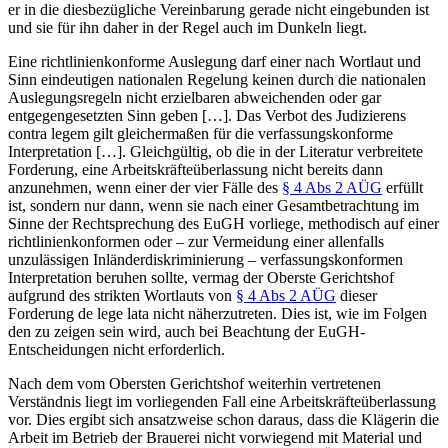
er in die diesbezügliche Vereinbarung gerade nicht eingebunden ist
und sie für ihn daher in der Regel auch im Dunkeln liegt.
Eine richtlinienkonforme Auslegung darf einer nach Wortlaut und
Sinn eindeutigen nationalen Regelung keinen durch die nationalen
Auslegungsregeln nicht erzielbaren abweichenden oder gar
entgegengesetzten Sinn geben […]. Das Verbot des Judizierens
contra legem gilt gleichermaßen für die verfassungskonforme
Interpretation […]. Gleichgültig, ob die in der Literatur verbreitete
Forderung, eine Arbeitskräfteüberlassung nicht bereits dann
anzunehmen, wenn einer der vier Fälle des
§ 4 Abs 2 AÜG
erfüllt
ist, sondern nur dann, wenn sie nach einer Gesamtbetrachtung im
Sinne der Rechtsprechung des EuGH vorliege, methodisch auf einer
richtlinienkonformen oder – zur Vermeidung einer allenfalls
unzulässigen Inländerdiskriminierung – verfassungskonformen
Interpretation beruhen sollte, vermag der Oberste Gerichtshof
aufgrund des strikten Wortlauts von
§ 4 Abs 2 AÜG
dieser
Forderung de lege lata nicht näherzutreten. Dies ist, wie im Folgen
den zu zeigen sein wird, auch bei Beachtung der EuGH-
Entscheidungen nicht erforderlich.
Nach dem vom Obersten Gerichtshof weiterhin vertretenen
Verständnis liegt im vorliegenden Fall eine Arbeitskräfteüberlassung
vor. Dies ergibt sich ansatzweise schon daraus, dass die Klägerin die
Arbeit im Betrieb der Brauerei nicht vorwiegend mit Material und