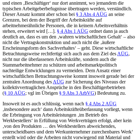
und einen ‚Beschäftiger‘ nur dort annimmt, wo jemandem die
typischen Arbeitgeberbefugnisse übertragen werden, verständlich.
Dieser Ansatz kommt aber schon bei
§ 3 Abs 4 AÜG
an seine
Grenzen, bei dem der Begriff der Arbeitskräfte auf
arbeitnehmerähnliche Personen, die in keinem Arbeitsverhältnis
stehen, erweitert wird […].
§ 4 Abs 1 AÜG
ordnet dann ja auch
deutlich an, dass es um den
‚wahren wirtschaftlichen Gehalt‘
– also
nicht die Vertragskonstruktion und auch nicht die ‚äußere
Erscheinungsform des Sachverhaltes‘ – geht. Diese wirtschaftliche
Betrachtungsweise rechtfertigt sich auch aus dem Ziel des
AÜG
,
nicht nur die überlassenen Arbeitskräfte, sondern auch die
Stammarbeitnehmer zu schützen und arbeitsmarktpolitisch
nachteilige Entwicklungen zu vermeiden. Dem Ansatz einer
wirtschaftlichen Betrachtungsweise kommt insoweit gerade bei der
zentralen Anordnung des
AÜG
zur Sicherung des Niveaus der
kollektivvertraglichen Ansprüche in den Beschäftigerbetrieben
(
§ 10 AÜG
; vgl im Übrigen
§ 9 Abs 3 ArbVG
) Bedeutung zu.
Insoweit ist es auch schlüssig, wenn nach
§ 4 Abs 2 AÜG
‚insbesondere auch‘ dann Arbeitskräfteüberlassung vorliegt, wenn
die Erbringung von Arbeitsleistungen ‚im Betrieb des
Werkbestellers‘ in Erfüllung von Werkverträgen erfolgt, aber kein
‚von den Produkten … des Werkbestellers abweichendes,
unterscheidbares und dem Werkunternehmer zurechenbares Werk‘
erstellt wird oder die Arbeiten nicht vorwiegend mit Material und