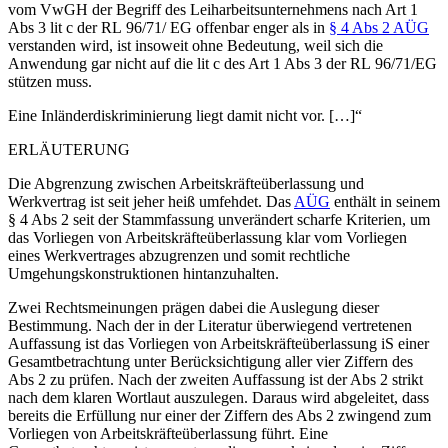
vom VwGH der Begriff des Leiharbeitsunternehmens nach Art 1
Abs 3 lit c der RL 96/71/ EG offenbar enger als in
§ 4 Abs 2 AÜG
verstanden wird, ist insoweit ohne Bedeutung, weil sich die
Anwendung gar nicht auf die lit c des Art 1 Abs 3 der RL 96/71/EG
stützen muss.
Eine Inländerdiskriminierung liegt damit nicht vor. […]“
ERLÄUTERUNG
Die Abgrenzung zwischen Arbeitskräfteüberlassung und
Werkvertrag ist seit jeher heiß umfehdet. Das
AÜG
enthält in seinem
§ 4 Abs 2 seit der
Stammfassung unverändert scharfe Kriterien, um
das Vorliegen von Arbeitskräfteüberlassung klar vom Vorliegen
eines Werkvertrages abzugrenzen und somit rechtliche
Umgehungskonstruktionen hintanzuhalten.
Zwei Rechtsmeinungen prägen dabei die Auslegung dieser
Bestimmung. Nach der in der Literatur überwiegend vertretenen
Auffassung ist das Vorliegen von Arbeitskräfteüberlassung iS einer
Gesamtbetrachtung unter Berücksichtigung aller vier Ziffern des
Abs 2 zu prüfen. Nach der zweiten Auffassung ist der Abs 2 strikt
nach dem klaren Wortlaut auszulegen. Daraus wird abgeleitet, dass
bereits die Erfüllung nur einer der Ziffern des Abs 2 zwingend zum
Vorliegen von Arbeitskräfteüberlassung führt. Eine