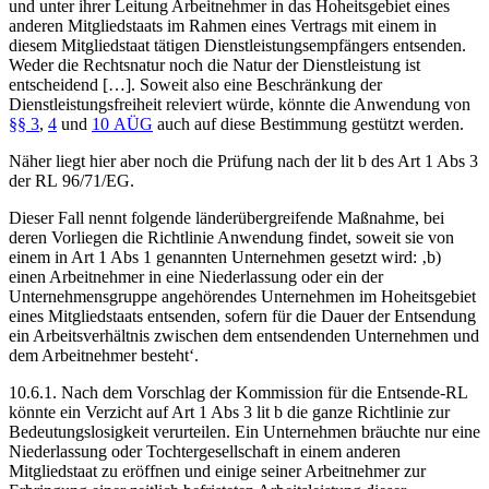
und unter ihrer Leitung Arbeitnehmer in das Hoheitsgebiet eines
anderen Mitgliedstaats im Rahmen eines Vertrags mit einem in
diesem Mitgliedstaat tätigen Dienstleistungsempfängers entsenden.
Weder die Rechtsnatur noch die Natur der Dienstleistung ist
entscheidend […]. Soweit also eine Beschränkung der
Dienstleistungsfreiheit releviert würde, könnte
die Anwendung von
§§ 3
,
4
und
10 AÜG
auch auf diese Bestimmung gestützt werden.
Näher liegt hier aber noch die Prüfung nach der lit b des Art 1 Abs 3
der RL 96/71/EG.
Dieser Fall nennt folgende länderübergreifende Maßnahme, bei
deren Vorliegen die Richtlinie Anwendung findet, soweit sie von
einem in Art 1 Abs 1 genannten Unternehmen gesetzt wird: ‚b)
einen Arbeitnehmer in eine Niederlassung oder ein der
Unternehmensgruppe angehörendes Unternehmen im Hoheitsgebiet
eines Mitgliedstaats entsenden, sofern für die Dauer der Entsendung
ein Arbeitsverhältnis zwischen dem entsendenden Unternehmen und
dem Arbeitnehmer besteht‘.
10.6.1. Nach dem Vorschlag der Kommission für die Entsende-RL
könnte ein Verzicht auf Art 1 Abs 3 lit b die ganze Richtlinie zur
Bedeutungslosigkeit verurteilen. Ein Unternehmen bräuchte nur eine
Niederlassung oder Tochtergesellschaft in einem anderen
Mitgliedstaat zu eröffnen und einige seiner Arbeitnehmer zur