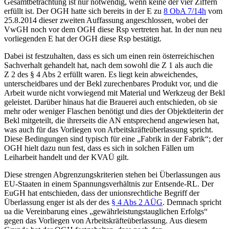
Gesamtbetrachtung ist nur notwendig, wenn keine der vier Ziffern
erfüllt ist. Der OGH hatte sich bereits in der
E zu
8 ObA 7/14h
vom
25.8.2014
dieser zweiten Auffassung angeschlossen, wobei der
VwGH noch vor dem OGH diese Rsp vertreten hat. In der nun neu
vorliegenden E hat der OGH diese Rsp bestätigt.
Dabei ist festzuhalten, dass es sich um einen rein österreichischen
Sachverhalt gehandelt hat, nach dem sowohl die Z 1 als auch die
Z 2 des § 4 Abs 2 erfüllt waren. Es liegt kein abweichendes,
unterscheidbares und der Bekl zurechenbares Produkt vor, und die
Arbeit wurde nicht vorwiegend mit Material und Werkzeug der Bekl
geleistet. Darüber hinaus hat die Brauerei auch entschieden, ob sie
mehr oder weniger Flaschen benötigt und dies der Objektleiterin der
Bekl mitgeteilt, die ihrerseits die AN entsprechend angewiesen hat,
was auch für das Vorliegen von Arbeitskräfteüberlassung spricht.
Diese Bedingungen sind typisch für eine „Fabrik in der Fabrik“; der
OGH hielt dazu nun fest, dass es sich in solchen Fällen um
Leiharbeit handelt und der KVAÜ gilt.
Diese strengen Abgrenzungskriterien stehen bei Überlassungen aus
EU-Staaten in einem Spannungsverhältnis zur Entsende-RL. Der
EuGH hat entschieden, dass der unionsrechtliche Begriff der
Überlassung enger ist als der des
§ 4 Abs 2 AÜG
. Demnach spricht
ua die Vereinbarung eines „gewährleistungstauglichen Erfolgs“
gegen das Vorliegen von Arbeitskräfteüberlassung. Aus diesem