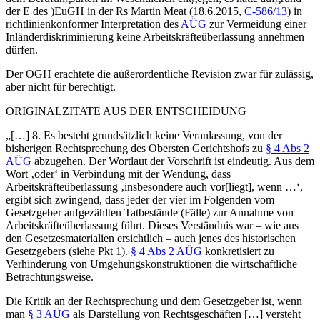
der E des
)
EuGH
in der Rs
Martin Meat
(18.6.2015,
C-586/13
)
in
richtlinienkonformer Interpretation des
AÜG
zur Vermeidung einer
Inländerdiskriminierung keine Arbeitskräfteüberlassung annehmen
dürfen.
Der OGH erachtete die außerordentliche Revision zwar für zulässig,
aber nicht für berechtigt.
ORIGINALZITATE AUS DER ENTSCHEIDUNG
„[…] 8. Es besteht grundsätzlich keine Veranlassung, von der
bisherigen Rechtsprechung des Obersten Gerichtshofs zu
§ 4 Abs 2
AÜG
abzugehen. Der Wortlaut der Vorschrift ist eindeutig. Aus dem
Wort ‚oder‘ in Verbindung mit der Wendung, dass
Arbeitskräfteüberlassung ‚insbesondere auch vor[liegt], wenn …‘,
ergibt sich zwingend, dass jeder der vier im Folgenden vom
Gesetzgeber aufgezählten Tatbestände (Fälle) zur Annahme von
Arbeitskräfteüberlassung führt. Dieses Verständnis war – wie aus
den Gesetzesmaterialien ersichtlich – auch jenes des historischen
Gesetzgebers (siehe Pkt 1).
§ 4 Abs 2 AÜG
konkretisiert zu
Verhinderung von Umgehungskonstruktionen die wirtschaftliche
Betrachtungsweise.
Die Kritik an der Rechtsprechung und dem Gesetzgeber ist, wenn
man
§ 3 AÜG
als Darstellung von Rechtsgeschäften […] versteht