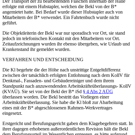
Der Transport der zu bearbeitenden Flaschen innerhalb der Halle
erfolgte mit einem Hubstapler, welchen die Bekl von der B*
angemietet hatte. Bei Bedarf wurde dieser Hubstapler auch von
Mitarbeitern der B* verwendet. Ein Fahrtenbuch wurde nicht
geführt.
Die Objektleiterin der Bekl war nur sporadisch vor Ort, sie stand
jedoch im telefonischen Kontakt mit den Mitarbeitern vor Ort.
Zeitaufzeichnungen wurden ihr ebenso übergeben, wie Urlaub und
Krankenstand ihr gemeldet wurden.
VERFAHREN UND ENTSCHEIDUNG
Die Kl begehrte die der Höhe nach unstrittige Entgeltdifferenz
zwischen der tatsächlich erfolgten Entlohnung nach dem KollV für
Denkmal-, Fassaden- und Gebäudereiniger und dem ihrem
Standpunkt nach anzuwendenden Arbeitskräfteüberlassungs- KollV
(KVAÜ). Sie sei von der Bekl der B* iSd
§ 4 Abs 2 AÜG
überlassen worden. Die Bekl bestritt
das Vorliegen einer
Arbeitskräfteüberlassung. Sie habe die Kl bloß zur Abarbeitung
eines mit der B* abgeschlossenen Rahmen-Werkvertrages
eingesetzt.
Erstgericht und Berufungsgericht gaben dem Klagebegehren statt. In
ihrer dagegen erhobenen außerordentlichen Revision hält die Bekl
dem Berufungsurteil im Wesentlichen entgegen, es hätte aufgrund