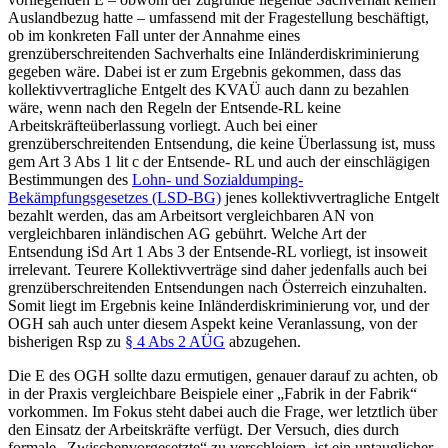
Auslandbezug hatte – umfassend mit der Fragestellung beschäftigt,
ob im konkreten Fall unter der Annahme eines
grenzüberschreitenden Sachverhalts eine Inländerdiskriminierung
gegeben wäre. Dabei ist er zum Ergebnis gekommen, dass das
kollektivvertragliche Entgelt des KVAÜ auch dann zu bezahlen
wäre, wenn nach den Regeln der Entsende-RL keine
Arbeitskräfteüberlassung vorliegt. Auch bei einer
grenzüberschreitenden Entsendung, die keine Überlassung ist, muss
gem Art 3 Abs 1 lit c der Entsende- RL und auch der einschlägigen
Bestimmungen des
Lohn- und Sozialdumping-
Bekämpfungsgesetzes (LSD-BG)
jenes kollektivvertragliche Entgelt
bezahlt werden, das am Arbeitsort vergleichbaren AN von
vergleichbaren inländischen AG gebührt. Welche Art der
Entsendung iSd Art 1 Abs 3 der Entsende-RL vorliegt, ist insoweit
irrelevant. Teurere Kollektivverträge sind daher jedenfalls auch bei
grenzüberschreitenden Entsendungen nach Österreich einzuhalten.
Somit liegt im Ergebnis keine Inländerdiskriminierung vor, und der
OGH sah auch unter diesem Aspekt keine Veranlassung, von der
bisherigen Rsp zu
§ 4 Abs 2 AÜG
abzugehen.
Die E des OGH sollte dazu ermutigen, genauer darauf zu achten, ob
in der Praxis vergleichbare Beispiele einer „Fabrik in der Fabrik“
vorkommen. Im Fokus steht dabei auch die Frage, wer letztlich über
den Einsatz der Arbeitskräfte verfügt. Der Versuch, dies durch
formale „Zwischenvorgesetzte“ zu verschleiern, ist ein untauglicher.