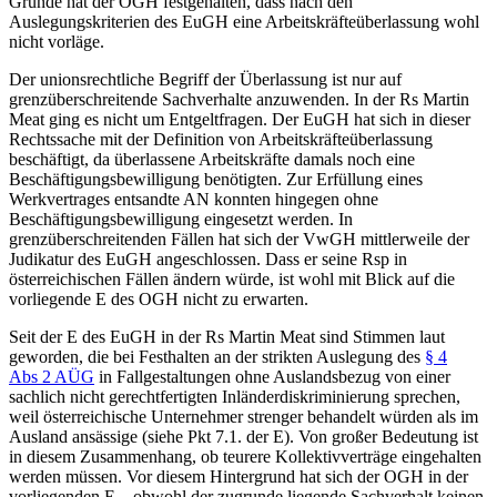
Grunde hat der OGH festgehalten, dass nach den
Auslegungskriterien des EuGH eine Arbeitskräfteüberlassung wohl
nicht vorläge.
Der unionsrechtliche Begriff der Überlassung ist nur auf
grenzüberschreitende Sachverhalte anzuwenden. In der Rs
Martin
Meat
ging es nicht um Entgeltfragen. Der EuGH hat sich in dieser
Rechtssache mit der Definition von Arbeitskräfteüberlassung
beschäftigt, da überlassene Arbeitskräfte damals noch eine
Beschäftigungsbewilligung benötigten. Zur Erfüllung eines
Werkvertrages entsandte AN konnten hingegen ohne
Beschäftigungsbewilligung eingesetzt werden. In
grenzüberschreitenden Fällen hat sich der VwGH mittlerweile der
Judikatur des EuGH angeschlossen. Dass er seine Rsp in
österreichischen Fällen ändern würde, ist wohl mit Blick auf die
vorliegende E des OGH nicht zu erwarten.
Seit der E des EuGH in der Rs
Martin Meat
sind Stimmen laut
geworden, die bei Festhalten an der strikten Auslegung des
§ 4
Abs 2 AÜG
in Fallgestaltungen ohne Auslandsbezug von einer
sachlich nicht gerechtfertigten Inländerdiskriminierung sprechen,
weil österreichische Unternehmer strenger behandelt würden als im
Ausland ansässige (siehe Pkt 7.1. der E). Von großer Bedeutung ist
in diesem Zusammenhang, ob teurere Kollektivverträge eingehalten
werden müssen. Vor diesem Hintergrund hat sich der OGH in der
vorliegenden E – obwohl der zugrunde liegende Sachverhalt keinen