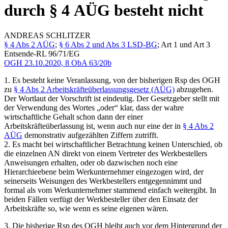
durch § 4 AÜG besteht nicht
ANDREAS
SCHLITZER
§ 4 Abs 2 AÜG
;
§ 6 Abs 2 und Abs 3 LSD-BG
; Art 1 und Art 3
Entsende-RL 96/71/EG
OGH
23.10.2020,
8 ObA 63/20b
1. Es besteht keine Veranlassung, von der bisherigen Rsp des OGH
zu
§ 4 Abs 2 Arbeitskräfteüberlassungsgesetz (AÜG)
abzugehen.
Der Wortlaut der Vorschrift ist eindeutig. Der Gesetzgeber stellt mit
der Verwendung des Wortes „oder“ klar, dass der wahre
wirtschaftliche Gehalt schon dann der einer
Arbeitskräfteüberlassung ist, wenn auch nur eine der in
§ 4 Abs 2
AÜG
demonstrativ aufgezählten Ziffern zutrifft.
2. Es macht bei wirtschaftlicher Betrachtung keinen Unterschied, ob
die einzelnen AN direkt von einem Vertreter des Werkbestellers
Anweisungen erhalten, oder ob dazwischen noch eine
Hierarchieebene beim Werkunternehmer eingezogen wird, der
seinerseits Weisungen
des Werkbestellers entgegennimmt und
formal als vom Werkunternehmer stammend einfach weitergibt. In
beiden Fällen verfügt der Werkbesteller über den Einsatz der
Arbeitskräfte so, wie wenn es seine eigenen wären.
3. Die bisherige Rsp des OGH bleibt auch vor dem Hintergrund der