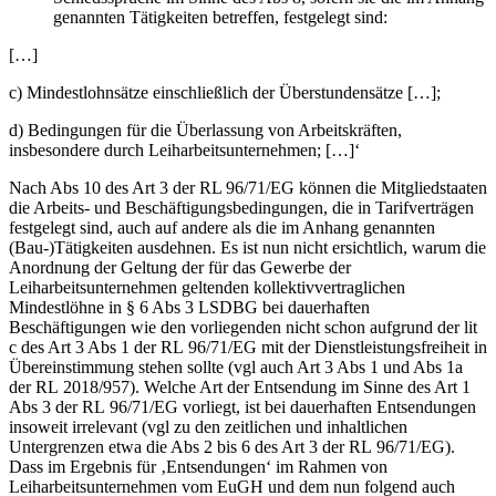
genannten Tätigkeiten betreffen, festgelegt sind:
[…]
c) Mindestlohnsätze einschließlich der Überstundensätze […];
d) Bedingungen für die Überlassung von Arbeitskräften,
insbesondere durch Leiharbeitsunternehmen; […]‘
Nach Abs 10 des Art 3 der RL 96/71/EG können die Mitgliedstaaten
die Arbeits- und Beschäftigungsbedingungen, die in Tarifverträgen
festgelegt sind, auch auf andere als die im Anhang genannten
(Bau-)Tätigkeiten ausdehnen. Es ist nun nicht ersichtlich, warum die
Anordnung der Geltung der für das Gewerbe der
Leiharbeitsunternehmen geltenden kollektivvertraglichen
Mindestlöhne in § 6 Abs 3 LSDBG bei dauerhaften
Beschäftigungen wie den vorliegenden nicht schon aufgrund der lit
c des Art 3 Abs 1 der RL 96/71/EG mit der Dienstleistungsfreiheit in
Übereinstimmung stehen sollte (vgl auch Art 3 Abs 1 und Abs 1a
der RL 2018/957). Welche Art der Entsendung im Sinne des Art 1
Abs 3 der RL 96/71/EG vorliegt, ist bei dauerhaften Entsendungen
insoweit irrelevant (vgl zu den zeitlichen und inhaltlichen
Untergrenzen etwa die Abs 2 bis 6 des Art 3 der RL 96/71/EG).
Dass im Ergebnis für ‚Entsendungen‘ im Rahmen von
Leiharbeitsunternehmen vom EuGH und dem nun folgend auch