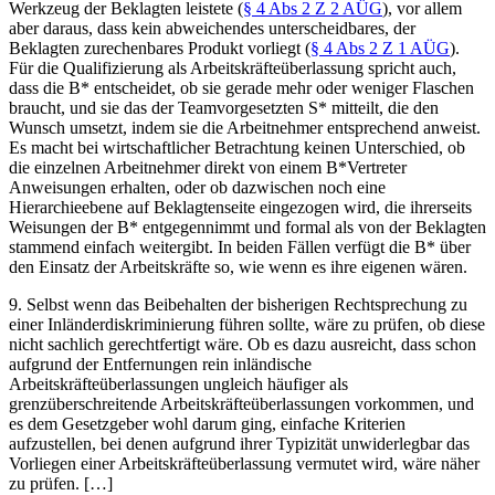
Werkzeug der Beklagten leistete (
§ 4 Abs 2 Z 2 AÜG
), vor allem
aber daraus, dass kein abweichendes unterscheidbares, der
Beklagten zurechenbares Produkt vorliegt (
§ 4 Abs 2 Z 1 AÜG
).
Für die Qualifizierung als Arbeitskräfteüberlassung spricht auch,
dass die B* entscheidet, ob sie gerade mehr oder weniger Flaschen
braucht, und sie das der Teamvorgesetzten S* mitteilt, die den
Wunsch umsetzt, indem sie die Arbeitnehmer entsprechend anweist.
Es macht bei wirtschaftlicher Betrachtung keinen Unterschied, ob
die einzelnen Arbeitnehmer direkt von einem B*Vertreter
Anweisungen erhalten, oder ob dazwischen noch eine
Hierarchieebene auf Beklagtenseite eingezogen wird, die ihrerseits
Weisungen der B* entgegennimmt und formal als von der Beklagten
stammend einfach weitergibt. In beiden Fällen verfügt die B* über
den Einsatz der Arbeitskräfte so, wie wenn es ihre eigenen wären.
9. Selbst wenn das Beibehalten der bisherigen Rechtsprechung zu
einer Inländerdiskriminierung führen sollte, wäre zu prüfen, ob diese
nicht sachlich gerechtfertigt wäre. Ob es dazu ausreicht, dass schon
aufgrund der Entfernungen rein inländische
Arbeitskräfteüberlassungen ungleich häufiger als
grenzüberschreitende Arbeitskräfteüberlassungen vorkommen, und
es dem Gesetzgeber wohl darum ging, einfache Kriterien
aufzustellen, bei denen aufgrund ihrer Typizität unwiderlegbar das
Vorliegen einer Arbeitskräfteüberlassung vermutet wird, wäre näher
zu prüfen. […]