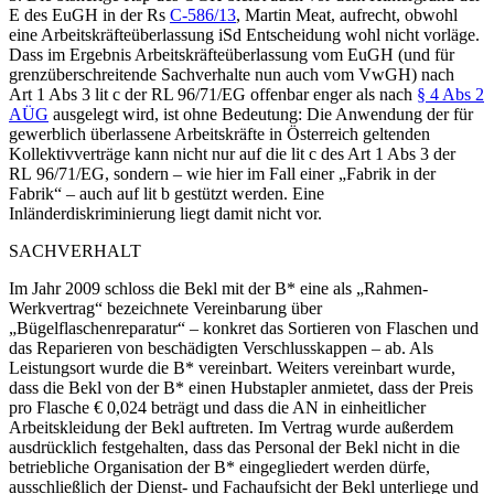
E des
EuGH
in der Rs
C-586/13
,
Martin Meat
, aufrecht, obwohl
eine Arbeitskräfteüberlassung iSd Entscheidung wohl nicht vorläge.
Dass im Ergebnis Arbeitskräfteüberlassung vom EuGH (und für
grenzüberschreitende Sachverhalte nun auch vom VwGH) nach
Art 1 Abs 3 lit c der RL 96/71/EG offenbar enger als nach
§ 4 Abs 2
AÜG
ausgelegt wird, ist ohne Bedeutung: Die Anwendung der für
gewerblich überlassene Arbeitskräfte in Österreich geltenden
Kollektivverträge kann nicht nur auf die lit c des Art 1 Abs 3 der
RL 96/71/EG, sondern – wie hier im Fall einer „Fabrik in der
Fabrik“ – auch auf lit b gestützt werden. Eine
Inländerdiskriminierung liegt damit nicht vor.
SACHVERHALT
Im Jahr 2009 schloss die Bekl mit der B* eine als „Rahmen-
Werkvertrag“ bezeichnete Vereinbarung über
„Bügelflaschenreparatur“ – konkret das Sortieren von Flaschen und
das Reparieren von beschädigten Verschlusskappen – ab. Als
Leistungsort wurde die B* vereinbart. Weiters vereinbart wurde,
dass die Bekl von der B* einen Hubstapler anmietet, dass der Preis
pro Flasche € 0,024 beträgt und dass die AN in einheitlicher
Arbeitskleidung der Bekl auftreten. Im Vertrag wurde außerdem
ausdrücklich festgehalten, dass das Personal der Bekl nicht in die
betriebliche Organisation der B* eingegliedert werden dürfe,
ausschließlich der Dienst- und Fachaufsicht der Bekl unterliege und