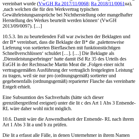
vereinbart wurde (
VwGH
Ra 2017/11/0068
;
Ra 2018/11/0061
ua),
‚nach welchen die für den Werkvertrag typischen
Gewährleistungsansprüche bei Nichtherstellung oder mangelhafter
Herstellung des Werkes beurteilt werden können‘ (
VwGH
2013/09/0097
). […]
10.5.3. Im zu beurteilenden Fall war zwischen der Beklagten und
der B* vereinbart, dass die Beklagte der B* die ‚palettenweise
Lieferung von sortierten Bierflaschen mit funktionstüchtigen
Schnellverschlüssen‘ schuldet […]. […] Die Beklagte als
‚Dienstleistungserbringer‘ hatte damit iSd Rz 35 des Urteils des
EuGH in der Rechtssache
Martin Meat
die ‚Folgen einer nicht
vertragsgemäßen Ausführung der vertraglich festgelegten Leistung‘
zu tragen, weil sie nur pro (ordnungsgemäß) sortierter und
gegebenenfalls (ordnungsgemäß) reparierter Flasche das vereinbarte
Entgelt erhielt.
Eine Subsumtion des Sachverhalts (hätte sich dieser
grenzübergreifend ereignet) unter die lit c des Art 1 Abs 3 Entsende-
RL wäre daher wohl nicht möglich.
10.6. Damit wäre die Anwendbarkeit der Entsende- RL nach ihrem
Art 1 Abs 3 lit a und b zu prüfen.
Die lit a erfasst alle Fälle, in denen Unternehmer in ihrem Namen