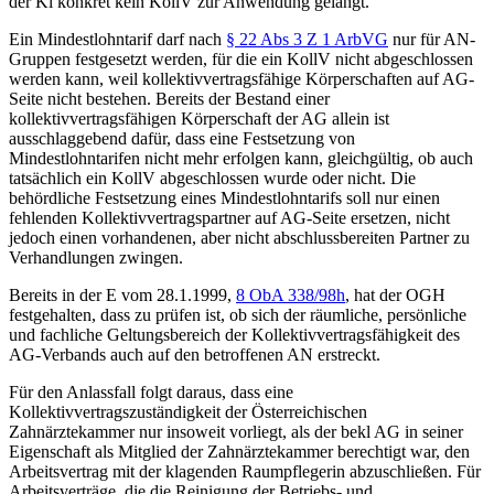
der Kl konkret kein KollV zur Anwendung gelangt.
Ein Mindestlohntarif darf nach
§ 22 Abs 3 Z 1 ArbVG
nur für AN-
Gruppen festgesetzt werden, für die ein KollV nicht abgeschlossen
werden kann, weil kollektivvertragsfähige Körperschaften auf AG-
Seite nicht bestehen. Bereits der Bestand einer
kollektivvertragsfähigen Körperschaft der AG allein ist
ausschlaggebend dafür, dass eine Festsetzung von
Mindestlohntarifen nicht mehr erfolgen kann, gleichgültig, ob auch
tatsächlich ein KollV abgeschlossen wurde oder nicht. Die
behördliche Festsetzung eines Mindestlohntarifs soll nur einen
fehlenden Kollektivvertragspartner auf AG-Seite ersetzen, nicht
jedoch einen vorhandenen, aber nicht abschlussbereiten Partner zu
Verhandlungen zwingen.
Bereits in der
E vom 28.1.1999,
8 ObA 338/98h
, hat der OGH
festgehalten, dass zu prüfen ist, ob sich der räumliche, persönliche
und fachliche Geltungsbereich der Kollektivvertragsfähigkeit des
AG-Verbands auch auf den betroffenen AN erstreckt.
Für den Anlassfall folgt daraus, dass eine
Kollektivvertragszuständigkeit der Österreichischen
Zahnärztekammer nur insoweit vorliegt, als der bekl AG in seiner
Eigenschaft als Mitglied der Zahnärztekammer berechtigt war, den
Arbeitsvertrag mit der klagenden Raumpflegerin abzuschließen. Für
Arbeitsverträge, die die Reinigung der Betriebs- und