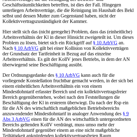
Geschäftsräumlichkeiten betreffen, ist dies der Fall. Hingegen
unterliegen Arbeitsverträge, die die Reinigung im Haushalt des Bekl
selbst und dessen Mutter zum Gegenstand haben, nicht der
Kollektivvertragszuständigkeit der Kammer.
Hier stellt sich das (nicht geregelte) Problem, dass das (einheitliche)
Arbeitsverhältnis der Kl in dieser Hinsicht zweigeteilt ist. Um dieses
Problem zu lösen, bietet sich ein Rückgriff auf
§ 10 ArbVG
an.
Nach
§ 10 ArbVG
gilt bei einer Kollision von Kollektivverträgen
der Grundsatz der Tarifeinheit in Bezug auf das einzelne
Arbeitsverhältnis. Es gilt der KollV jenes Betriebs, in dem der AN
überwiegend seine Beschäftigung ausübt.
Der Ordnungsgedanke des
§ 10 ArbVG
kann auch für die
vorliegende Konstellation fruchtbar gemacht werden, in der sich bei
einem einheitlichen Arbeitsverhältnis ein von einem
Mindestlohntarif erfasster Bereich und ein kollektivvertragsfreier
Bereich gegenüberstehen, wobei nach den Feststellungen die
Beschäftigung der Kl in ersterem überwiegt. Da nach der Rsp ein
für die AN des wirtschaftlich maßgeblichen Betriebsbereichs
anzuwendender Mindestlohntarif in analoger Anwendung des
§ 9
Abs 3 ArbVG
einen für die AN des wirtschaftlich untergeordneten
Bereichs geltenden KollV verdrängt, muss umso mehr der
Mindestlohntarif gegenüber einem an eine nicht maßgebliche
Teiltätigkeit anknüpfenden kollektivvertragsfreien Raum