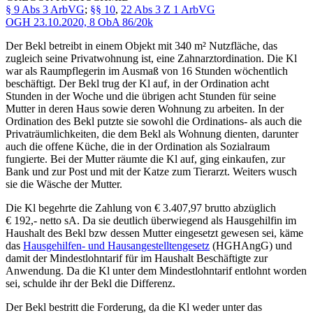
§ 9 Abs 3 ArbVG
;
§§ 10
,
22 Abs 3 Z 1 ArbVG
OGH
23.10.2020,
8 ObA 86/20k
Der Bekl betreibt in einem Objekt mit 340 m² Nutzfläche, das
zugleich seine Privatwohnung ist, eine Zahnarztordination. Die Kl
war als Raumpflegerin im Ausmaß von 16 Stunden wöchentlich
beschäftigt. Der Bekl trug der Kl auf, in der Ordination acht
Stunden in der Woche und die übrigen acht Stunden für seine
Mutter in deren Haus sowie deren Wohnung zu arbeiten. In der
Ordination des Bekl putzte sie sowohl die Ordinations- als auch die
Privaträumlichkeiten, die dem Bekl als Wohnung dienten, darunter
auch die offene Küche, die in der Ordination als Sozialraum
fungierte. Bei der Mutter räumte die Kl auf, ging einkaufen, zur
Bank und zur Post und mit der Katze zum Tierarzt. Weiters wusch
sie die Wäsche der Mutter.
Die Kl begehrte die Zahlung von € 3.407,97 brutto abzüglich
€ 192,- netto sA. Da sie deutlich überwiegend als Hausgehilfin im
Haushalt des Bekl bzw dessen Mutter eingesetzt gewesen sei, käme
das
Hausgehilfen- und Hausangestelltengesetz
(HGHAngG) und
damit der Mindestlohntarif für im Haushalt Beschäftigte zur
Anwendung. Da die Kl unter dem Mindestlohntarif entlohnt worden
sei, schulde ihr der Bekl die Differenz.
Der Bekl bestritt die Forderung, da die Kl weder unter das