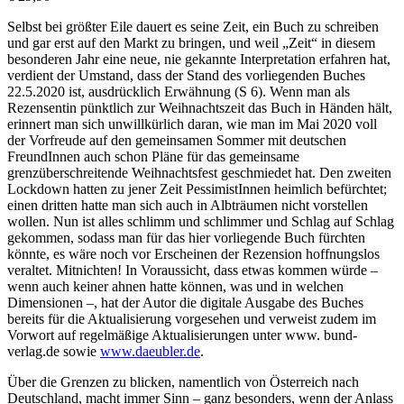
Selbst bei größter Eile dauert es seine Zeit, ein Buch zu schreiben
und gar erst auf den Markt zu bringen, und weil „Zeit“ in diesem
besonderen Jahr eine neue, nie gekannte Interpretation erfahren hat,
verdient der Umstand, dass der Stand des vorliegenden Buches
22.5.2020 ist, ausdrücklich Erwähnung (S 6). Wenn man als
Rezensentin pünktlich zur Weihnachtszeit das Buch in Händen hält,
erinnert man sich unwillkürlich daran, wie man im Mai 2020 voll
der Vorfreude auf den gemeinsamen Sommer mit deutschen
FreundInnen auch schon Pläne für das gemeinsame
grenzüberschreitende Weihnachtsfest geschmiedet hat. Den zweiten
Lockdown hatten zu jener Zeit PessimistInnen heimlich befürchtet;
einen dritten hatte man sich auch in Albträumen nicht vorstellen
wollen. Nun ist alles schlimm und schlimmer und Schlag auf Schlag
gekommen, sodass man für das hier vorliegende Buch fürchten
könnte, es wäre noch vor Erscheinen der Rezension hoffnungslos
veraltet. Mitnichten! In Voraussicht, dass etwas kommen würde –
wenn auch keiner ahnen hatte können, was und in welchen
Dimensionen –, hat der Autor die digitale Ausgabe des Buches
bereits für die Aktualisierung vorgesehen und verweist zudem im
Vorwort auf regelmäßige Aktualisierungen unter www. bund-
verlag.de sowie
www.daeubler.de
.
Über die Grenzen zu blicken, namentlich von Österreich nach
Deutschland, macht immer Sinn – ganz besonders, wenn der Anlass