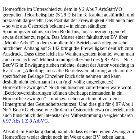
Homeoffice im Unterschied zu dem in § 2 Abs 7 ArbStättVO
geregelten Telearbeitsplatz (S 28 f) ist im 3. Kapitel ausführlich und
praxisnah dargestellt. Das Postulat der Freiwilligkeit steht auch hier
– so wie aus Österreich bekannt – in einem ständigen
Spannungsverhältnis zu dem Bedürfnis, anlassbezogen generell
etwas darüber zu regeln. Das Muster einer fakultativen BV über
„Mobile Arbeit“ in dem vor allem für Betriebsratskollegien sehr
nützlichen Anhang auf S 142 bringt die Freiwilligkeit deutlich zum
Ausdruck. Dass diese leicht ins Wanken geraten könnte, wenn man
auch den „echten“ Mitbestimmungstatbestand des § 87 Abs 1 Nr 7
BetrVG in Erwägung ziehen möchte, deutet der Autor vorsichtig in
Rz 51 an:
„Allerdings muss die Betriebsvereinbarung auch auf die
spezifischen Belange Einzelner Rücksicht nehmen und kann
deshalb nicht jedermann in ein (ggf. völlig ungeeignetes)
Homeoffice zwingen.“
Noch ein bisschen zutreffender wäre wohl:
„Betriebsvereinbarungen können überhaupt niemanden in ein
Homeoffice zwingen“ – und zwar eben auch nicht vor dem
Hintergrund des Gesundheitsschutzes! Und dies gilt für § 87 Abs 1
Nr 7 BetrVG ebenso wie für den in Österreich etwa (materiell, nicht
auch hinsichtlich der Intensität der Mitbestimmung) vergleichbaren
§ 97 Abs 1 Z 8 ArbVG
.
Absolut im Einklang damit, nämlich dass es eben einen Zwang zum
Homeoffice weder direkt noch im Wege einer BV geben kann,