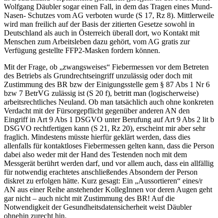
Wolfgang Däubler
sogar einen Fall, in dem das Tragen eines Mund-
Nasen- Schutzes vom AG verboten wurde (S 17, Rz 8). Mittlerweile
wird man freilich auf der Basis der zitierten Gesetze sowohl in
Deutschland als auch in Österreich überall dort, wo Kontakt mit
Menschen zum Arbeitsleben dazu gehört, vom AG gratis zur
Verfügung gestellte FFP2-Masken fordern können.
Mit der Frage, ob „zwangsweises“ Fiebermessen vor dem Betreten
des Betriebs als Grundrechtseingriff unzulässig oder doch mit
Zustimmung des BR bzw der Einigungsstelle gem § 87 Abs 1 Nr 6
bzw 7 BetrVG zulässig ist (S 20 f), betritt man (logischerweise)
arbeitsrechtliches Neuland. Ob man tatsächlich auch ohne konkreten
Verdacht mit der Fürsorgepflicht gegenüber anderen AN den
Eingriff in Art 9 Abs 1 DSGVO unter Berufung auf Art 9 Abs 2 lit b
DSGVO rechtfertigen kann (S 21, Rz 20), erscheint mir aber sehr
fraglich. Mindestens müsste hierfür geklärt werden, dass dies
allenfalls für kontaktloses Fiebermessen gelten kann, dass die Person
dabei also weder mit der Hand des Testenden noch mit dem
Messgerät berührt werden darf, und vor allem auch, dass ein allfällig
für notwendig erachtetes anschließendes Absondern der Person
diskret zu erfolgen hätte. Kurz gesagt: Ein „Aussortieren“ eines/r
AN aus einer Reihe anstehender KollegInnen vor deren Augen geht
gar nicht – auch nicht mit Zustimmung des BR! Auf die
Notwendigkeit der Gesundheitsdatensicherheit weist
Däubler
ohnehin zurecht hin.