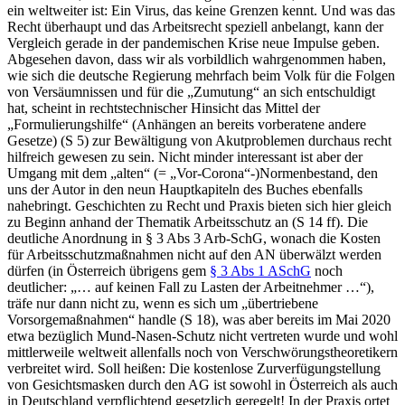
ein weltweiter ist: Ein Virus, das keine Grenzen kennt. Und was das
Recht überhaupt und das Arbeitsrecht speziell anbelangt, kann der
Vergleich gerade in der pandemischen Krise neue Impulse geben.
Abgesehen davon, dass wir als vorbildlich wahrgenommen haben,
wie sich die deutsche Regierung mehrfach beim Volk für die Folgen
von Versäumnissen und für die „Zumutung“ an sich entschuldigt
hat, scheint in rechtstechnischer Hinsicht das Mittel der
„Formulierungshilfe“ (Anhängen an bereits vorberatene andere
Gesetze) (S 5) zur Bewältigung von Akutproblemen durchaus recht
hilfreich gewesen zu sein. Nicht minder interessant ist aber der
Umgang mit dem „alten“ (= „Vor-Corona“-)Normenbestand, den
uns der Autor in den neun Hauptkapiteln des Buches ebenfalls
nahebringt. Geschichten zu Recht und Praxis bieten sich hier gleich
zu Beginn anhand der Thematik Arbeitsschutz an (S 14 ff). Die
deutliche Anordnung in § 3 Abs 3 Arb-SchG, wonach die Kosten
für Arbeitsschutzmaßnahmen nicht auf den AN überwälzt werden
dürfen (in Österreich übrigens gem
§ 3 Abs 1 ASchG
noch
deutlicher: „… auf keinen Fall zu Lasten der Arbeitnehmer …“),
träfe nur dann nicht zu, wenn es sich
um „übertriebene
Vorsorgemaßnahmen“ handle (S 18), was aber bereits im Mai 2020
etwa bezüglich Mund-Nasen-Schutz nicht vertreten wurde und wohl
mittlerweile weltweit allenfalls noch von Verschwörungstheoretikern
verbreitet wird. Soll heißen: Die kostenlose Zurverfügungstellung
von Gesichtsmasken durch den AG ist sowohl in Österreich als auch
in Deutschland verpflichtend gesetzlich geregelt! In der Praxis ortet