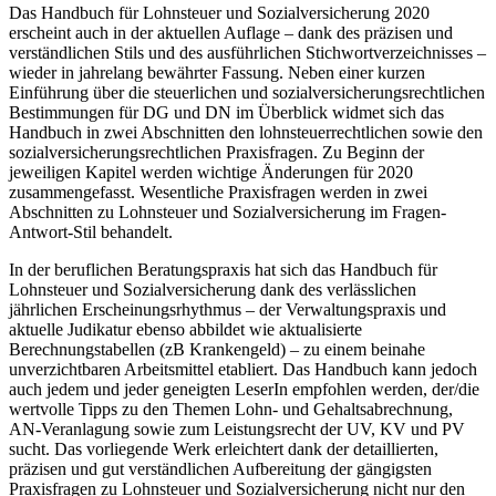
Das Handbuch für Lohnsteuer und Sozialversicherung 2020
erscheint auch in der aktuellen Auflage – dank des präzisen und
verständlichen Stils und des ausführlichen Stichwortverzeichnisses –
wieder in jahrelang bewährter Fassung. Neben einer kurzen
Einführung über die steuerlichen und sozialversicherungsrechtlichen
Bestimmungen für DG und DN im Überblick widmet sich das
Handbuch in zwei Abschnitten den lohnsteuerrechtlichen sowie den
sozialversicherungsrechtlichen Praxisfragen. Zu Beginn der
jeweiligen Kapitel werden wichtige Änderungen für 2020
zusammengefasst. Wesentliche Praxisfragen werden in zwei
Abschnitten zu Lohnsteuer und Sozialversicherung im Fragen-
Antwort-Stil behandelt.
In der beruflichen Beratungspraxis hat sich das Handbuch für
Lohnsteuer und Sozialversicherung dank des verlässlichen
jährlichen Erscheinungsrhythmus – der Verwaltungspraxis und
aktuelle Judikatur ebenso abbildet wie aktualisierte
Berechnungstabellen (zB Krankengeld) – zu einem beinahe
unverzichtbaren Arbeitsmittel etabliert. Das Handbuch kann jedoch
auch jedem und jeder geneigten LeserIn empfohlen werden, der/die
wertvolle Tipps zu den Themen Lohn- und Gehaltsabrechnung,
AN-Veranlagung sowie zum Leistungsrecht der UV, KV und PV
sucht. Das vorliegende Werk erleichtert dank der detaillierten,
präzisen und gut verständlichen Aufbereitung der gängigsten
Praxisfragen zu Lohnsteuer und Sozialversicherung nicht nur den