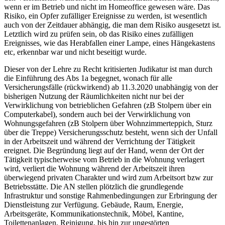
wenn er im Betrieb und nicht im Homeoffice gewesen wäre. Das
Risiko, ein Opfer zufälliger Ereignisse zu werden, ist wesentlich
auch von der Zeitdauer abhängig, die man dem Risiko ausgesetzt ist.
Letztlich wird zu prüfen sein, ob das Risiko eines zufälligen
Ereignisses, wie das Herabfallen einer Lampe, eines Hängekastens
etc, erkennbar war und nicht beseitigt wurde.
Dieser von der Lehre
zu Recht kritisierten Judikatur ist man durch
die Einführung des Abs 1a begegnet, wonach für alle
Versicherungsfälle (rückwirkend) ab 11.3.2020 unabhängig von der
bisherigen Nutzung der Räumlichkeiten nicht nur bei der
Verwirklichung von betrieblichen Gefahren (zB Stolpern über ein
Computerkabel), sondern auch bei der Verwirklichung von
Wohnungsgefahren (zB Stolpern über Wohnzimmerteppich, Sturz
über die Treppe) Versicherungsschutz besteht, wenn sich der Unfall
in der Arbeitszeit und während der Verrichtung der Tätigkeit
ereignet. Die Begründung liegt auf der Hand, wenn der Ort der
Tätigkeit typischerweise vom Betrieb in die Wohnung verlagert
wird, verliert die Wohnung während der Arbeitszeit ihren
überwiegend privaten Charakter und wird zum Arbeitsort bzw zur
Betriebsstätte. Die AN stellen plötzlich die grundlegende
Infrastruktur und sonstige Rahmenbedingungen zur Erbringung der
Dienstleistung zur Verfügung. Gebäude, Raum, Energie,
Arbeitsgeräte, Kommunikationstechnik, Möbel, Kantine,
Toilettenanlagen, Reinigung, bis hin zur ungestörten