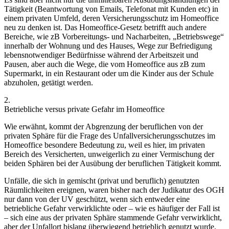
Tätigkeit (Beantwortung von Emails, Telefonat mit Kunden etc) in
einem privaten Umfeld, deren Versicherungsschutz im Homeoffice
neu zu denken ist. Das Homeoffice-Gesetz betrifft auch andere
Bereiche, wie zB Vorbereitungs- und Nacharbeiten, „Betriebswege“
innerhalb der Wohnung und des Hauses, Wege zur Befriedigung
lebensnotwendiger Bedürfnisse während der Arbeitszeit und
Pausen, aber auch die Wege, die vom Homeoffice aus zB zum
Supermarkt, in ein Restaurant oder um die Kinder aus der Schule
abzuholen, getätigt werden.
2.
Betriebliche versus private Gefahr im Homeoffice
Wie erwähnt, kommt der Abgrenzung der beruflichen von der
privaten Sphäre für die Frage des Unfallversicherungsschutzes im
Homeoffice besondere Bedeutung zu, weil es hier, im privaten
Bereich des Versicherten, unweigerlich zu einer Vermischung der
beiden Sphären bei der Ausübung der beruflichen Tätigkeit kommt.
Unfälle, die sich in gemischt (privat und beruflich) genutzten
Räumlichkeiten ereignen, waren bisher nach der Judikatur des OGH
nur dann von der UV geschützt, wenn sich entweder eine
betriebliche Gefahr verwirklichte
oder – wie es häufiger der Fall ist
– sich eine aus der privaten Sphäre stammende Gefahr verwirklicht,
aber
der Unfallort bislang überwiegend betrieblich genutzt wurde.