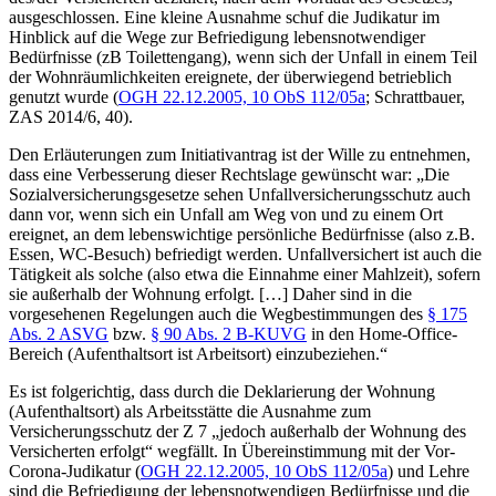
ausgeschlossen. Eine kleine Ausnahme schuf die Judikatur im
Hinblick auf die Wege zur Befriedigung lebensnotwendiger
Bedürfnisse (zB Toilettengang), wenn sich der Unfall in einem Teil
der Wohnräumlichkeiten ereignete, der überwiegend betrieblich
genutzt wurde (
OGH
22.12.2005,
10 ObS 112/05a
;
Schrattbauer
,
ZAS 2014/6, 40).
Den Erläuterungen zum Initiativantrag ist der Wille zu entnehmen,
dass eine Verbesserung dieser Rechtslage gewünscht war:
„Die
Sozialversicherungsgesetze sehen Unfallversicherungsschutz auch
dann vor, wenn sich ein Unfall am Weg von und zu einem Ort
ereignet, an dem lebenswichtige persönliche Bedürfnisse (also z.B.
Essen, WC-Besuch) befriedigt werden. Unfallversichert ist auch die
Tätigkeit als solche (also etwa die Einnahme einer Mahlzeit), sofern
sie außerhalb der Wohnung erfolgt. […] Daher sind in die
vorgesehenen Regelungen auch die Wegbestimmungen des
§ 175
Abs. 2 ASVG
bzw.
§ 90 Abs. 2 B-KUVG
in den Home-Office-
Bereich (Aufenthaltsort ist Arbeitsort) einzubeziehen.“
Es ist folgerichtig, dass durch die Deklarierung der Wohnung
(Aufenthaltsort) als Arbeitsstätte die Ausnahme zum
Versicherungsschutz der Z 7 „jedoch außerhalb der Wohnung des
Versicherten erfolgt“ wegfällt. In Übereinstimmung mit der Vor-
Corona-Judikatur (
OGH
22.12.2005,
10 ObS 112/05a
) und Lehre
sind die Befriedigung der lebensnotwendigen Bedürfnisse und die