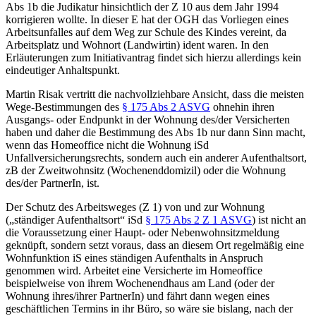
Abs 1b die Judikatur hinsichtlich der Z 10 aus dem Jahr 1994
korrigieren wollte. In dieser E hat der OGH das Vorliegen eines
Arbeitsunfalles auf dem Weg zur Schule des Kindes vereint, da
Arbeitsplatz und Wohnort (Landwirtin) ident waren.
In den
Erläuterungen zum Initiativantrag findet sich hierzu allerdings kein
eindeutiger Anhaltspunkt.
Martin Risak
vertritt die nachvollziehbare Ansicht, dass die meisten
Wege-Bestimmungen des
§ 175 Abs 2 ASVG
ohnehin ihren
Ausgangs- oder Endpunkt in der Wohnung des/der Versicherten
haben und daher die Bestimmung des Abs 1b nur dann Sinn macht,
wenn das Homeoffice nicht die Wohnung iSd
Unfallversicherungsrechts, sondern auch ein anderer Aufenthaltsort,
zB der Zweitwohnsitz
(Wochenenddomizil) oder die Wohnung
des/der PartnerIn, ist.
Der Schutz des Arbeitsweges (Z 1) von und zur Wohnung
(„ständiger Aufenthaltsort“ iSd
§ 175 Abs 2 Z 1 ASVG
) ist nicht an
die Voraussetzung einer Haupt- oder Nebenwohnsitzmeldung
geknüpft, sondern setzt voraus, dass an diesem Ort regelmäßig eine
Wohnfunktion iS eines ständigen Aufenthalts in Anspruch
genommen wird.
Arbeitet eine Versicherte im Homeoffice
beispielweise von ihrem Wochenendhaus am Land (oder der
Wohnung ihres/ihrer PartnerIn) und fährt dann wegen eines
geschäftlichen Termins in ihr Büro, so wäre sie bislang, nach der