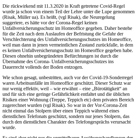
Die rückwirkend mit 11.3.2020 in Kraft getretene Covid-Regel
wurde ja schon von einem Teil der Lehre unter die Lupe genommen
(
Risak
,
Müller
ua). Es heißt, (vgl
Risak
), die Neuregelung
suggeriere, es hätte vor der Corona-Regel keinen
Unfallversicherungsschutz im Homeoffice gegeben. Daher bestehe
für die Zeit nach dem Auslaufen der Befristung die Gefahr der
Verschlechterung des Unfallversicherungsschutzes im Homeoffice,
weil man dann in jenen vermeintlichen Zustand zurückfalle, in dem
es keinen Unfallversicherungsschutz im Homeoffice gegeben habe.
Diesen ohnehin unbegründeten Befürchtungen ist durch die
Übernahme des Corona- Unfallversicherungsschutzes ins
Dauerrecht vollends der Boden entzogen.
Wie schon gesagt, unbestritten, auch vor der Covid-19-Sonderregel
waren Arbeitsunfälle im Homeoffice geschützt. Dieser Schutz war
nur wenig effektiv, weil – wie erwähnt – eine „Bürotätigkeit“ an
und für sich eine geringe Gefährlichkeit entfaltet und die üblichen
Risiken einer Wohnung (Treppe, Teppich etc) dem privaten Bereich
zugerechnet wurden (vgl
Risak
). So war in der Vor-Corona-Zeit
nicht einmal das Stolpern über einen Teppich während eines
dienstlichen Telefonats geschützt, sondern nur jenes Stolpern, das
durch den dienstlichen Charakter des Telefongesprächs verursacht
wurde.
Es sind aber nicht nur die unmittelbaren Ausübungshandlungen der