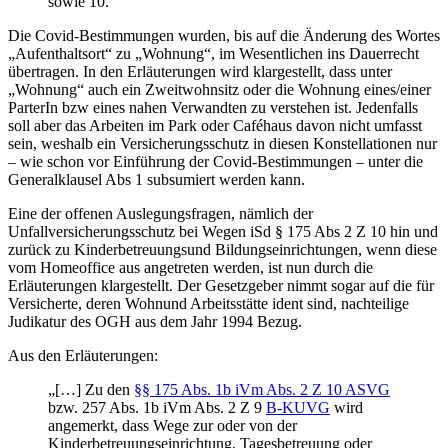
sowie 10.“
Die Covid-Bestimmungen wurden, bis auf die Änderung des Wortes
„Aufenthaltsort“ zu „Wohnung“, im Wesentlichen ins Dauerrecht
übertragen. In den Erläuterungen wird klargestellt, dass unter
„Wohnung“ auch ein Zweitwohnsitz oder die Wohnung eines/einer
ParterIn bzw eines nahen Verwandten zu verstehen ist. Jedenfalls
soll aber das Arbeiten im Park oder Caféhaus davon nicht umfasst
sein, weshalb ein Versicherungsschutz in diesen Konstellationen nur
– wie schon vor Einführung der Covid-Bestimmungen – unter die
Generalklausel Abs 1 subsumiert werden kann.
Eine der offenen Auslegungsfragen, nämlich der
Unfallversicherungsschutz bei Wegen iSd § 175 Abs 2 Z 10 hin und
zurück zu Kinderbetreuungsund Bildungseinrichtungen, wenn diese
vom Homeoffice aus angetreten werden, ist nun durch die
Erläuterungen klargestellt. Der Gesetzgeber nimmt sogar auf die für
Versicherte, deren Wohnund Arbeitsstätte ident sind, nachteilige
Judikatur des OGH aus dem Jahr 1994 Bezug.
Aus den Erläuterungen:
„[…] Zu den
§§ 175 Abs. 1b iVm Abs. 2 Z 10 ASVG
bzw. 257 Abs. 1b iVm Abs. 2 Z 9
B-KUVG
wird
angemerkt, dass Wege zur oder von der
Kinderbetreuungseinrichtung, Tagesbetreuung oder