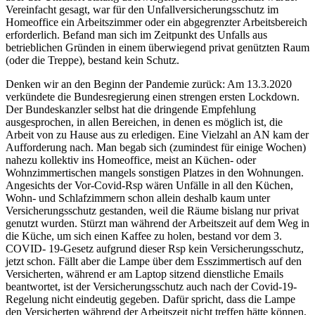
Vereinfacht gesagt, war für den Unfallversicherungsschutz im
Homeoffice ein Arbeitszimmer oder ein abgegrenzter Arbeitsbereich
erforderlich. Befand man sich im Zeitpunkt des Unfalls aus
betrieblichen Gründen in einem überwiegend privat genützten Raum
(oder die Treppe), bestand kein Schutz.
Denken wir an den Beginn der Pandemie zurück: Am 13.3.2020
verkündete die Bundesregierung einen strengen ersten Lockdown.
Der Bundeskanzler selbst hat die dringende Empfehlung
ausgesprochen, in allen Bereichen, in denen es möglich ist, die
Arbeit von zu Hause aus zu erledigen. Eine Vielzahl an AN kam der
Aufforderung nach. Man begab sich (zumindest für einige Wochen)
nahezu kollektiv ins Homeoffice, meist an Küchen- oder
Wohnzimmertischen mangels sonstigen Platzes in den Wohnungen.
Angesichts der Vor-Covid-Rsp wären Unfälle in all den Küchen,
Wohn- und Schlafzimmern schon allein deshalb kaum unter
Versicherungsschutz gestanden, weil die Räume bislang nur privat
genutzt wurden. Stürzt man während der Arbeitszeit auf dem Weg in
die Küche, um sich einen Kaffee zu holen, bestand vor dem 3.
COVID- 19-Gesetz aufgrund dieser Rsp kein
Versicherungsschutz,
jetzt schon. Fällt aber die Lampe über dem Esszimmertisch auf den
Versicherten, während er am Laptop sitzend dienstliche Emails
beantwortet, ist der Versicherungsschutz auch nach der Covid-19-
Regelung nicht eindeutig gegeben. Dafür spricht, dass die Lampe
den Versicherten während der Arbeitszeit nicht treffen hätte können,