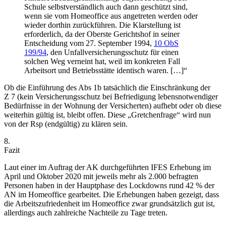
Schule selbstverständlich auch dann geschützt sind,
wenn sie vom Homeoffice aus angetreten werden oder
wieder dorthin zurückführen. Die Klarstellung ist
erforderlich, da der Oberste Gerichtshof in seiner
Entscheidung vom 27. September 1994,
10 ObS
199/94
, den Unfallversicherungsschutz für einen
solchen Weg verneint hat, weil im konkreten Fall
Arbeitsort und Betriebsstätte identisch waren. […]“
Ob die Einführung des Abs 1b tatsächlich die Einschränkung der
Z 7 (kein Versicherungsschutz bei Befriedigung lebensnotwendiger
Bedürfnisse in der Wohnung der Versicherten) aufhebt oder ob diese
weiterhin gültig ist, bleibt offen. Diese „Gretchenfrage“ wird nun
von der Rsp (endgültig) zu klären sein.
8.
Fazit
Laut einer im Auftrag der AK durchgeführten IFES Erhebung im
April und Oktober 2020 mit jeweils mehr als 2.000 befragten
Personen haben in der Hauptphase des Lockdowns rund 42 % der
AN im Homeoffice gearbeitet. Die Erhebungen haben gezeigt, dass
die Arbeitszufriedenheit im Homeoffice zwar grundsätzlich gut ist,
allerdings auch zahlreiche Nachteile zu Tage treten.