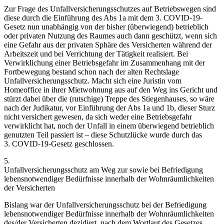
Zur Frage des Unfallversicherungsschutzes auf Betriebswegen sind
diese durch die Einführung des Abs 1a mit dem 3. COVID-19-
Gesetz nun unabhängig von der bisher (überwiegend) betrieblich
oder privaten Nutzung des Raumes auch dann geschützt, wenn sich
eine Gefahr aus der privaten Sphäre des Versicherten während der
Arbeitszeit und bei Verrichtung der Tätigkeit realisiert.
Bei
Verwirklichung einer Betriebsgefahr im Zusammenhang mit der
Fortbewegung bestand schon nach der alten Rechtslage
Unfallversicherungsschutz. Macht sich eine Juristin vom
Homeoffice in ihrer Mietwohnung aus auf den Weg ins Gericht und
stürzt dabei über die (rutschige) Treppe des Stiegenhauses, so wäre
nach der Judikatur, vor Einführung der Abs 1a und 1b, dieser Sturz
nicht versichert gewesen, da sich weder eine Betriebsgefahr
verwirklicht hat, noch der Unfall in einem überwiegend betrieblich
genutzten Teil passiert ist – diese Schutzlücke wurde durch das
3. COVID-19-Gesetz geschlossen.
5.
Unfallversicherungsschutz am Weg zur sowie bei Befriedigung
lebensnotwendiger Bedürfnisse innerhalb der Wohnräumlichkeiten
der Versicherten
Bislang war der Unfallversicherungsschutz bei der Befriedigung
lebensnotwendiger Bedürfnisse innerhalb der Wohnräumlichkeiten
des/der Versicherten dezidiert, nach dem Wortlaut des Gesetzes,