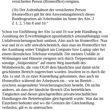
versicherten Person (Homeoffice) ereignen.
(1b) Der Aufenthaltsort der versicherten Person
(Homeoffice) gilt für den Anwendungsbereich dieses
Bundesgesetzes als Arbeitsstätte im Sinne des Abs. 2
Z 1, 2, 5 bis 8 und 10.“
Schon vor Einführung der Abs 1a und 1b war jede Handlung in
Ausübung der Erwerbstätigkeit (grundsätzlich ortsunabhängig) vom
Unfallversicherungsschutz umfasst. Also auch im Homeoffice. Nun
war und ist es sehr unwahrscheinlich, dass man im Homeoffice bei
der Ausübung seiner Tätigkeit am Computer bzw Laptop oder bei
einem dienstlichen Telefonat verunfallt. Die meisten Unfälle in
Wohnungen und Häusern ereignen sich durch Treppenstürze und
sonstige „Stolperstürze“ auf einem Weg innerhalb des
Wohnbereichs, die vom OGH dem häuslichen und damit nicht
geschützten Bereich zugerechnet wurden. Insofern ist es durch die
Abs 1a und 1b zu einer Klarstellung gekommen, dass auch im
Homeoffice während der Arbeitszeit ein – wie im Betrieb –
synchron ausgestalteter Versicherungsschutz besteht. Dh nichts
anderes, als dass der häusliche Bereich iZm betrieblichen
Tätigkeiten und diesen gleichgestellten privatwirtschaftlichen
Handlungen der Betriebssphäre gleichgestellt wurde. Was das im
Einzelnen bedeutet und wo die Grenzen der Gleichstellung
verlaufen, gilt es zu untersuchen.