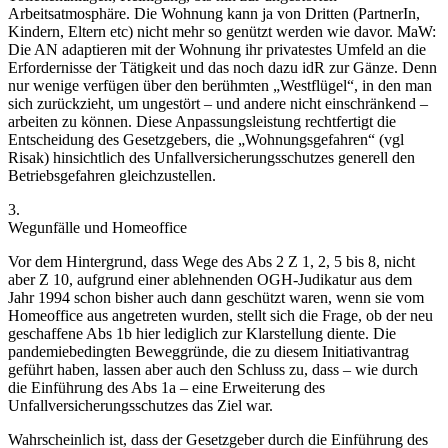
Arbeitsatmosphäre. Die Wohnung kann ja von Dritten (PartnerIn,
Kindern, Eltern etc) nicht mehr so genützt werden wie davor. MaW:
Die AN adaptieren mit der Wohnung ihr privatestes Umfeld an die
Erfordernisse der Tätigkeit und das noch dazu idR zur Gänze. Denn
nur wenige verfügen über den berühmten „Westflügel“, in den man
sich zurückzieht, um ungestört – und andere nicht einschränkend –
arbeiten zu können. Diese Anpassungsleistung rechtfertigt die
Entscheidung des Gesetzgebers, die „Wohnungsgefahren“ (vgl
Risak
) hinsichtlich des Unfallversicherungsschutzes generell den
Betriebsgefahren gleichzustellen.
3.
Wegunfälle und Homeoffice
Vor dem Hintergrund, dass Wege des Abs 2 Z 1, 2, 5 bis 8, nicht
aber Z 10, aufgrund einer ablehnenden OGH-Judikatur aus dem
Jahr 1994 schon bisher auch dann geschützt waren, wenn sie vom
Homeoffice aus angetreten wurden, stellt sich die Frage, ob der neu
geschaffene Abs 1b hier lediglich zur Klarstellung diente. Die
pandemiebedingten Beweggründe, die zu diesem Initiativantrag
geführt haben, lassen aber auch den Schluss zu, dass – wie durch
die Einführung des Abs 1a – eine Erweiterung des
Unfallversicherungsschutzes das Ziel war.
Wahrscheinlich ist, dass der Gesetzgeber durch die Einführung des