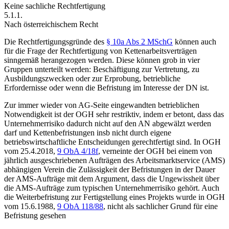
Keine sachliche Rechtfertigung
5.1.1.
Nach österreichischem Recht
Die Rechtfertigungsgründe des
§ 10a Abs 2 MSchG
können auch
für die Frage der Rechtfertigung von Kettenarbeitsverträgen
sinngemäß herangezogen werden. Diese können grob in vier
Gruppen unterteilt werden: Beschäftigung zur Vertretung, zu
Ausbildungszwecken oder zur Erprobung, betriebliche
Erfordernisse
oder wenn die Befristung im Interesse der DN ist.
Zur immer wieder von AG-Seite eingewandten betrieblichen
Notwendigkeit ist der OGH sehr restriktiv, indem er betont, dass das
Unternehmerrisiko dadurch nicht auf den AN abgewälzt werden
darf und Kettenbefristungen insb nicht durch eigene
betriebswirtschaftliche Entscheidungen gerechtfertigt sind. In
OGH
vom 25.4.2018,
9 ObA 4/18f
, verneinte der OGH bei einem von
jährlich ausgeschriebenen Aufträgen des Arbeitsmarktservice (AMS)
abhängigen Verein die Zulässigkeit der Befristungen in der Dauer
der AMS-Aufträge mit dem Argument, dass die Ungewissheit über
die AMS-Aufträge zum typischen Unternehmerrisiko gehört.
Auch
die Weiterbefristung zur Fertigstellung eines Projekts wurde in
OGH
vom 15.6.1988,
9 ObA 118/88
, nicht als sachlicher Grund für eine
Befristung gesehen