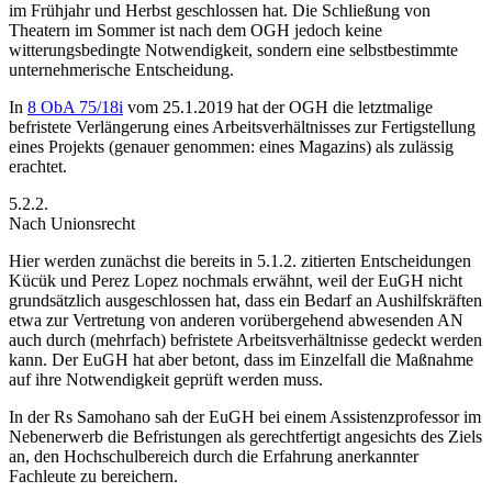
im Frühjahr und Herbst geschlossen hat.
Die Schließung von
Theatern im Sommer
ist nach dem OGH jedoch keine
witterungsbedingte Notwendigkeit, sondern eine selbstbestimmte
unternehmerische Entscheidung.
In
8 ObA 75/18i
vom 25.1.2019
hat der OGH die letztmalige
befristete Verlängerung eines Arbeitsverhältnisses zur Fertigstellung
eines Projekts (genauer genommen: eines Magazins) als zulässig
erachtet.
5.2.2.
Nach Unionsrecht
Hier werden zunächst die bereits in 5.1.2. zitierten Entscheidungen
Kücük
und Perez Lopez
nochmals erwähnt, weil der EuGH nicht
grundsätzlich ausgeschlossen hat, dass ein Bedarf an Aushilfskräften
etwa zur Vertretung von anderen vorübergehend abwesenden AN
auch durch (mehrfach) befristete Arbeitsverhältnisse gedeckt werden
kann. Der EuGH hat aber betont, dass im Einzelfall die Maßnahme
auf ihre Notwendigkeit geprüft werden muss.
In der Rs
Samohano
sah der EuGH bei einem Assistenzprofessor im
Nebenerwerb die Befristungen als gerechtfertigt angesichts des Ziels
an, den Hochschulbereich durch die Erfahrung anerkannter
Fachleute zu bereichern.