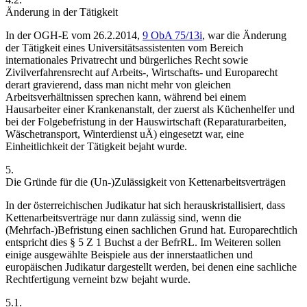
Änderung in der Tätigkeit
In der
OGH
-E vom 26.2.2014,
9 ObA 75/13i
, war die Änderung
der Tätigkeit eines Universitätsassistenten vom Bereich
internationales Privatrecht und bürgerliches Recht sowie
Zivilverfahrensrecht auf Arbeits-, Wirtschafts- und Europarecht
derart gravierend, dass man nicht mehr von gleichen
Arbeitsverhältnissen sprechen kann, während bei einem
Hausarbeiter einer Krankenanstalt,
der zuerst als Küchenhelfer und
bei der Folgebefristung in der Hauswirtschaft (Reparaturarbeiten,
Wäschetransport, Winterdienst uÄ) eingesetzt war, eine
Einheitlichkeit der Tätigkeit bejaht wurde.
5.
Die Gründe für die (Un-)Zulässigkeit von Kettenarbeitsverträgen
In der österreichischen Judikatur hat sich herauskristallisiert, dass
Kettenarbeitsverträge nur dann zulässig sind, wenn die
(Mehrfach-)Befristung einen sachlichen Grund hat. Europarechtlich
entspricht dies § 5 Z 1 Buchst a der BefrRL. Im Weiteren sollen
einige ausgewählte Beispiele aus der innerstaatlichen und
europäischen Judikatur dargestellt werden, bei denen eine sachliche
Rechtfertigung verneint bzw bejaht wurde.
5.1.