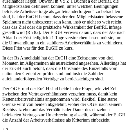
auseinander liegen. Obwohl in § 5 Z 1 Buchst a der BefrRL die
Mitgliedstaaten definieren können, unter welchen Bedingungen
befristete Arbeitsverträge als „aufeinanderfolgend“ zu betrachten
sind, hat der EuGH betont, dass der den Mitgliedstaaten belassene
Spielraum nicht unbegrenzt sein kann, insb er nicht so weit reicht,
dass das Ziel oder die praktische Wirksamkeit der BefrRL infrage
gestellt wird (Rn 82). Der EuGH verwies darauf, dass der AG nach
Ablauf der Frist lediglich 21 Tage verstreichen lassen müsste, um
die Umwandlung in ein stabileres Arbeitsverhältnis zu verhindern.
Diese Frist war für den EuGH zu kurz.
In der Rs
Angelidaki
hat der EuGH eine Zeitspanne von drei
Monaten im Allgemeinen als ausreichend angesehen.
Allerdings hat
der EuGH auch betont, dass die Umstände des Einzelfalls vom
nationalen Gericht zu prüfen sind
und insb die Zahl der
aufeinanderfolgenden Verträge zu berücksichtigen sind.
Der OGH und der EuGH sind beide in der Frage, wie viel Zeit
zwischen den Vertragsverhältnissen vergehen muss, damit kein
Kettenarbeitsverhältnis angenommen wird, flexibel. Eine starre
Grenze wird von beiden abgelehnt, wobei der OGH nach seinem
Rechtssatz eher auf das Verhältnis der Dauer des einzelnen
befristeten Vertrags zur Unterbrechung abstellt, während der EuGH
die Anzahl der Arbeitsverhältnisse als Kriterium einbezieht.
4.2.