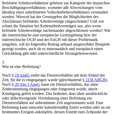
Befristete Arbeitsverhältnisse gehören zur Kategorie der atypischen
Beschäftigungsverhältnisse, worunter alle Abweichungen vom
Idealtyp eines unbefristeten Vollzeitarbeitsverhältnisses verstanden
werden. Wieweit hat der Gesetzgeber die Möglichkeiten des
Abschlusses befristeter Arbeitsverträge eingeschränkt? Und wie
schaut die Situation bei Kettenarbeitsverträgen aus, also wenn
befristete Arbeitsverträge nacheinander abgeschlossen werden? Wie
die österreichische und europäische Gesetzgebung bzw der
österreichische OGH und der EuGH mit dieser Problematik
umgehen, soll im folgenden Beitrag anhand ausgewählter Beispiele
gezeigt werden, auch ob es innerstaatlich und europäisch einen
Gleichklang gibt oder unterschiedliche Herangehensweisen.
1.
Was ist eine Befristung?
Nach
§ 19 AngG
endet das Dienstverhältnis mit dem Ablauf der
Zeit, für die es eingegangen wurde (gleichlautend
§ 1158 ABGB
).
Nach
§ 20 Abs 1 AngG
kann ein Dienstverhältnis, das ohne
Zeitbestimmung eingegangen oder fortgesetzt wurde, durch
Kündigung gelöst werden. Das bedeutet, dass ohne ausdrückliche
oder stillschweigende Vereinbarung einer Befristung ein
Dienstverhältnis auf unbestimmte Zeit angenommen wird. Eine
Befristung kann entweder kalendermäßig fixiert werden oder an ein
bestimmtes Ereignis anknüpfen, dessen Eintritt zum Zeitpunkt der