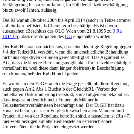
Verlängerung bis zu zehn Jahren, im Fall der Teilzeitbeschäftigung
bis zu zwölf Jahren, zulässig.
Die Kl war ab Oktober 2004 bis April 2014 (auch) in Teilzeit immer
auf ein Jahr befristet als Chemikerin beschäftigt. Es ist davon
auszugehen (Beschluss des
OLG Wien
vom 21.8.1995 zu
9 Ra
101/16p
), dass die Vorgaben des
UG
eingehalten wurden.
Der EuGH sprach zunächst aus, dass eine derartige Regelung gegen
§ 4 der TeilzeitRL
verstößt, wenn die unterschiedliche Behandlung
nicht aus objektiven Gründen gerechtfertigt ist. Das Argument
es
AG, dass die längere Befristungsmöglichkeit für Teilzeitbeschäftigte
vorteilhaft ist, weil diese dann länger (befristet) in Beschäftigung
sein können, ließ der EuGH nicht gelten.
Es wurde an den EuGH auch die Frage gestellt, ob diese Regelung
auch gegen Art 2 Abs 1 Buchst b der GleichbRL
(Verbot der
mittelbaren Diskriminierung) verstößt, zumal allgemein bekannt ist,
dass insgesamt deutlich mehr Frauen als Männer in
Teilzeitarbeitsverhältnissen beschäftigt sind. Der EuGH hat dazu
zunächst betont, dass ein Vergleich zwischen allen Männern und
Frauen, die von der Regelung betroffen sind, anzustellen ist (Rn 47),
hier wohl bezogen auf alle Bedienstete an österreichischen
Universitäten, die in Projekten eingesetzt werden.