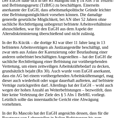
Der EuGH hatte sich in der Rs
Mangold
mit § 14 Abs 3 dt Teilzeit-
und Befristungsgesetz (TzBfG) zu beschäftigen. Einerseits
anerkannte der EuGH, dass arbeitsmarkpolitische Gründe leichter
eine Befristungsmöglichkeit vorsehen können. Die damalige
generelle gesetzliche Möglichkeit, bei AN über 52 Jahren ohne
sachliche Rechtfertigung unbegrenzt befristete Arbeitsverhältnisse
abzuschließen, war für den EuGH aus dem Aspekt der
Altersdiskriminierung überschießend und nicht zulässig.
In der Rs
Kücük
– die dortige Kl war über 11 Jahre lang in 13
befristeten Arbeitsverträgen als Justizangestellte beschäftigt, und
zwar stets aus Anlass der Karenzierung oder Beurlaubung einer
anderen unbefristet beschäftigten Angestellten – hat der EuGH die
sachliche Rechtfertigung einer Befristung zur vorübergehenden
Vertretung, um einen zeitweiligen Arbeitskräftebedarf zu decken,
grundsätzlich bejaht (Rn 30). Auch wurde vom EuGH anerkannt,
dass ein AG bei einem vorübergehenden Arbeitskräftemangel, mag
dieser auch wiederholt oder sogar dauerhaft auftreten, auf befristete
Verträge zurückgreifen darf.
Allerdings hat der EuGH – wohl auch
wegen der hohen Anzahl an Weiterbefristungen – bezweifelt, dass
hier keine Verletzung der Ziele des § 5 Abs 1 BefrRL vorliegt.
Letztlich sollte das innerstaatliche Gericht eine Abwägung
vornehmen.
In der Rs
Mascolo
hat der EuGH angesichts dessen, dass für die
Besetzung von Lehrerstellen in Italien Befristungen bis zum