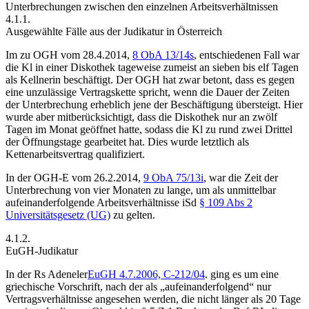
Unterbrechungen zwischen den einzelnen Arbeitsverhältnissen
4.1.1.
Ausgewählte Fälle aus der Judikatur in Österreich
Im zu
OGH
vom 28.4.2014,
8 ObA 13/14s
, entschiedenen Fall war
die Kl in einer Diskothek tageweise zumeist an sieben bis elf Tagen
als Kellnerin beschäftigt. Der OGH hat zwar betont, dass es gegen
eine unzulässige Vertragskette spricht, wenn die Dauer der Zeiten
der Unterbrechung erheblich jene der Beschäftigung übersteigt. Hier
wurde aber mitberücksichtigt, dass die Diskothek nur an zwölf
Tagen im Monat geöffnet hatte, sodass die Kl zu rund zwei Drittel
der Öffnungstage gearbeitet hat. Dies wurde letztlich als
Kettenarbeitsvertrag qualifiziert.
In der
OGH
-E vom 26.2.2014,
9 ObA 75/13i
, war die Zeit der
Unterbrechung von vier Monaten zu lange, um als unmittelbar
aufeinanderfolgende Arbeitsverhältnisse iSd
§ 109 Abs 2
Universitätsgesetz (UG)
zu gelten.
4.1.2.
EuGH-Judikatur
In der Rs Adeneler
EuGH
4.7.2006,
C-212/04
. ging es um eine
griechische Vorschrift, nach der als „aufeinanderfolgend“ nur
Vertragsverhältnisse angesehen werden, die nicht länger als 20 Tage