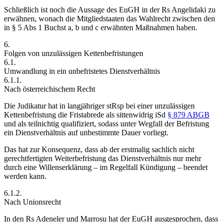
Schließlich ist noch die Aussage des EuGH in der Rs
Angelidaki
zu
erwähnen, wonach die Mitgliedstaaten das Wahlrecht zwischen den
in § 5 Abs 1 Buchst a, b und c erwähnten Maßnahmen haben.
6.
Folgen von unzulässigen Kettenbefristungen
6.1.
Umwandlung in ein unbefristetes Dienstverhältnis
6.1.1.
Nach österreichischem Recht
Die Judikatur hat in langjähriger stRsp bei einer unzulässigen
Kettenbefristung die Fristabrede als sittenwidrig iSd
§ 879 ABGB
und als teilnichtig qualifiziert, sodass unter Wegfall der Befristung
ein Dienstverhältnis auf unbestimmte Dauer vorliegt.
Das hat zur Konsequenz, dass ab der erstmalig sachlich nicht
gerechtfertigten Weiterbefristung
das Dienstverhältnis nur mehr
durch eine Willenserklärung – im Regelfall Kündigung – beendet
werden kann.
6.1.2.
Nach Unionsrecht
In den Rs
Adeneler
und Marrosu
hat der EuGH ausgesprochen, dass