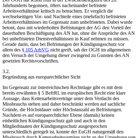
Jahrhunderts begonnen, öfters
nacheinander befristete
Arbeitsverhältnisse kritisch zu betrachten.
Er verglich die
wechselseitigen Vor- und Nachteile eines (mehrfach) befristeten
Arbeitsverhältnisses im Gegensatz zum unbefristeten. Dabei wurde
betont, dass mit wiederholten Befristungen der AG den Vorteil der
dauerhaften Beschäftigung des AN hat, ohne die Ansprüche des AN
bei unbefristeten Dienstverhältnissen in Kauf nehmen zu müssen.
Gerade darin, dass bei Befristungen der Kündigungsschutz vor
allem des
§ 105 ArbVG
nicht greift, sah der OGH im allgemeinen
den Versuch der Umgehung dieser zwingend zu Gunsten des AN
gesetzten Rechtsvorschriften.
3.2.
Begründung aus europarechtlicher Sicht
Im Gegensatz zur österreichischen Rechtslage gibt es mit dem
bereits erwähnten § 5 BefrRL im europäischen Recht eine klare
Aussage, dass Kettenarbeitsverträge unter dem Verdacht des
Missbrauchs stehen und daher beschränkt werden auf sachliche
Gründe, die Höchstdauer oder Höchstanzahl an Befristungen.
Nachdem es auf europarechtlicher Ebene (damals) keinen
einheitlichen Kündigungsschutz gab und auch in den
Mitgliedstaaten der Kündigungsschutz ausgesprochen
unterschiedlich geregelt ist, konnte der EuGH naturgemäß den
Missbrauch durch Kettenarbeitsverträge nicht an der Umgehung von