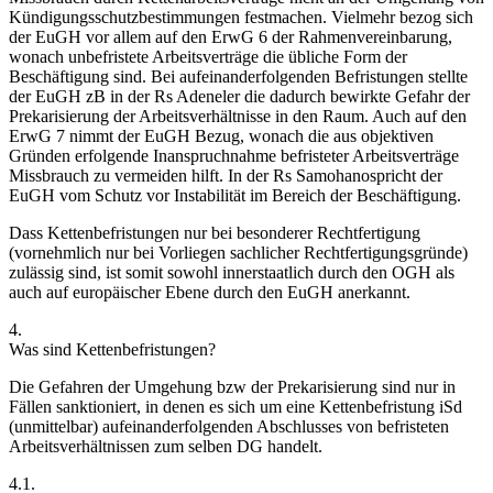
Kündigungsschutzbestimmungen festmachen. Vielmehr bezog sich
der EuGH vor allem auf den ErwG 6 der Rahmenvereinbarung,
wonach unbefristete Arbeitsverträge die übliche Form der
Beschäftigung sind. Bei aufeinanderfolgenden Befristungen stellte
der EuGH zB in der Rs
Adeneler
die dadurch bewirkte Gefahr der
Prekarisierung der Arbeitsverhältnisse in den Raum. Auch auf den
ErwG 7 nimmt der EuGH Bezug, wonach die aus objektiven
Gründen erfolgende Inanspruchnahme befristeter Arbeitsverträge
Missbrauch zu vermeiden hilft. In der Rs
Samohano
spricht der
EuGH vom Schutz vor Instabilität im Bereich der Beschäftigung.
Dass Kettenbefristungen nur bei besonderer Rechtfertigung
(vornehmlich nur bei Vorliegen sachlicher Rechtfertigungsgründe)
zulässig sind, ist somit sowohl innerstaatlich durch den OGH als
auch auf europäischer Ebene durch den EuGH anerkannt.
4.
Was sind Kettenbefristungen?
Die Gefahren der Umgehung bzw der Prekarisierung sind nur in
Fällen sanktioniert, in denen es sich um eine Kettenbefristung iSd
(unmittelbar) aufeinanderfolgenden Abschlusses von befristeten
Arbeitsverhältnissen zum selben DG handelt.
4.1.