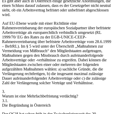
Es gibt aber auch in Österreich einige gesetzliche Anordnungen, die
einen Schluss darauf zulassen, dass es der Gesetzgeber nicht neutral
sieht, ob ein Arbeitsvertrag befristet oder unbefristet abgeschlossen
wird.
Auf EU-Ebene wurde mit einer Richtlinie eine
Rahmenvereinbarung der europäischen Sozialpartner über befristete
Arbeitsverträge als europarechtlich verbindlich umgesetzt (RL
1999/70/ EG des Rates zu der EGB-UNICE-CEEP-
Rahmenvereinbarung über befristete Arbeitsverträge vom 28.6.1999
– BefrRL). Im § 5 wird unter der Überschrift „Maßnahmen zur
Vermeidung von Mißbrauch“ den Mitgliedstaaten aufgetragen,
Maßnahmen gegen den Missbrauch durch aufeinanderfolgende
Arbeitsverträge oder -verhältnisse zu ergreifen. Dabei können die
Mitgliedstaaten zwischen einer oder mehreren der folgenden
aufgezählten Maßnahmen wählen: a) sachliche Gründe, die die
Verlängerung rechtfertigen, b) die insgesamt maximal zulässige
Dauer aufeinanderfolgender Arbeitsverträge oder c) die zulässige
Zahl der Verlängerung solcher Verträge und Verhältnisse.
3.
Warum ist eine Mehrfachbefristung verdächtig?
3.1.
Die Begründung in Österreich
Der OGH hat schon früh in der Zwischenkriegszeit des 20.