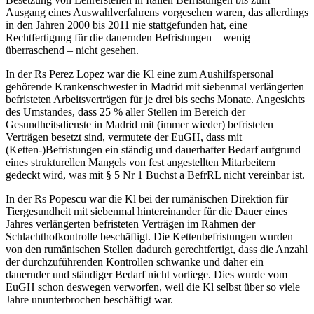
Ausgang eines Auswahlverfahrens vorgesehen waren, das allerdings
in den Jahren 2000 bis 2011 nie stattgefunden hat, eine
Rechtfertigung für die dauernden Befristungen – wenig
überraschend – nicht gesehen.
In der Rs
Perez Lopez
war die Kl eine zum Aushilfspersonal
gehörende Krankenschwester in Madrid mit siebenmal verlängerten
befristeten Arbeitsverträgen für je drei bis sechs Monate. Angesichts
des Umstandes, dass 25 % aller Stellen im Bereich der
Gesundheitsdienste in Madrid mit (immer wieder) befristeten
Verträgen besetzt sind, vermutete der EuGH, dass mit
(Ketten-)Befristungen ein ständig und dauerhafter Bedarf aufgrund
eines strukturellen Mangels von fest angestellten Mitarbeitern
gedeckt wird, was mit § 5 Nr 1 Buchst a BefrRL nicht vereinbar ist.
In der Rs
Popescu
war die Kl bei der rumänischen Direktion für
Tiergesundheit mit siebenmal hintereinander für die Dauer eines
Jahres verlängerten befristeten Verträgen im Rahmen der
Schlachthofkontrolle beschäftigt. Die Kettenbefristungen wurden
von den rumänischen Stellen dadurch gerechtfertigt, dass die Anzahl
der durchzuführenden Kontrollen schwanke und daher ein
dauernder und ständiger Bedarf nicht vorliege. Dies wurde vom
EuGH schon deswegen verworfen, weil die Kl selbst über so viele
Jahre ununterbrochen beschäftigt war.