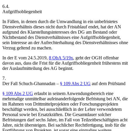
6.4.
Aufgriffsobliegenheit
In Fällen, in denen durch die Umwandlung in ein unbefristetes
Dienstverhältnis dieses nicht durch Fristablauf endet, hat der AN
aufgrund des Klarstellungsinteresses des DG am Bestand oder
Nichtbestand des Dienstverhältnisses eine Aufgriffsobliegenheit,
sein Interesse an der Aufrechterhaltung des Dienstverhältnisses ohne
Verzug geltend zu machen.
In der
E vom 24.5.2019,
8 ObA 5/19x
, geht der OGH offenbar
davon aus, dass die Frist für die Aufgriffsobliegenheit frühestens mit
der Auslaufmitteilung des AG beginnt.
7.
Der Fall
Schuch-Ghannadan
–
§ 109 Abs 2 UG
auf dem Prüfstand
§ 109 Abs 2 UG
erlaubt in seinem Anwendungsbereich
eine
mehrmalige unmittelbar aufeinanderfolgende Befristung bei AN, die
im Rahmen von Drittmittelprojekten oder Forschungsprojekten
beschäftigt werden, bei ausschließlich in der Lehre verwendetem
Personal sowie bei Ersatzkräften. Die Gesamtdauer solcher
Befristungen darf sechs Jahre, im Fall von Teilzeitbeschäftigten acht
Jahre, nicht übersteigen. Bei sachlicher Rechtfertigung, insb für die
Fortführung von Projekten, ist sogar eine einmalige weitere