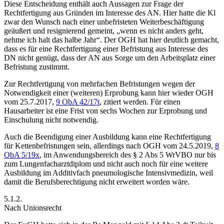
Diese Entscheidung enthält auch Aussagen zur Frage der
Rechtfertigung aus Gründen im Interesse des AN. Hier hatte die Kl
zwar den Wunsch nach einer unbefristeten Weiterbeschäftigung
geäußert und resignierend gemeint, „wenn es nicht anders geht,
nehme ich halt das halbe Jahr“. Der OGH hat hier deutlich gemacht,
dass es für eine Rechtfertigung einer Befristung aus Interesse des
DN nicht genügt, dass der AN aus Sorge um den Arbeitsplatz einer
Befristung zustimmt.
Zur Rechtfertigung von mehrfachen Befristungen wegen der
Notwendigkeit einer (weiteren) Erprobung kann hier wieder
OGH
vom 25.7.2017,
9 ObA 42/17t
, zitiert werden. Für einen
Hausarbeiter ist eine Frist von sechs Wochen zur Erprobung und
Einschulung nicht notwendig.
Auch die Beendigung einer Ausbildung kann eine Rechtfertigung
für Kettenbefristungen sein, allerdings nach
OGH
vom 24.5.2019,
8
ObA 5/19x
, im Anwendungsbereich des § 2 Abs 5 WrVBO nur bis
zum Lungenfacharztdiplom und nicht auch noch für eine weitere
Ausbildung im Additivfach pneumologische Intensivmedizin, weil
damit die Berufsberechtigung nicht erweitert worden wäre.
5.1.2.
Nach Unionsrecht