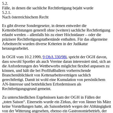
5.2.
Fälle, in denen die sachliche Rechtfertigung bejaht wurde
5.2.1.
Nach österreichischem Recht
Es gibt diverse Sondergesetze, in denen entweder die
Kettenbefristungen generell ohne (weitere) sachliche Rechtfertigung
erlaubt werden
– allenfalls bis zu einer Höchstdauer
– oder die
präzisere Rechtfertigungstatbestände enthalten.
Für das allgemeine
Arbeitsrecht wurden diverse Kriterien in der Judikatur
herausgearbeitet.
In
OGH
vom 10.2.1999,
9 ObA 330/98i
, spricht der OGH davon,
dass sowohl Sportler als auch Vereine daran interessiert sind, sich an
die Anforderungen des Wettbewerbs möglichst flexibel anpassen zu
können, und hält die bei Profifußballern vorherrschende
Branchenüblichkeit von Kettenarbeitsverträgen sachlich
gerechtfertigt. Damit ist wohl eine Kumulation von persönlichem
AN-Interesse und betrieblichen Erfordernissen als
Rechtfertigungsgrund gemeint.
Zu unterschiedlichen Ergebnissen kam der OGH in Fällen der
„toten Saison“. Einerseits wurde ein Zirkus, der von Jänner bis März
keine Vorstellungen hatte, als Saisonbetrieb wegen der Abhängigkeit
von der Witterung angesehen,
ebenso ein Gastronomiebetrieb, der