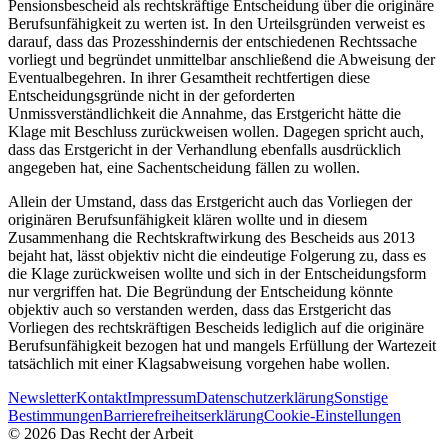
Pensionsbescheid als rechtskräftige Entscheidung über die originäre
Berufsunfähigkeit zu werten ist. In den Urteilsgründen verweist es
darauf, dass das Prozesshindernis der entschiedenen Rechtssache
vorliegt und begründet unmittelbar anschließend die Abweisung der
Eventualbegehren. In ihrer Gesamtheit rechtfertigen diese
Entscheidungsgründe nicht in der geforderten
Unmissverständlichkeit die Annahme, das Erstgericht hätte die
Klage mit Beschluss zurückweisen wollen. Dagegen spricht auch,
dass das Erstgericht in der Verhandlung ebenfalls ausdrücklich
angegeben hat, eine Sachentscheidung fällen zu wollen.
Allein der Umstand, dass das Erstgericht auch das Vorliegen der
originären Berufsunfähigkeit klären wollte und in diesem
Zusammenhang die Rechtskraftwirkung des Bescheids aus 2013
bejaht hat, lässt objektiv nicht die eindeutige Folgerung zu, dass es
die Klage zurückweisen wollte und sich in der Entscheidungsform
nur vergriffen hat. Die Begründung der Entscheidung könnte
objektiv auch so verstanden werden, dass das Erstgericht das
Vorliegen des rechtskräftigen Bescheids lediglich auf die originäre
Berufsunfähigkeit bezogen hat und mangels Erfüllung der Wartezeit
tatsächlich mit einer Klagsabweisung vorgehen habe wollen.
Newsletter
Kontakt
Impressum
Datenschutzerklärung
Sonstige
Bestimmungen
Barrierefreiheitserklärung
Cookie-Einstellungen
©
2026
Das Recht der Arbeit