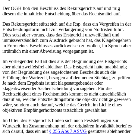
Der OGH hob den Beschluss des Rekursgerichts auf und trug
diesem die inhaltliche Entscheidung über das Rechtsmittel auf.
Das Rekursgericht stützt sich auf die Rsp, dass ein Vergreifen in der
Entscheidungsform nicht zur Verlängerung von Notfristen führt.
Dies setzt aber voraus, dass das Erstgericht unzweifelhaft und
unmissverständlich zum Ausdruck gebracht hat, das Klagebegehren
in Form eines Beschlusses zurückweisen zu wollen, im Spruch aber
irrtümlich mit einer Abweisung vorgegangen ist.
Im vorliegenden Fall ist dies aus der Begründung des Erstgerichts
aber nicht zweifelsfrei ableitbar. Das Erstgericht hatte unabhängig
von der Begründung des angefochtenen Bescheids auch die
Erfüllung der Wartezeit, bezogen auf den neuen Stichtag, zu prüfen.
Je nach dem Ergebnis ist mit klagestattgebender oder
klageabweisender Sachentscheidung vorzugehen. Für die
Rechtzeitigkeit eines Rechtsmittels kommt es nicht ausschließlich
darauf an, welche Entscheidungsform die objektiv richtige gewesen
wäre, sondern auch darauf, welche das Gericht im Lichte eines
objektiven Empfängerhorizonts tatsächlich gewählt hat.
Im Urteil des Erstgerichts finden sich auch Feststellungen zur
Wartezeit. Im Zusammenhang mit der originären Invalidität berief es
sich darauf, dass ein auf
§ 255 Abs 7 ASVG
gestützter ablehnender