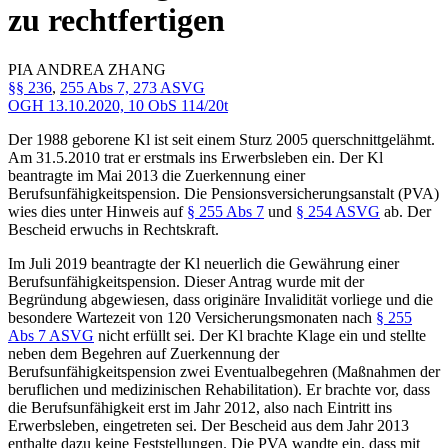
zu rechtfertigen
PIA ANDREA
ZHANG
§§ 236
,
255 Abs 7, 273 ASVG
OGH
13.10.2020,
10 ObS 114/20t
Der 1988 geborene Kl ist seit einem Sturz 2005 querschnittgelähmt.
Am 31.5.2010 trat er erstmals ins Erwerbsleben ein. Der Kl
beantragte im Mai 2013 die Zuerkennung einer
Berufsunfähigkeitspension. Die Pensionsversicherungsanstalt (PVA)
wies dies unter Hinweis auf
§ 255 Abs 7
und
§ 254 ASVG
ab. Der
Bescheid erwuchs in Rechtskraft.
Im Juli 2019 beantragte der Kl neuerlich die Gewährung einer
Berufsunfähigkeitspension. Dieser Antrag wurde mit der
Begründung abgewiesen, dass originäre Invalidität vorliege und die
besondere Wartezeit von 120 Versicherungsmonaten nach
§ 255
Abs 7 ASVG
nicht erfüllt sei. Der Kl brachte Klage ein und stellte
neben dem Begehren auf Zuerkennung der
Berufsunfähigkeitspension zwei Eventualbegehren (Maßnahmen der
beruflichen und medizinischen Rehabilitation). Er brachte vor, dass
die Berufsunfähigkeit erst im Jahr 2012, also nach Eintritt ins
Erwerbsleben, eingetreten sei. Der Bescheid aus dem Jahr 2013
enthalte dazu keine Feststellungen. Die PVA wandte ein, dass mit