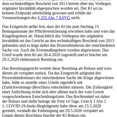
dem rechtskräftigen Bescheid von 2013 bereits über das Vorliegen
originärer Invalidität abgesprochen worden sei. Der Kl sei zu
keinem Zeitpunkt arbeitsfähig gewesen und erfülle die
Voraussetzungen des
§ 255 Abs 7 ASVG
nicht.
Das Erstgericht stellte fest, dass der Kl bis zum Stichtag 23
Beitragsmonate der Pflichtversicherung erworben habe und wies das
Klagebegehren ab. Hinsichtlich des Vorliegens der originären
Invalidität sei das Gericht an den rechtskräftigen Bescheid von 2013
gebunden und es liege daher das Prozesshindernis der entschiedenen
Sache vor. Auch die Eventualbegehren wurden abgewiesen. Das
Urteil wurde dem Kl am 30.4.2020 zugestellt und er brachte am
29.5.2020 elektronisch Berufung ein.
Das Berufungsgericht wertete diese Berufung als Rekurs und wies
diesen als verspätet zurück. Da das Erstgericht aufgrund des
Prozesshindernisses der entschiedenen Sache die Klage abgewiesen
habe, hätte es anstelle eines Urteils eigentlich mit
(Zurückweisungs-)Beschluss entscheiden müssen. Die Zulässigkeit
einer Anfechtung richte sich aber alleine nach der vom Gesetz
vorgeschriebenen
Entscheidungsform. Das Rechtsmittel sei daher
der Rekurs und dafür betrage die Frist 14 Tage. Gem § 1 Abs 1
1. COVID-19-Justiz-Begleitgesetz habe diese am 15.5.2020
geendet, weshalb die Einbringung am 29.5.2020 verspätet sei.
Gegen diesen Beschluss brachte der Kl Rekurs ein.