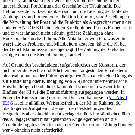
Im Anlassfall bestand der Zweck der Kuratorbestellung in der
unveränderten Fortführung der Geschäfte der Tabaktrafik. Die
Befugnisse der Kl beschränkten sich auf die Leistung der laufenden
Zahlungen vom Firmenkonto, die Durchführung von Bestellungen,
die Verwaltung der Post und die Funktion als Ansprechpartnerin der
anderen AN. Die Kl hatte keinen Kreditrahmen für das Firmenkonto
und es war ihr auch nicht erlaubt, größere Zahlungen ohne
Rücksprache durchzuführen. Alle Mitarbeiter wussten, was zu tun
war; hätte es Probleme mit Mitarbeitern gegeben, hätte die Kl bei
der Gerichtskommissärin nachgefragt. Die Zahlung der Gehälter
erfolgte durch die Steuerberatungskanzlei.
Auf Grund des beschränkten Aufgabenkreises der Kuratorin, der
nicht über die Rechte und Pflichten einer angestellten Filialleiterin
hinausging und weder Führungsaufgaben (insb auch keine Befugnis
zur Einstellung oder Kündigung von AN) noch unternehmerische
Entscheidungen beinhaltete, kann nicht von einem wesentlichen
Einfluss der Kl auf die Betriebsführung ausgegangen werden. In
Folge der Einbeziehung der freien Dienstverhältnisse in
§ 1 Abs 1
IESG
ist eine allfällige Weisungsfreiheit der Kl im Rahmen der
übertragenen Aufgaben – die nach den Feststellungen des
Erstgerichts aber ohnehin nicht vorlag, da die Kl in sämtlichen über
das Alltagsgeschäft hinausgehenden Angelegenheiten an die
Genehmigung des Gerichts oder der Gerichtskommissärin gebunden
war – ohnehin nicht erforderlich.