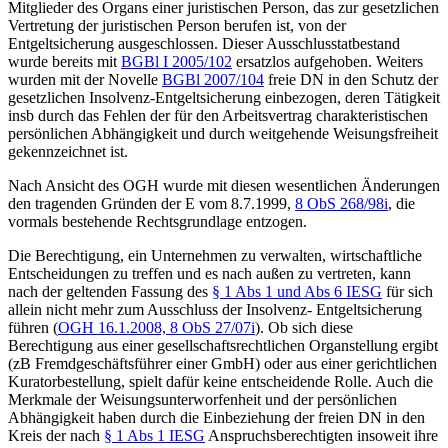
Mitglieder des Organs einer juristischen Person, das zur gesetzlichen
Vertretung der juristischen Person berufen ist, von der
Entgeltsicherung ausgeschlossen. Dieser Ausschlusstatbestand
wurde bereits mit
BGBl I 2005/102
ersatzlos aufgehoben. Weiters
wurden mit der Novelle
BGBl 2007/104
freie DN in den Schutz der
gesetzlichen Insolvenz-Entgeltsicherung einbezogen, deren Tätigkeit
insb durch das Fehlen der für den Arbeitsvertrag charakteristischen
persönlichen Abhängigkeit und durch weitgehende Weisungsfreiheit
gekennzeichnet ist.
Nach Ansicht des OGH wurde mit diesen wesentlichen Änderungen
den tragenden Gründen der
E vom 8.7.1999,
8 ObS 268/98i
, die
vormals bestehende Rechtsgrundlage entzogen.
Die Berechtigung, ein Unternehmen zu verwalten, wirtschaftliche
Entscheidungen zu treffen und es nach außen zu vertreten, kann
nach der geltenden Fassung des
§ 1 Abs 1 und Abs 6 IESG
für sich
allein nicht mehr zum Ausschluss der Insolvenz- Entgeltsicherung
führen (
OGH
16.1.2008,
8 ObS 27/07i
). Ob sich diese
Berechtigung aus einer gesellschaftsrechtlichen Organstellung ergibt
(zB Fremdgeschäftsführer einer GmbH) oder aus einer gerichtlichen
Kuratorbestellung, spielt dafür keine entscheidende Rolle. Auch die
Merkmale der Weisungsunterworfenheit und der persönlichen
Abhängigkeit haben durch die Einbeziehung der freien DN in den
Kreis der nach
§ 1 Abs 1 IESG
Anspruchsberechtigten insoweit ihre