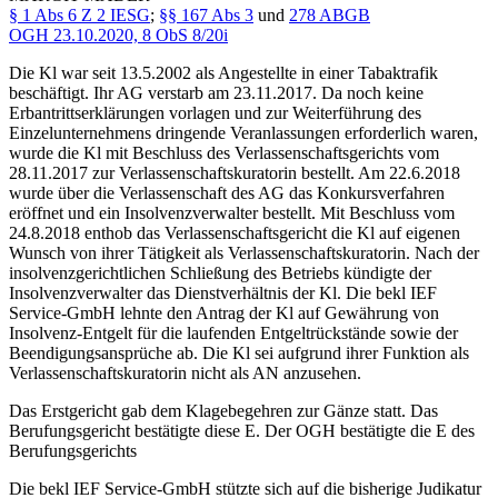
§ 1 Abs 6 Z 2 IESG
;
§§ 167 Abs 3
und
278 ABGB
OGH
23.10.2020,
8 ObS 8/20i
Die Kl war seit 13.5.2002 als Angestellte in einer Tabaktrafik
beschäftigt. Ihr AG verstarb am 23.11.2017. Da noch keine
Erbantrittserklärungen vorlagen und zur Weiterführung des
Einzelunternehmens dringende Veranlassungen erforderlich waren,
wurde die Kl mit Beschluss des Verlassenschaftsgerichts vom
28.11.2017 zur Verlassenschaftskuratorin bestellt. Am 22.6.2018
wurde über die Verlassenschaft des AG das Konkursverfahren
eröffnet und ein Insolvenzverwalter bestellt. Mit Beschluss vom
24.8.2018 enthob das Verlassenschaftsgericht die Kl auf eigenen
Wunsch von ihrer Tätigkeit als Verlassenschaftskuratorin. Nach der
insolvenzgerichtlichen Schließung des Betriebs kündigte der
Insolvenzverwalter das Dienstverhältnis der Kl. Die bekl IEF
Service-GmbH lehnte den Antrag der Kl auf Gewährung von
Insolvenz-Entgelt für die laufenden Entgeltrückstände sowie der
Beendigungsansprüche ab. Die Kl sei aufgrund ihrer Funktion als
Verlassenschaftskuratorin nicht als AN anzusehen.
Das Erstgericht gab dem Klagebegehren zur Gänze statt. Das
Berufungsgericht bestätigte diese E. Der OGH bestätigte die E des
Berufungsgerichts
Die bekl IEF Service-GmbH stützte sich auf die bisherige Judikatur