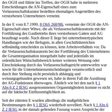
des OGH und führte ins Treffen, der OGH habe in mehreren
Entscheidungen die AN-Eigenschaft eines zum
Verlassenschaftskurator bestellten ehemaligen Angestellten des
verstorbenen Unternehmers verneint.
In der
E vom 8.7.1999,
8 ObS 268/98i
, verneinte der OGH die AN-
Eigenschaft einer Witwe, die als Verlassenschaftskuratorin mit der
Fortführung des Gastbetriebs ihres verstorbenen Gatten und AG
beauftragt wurde. Nach dieser E liege bei unternehmertypischen
Handlungen wie der Befugnis, in allen Geschäftsbereichen
selbständig entscheiden zu können, kein Arbeitsverhältnis vor. Da
die Verlassenschaftskuratorin bei der Fortführung des Unternehmens
die Gesamtorganisation innegehabt habe und jedenfalls im
ordentlichen Wirtschaftsbereich keiner weiteren Weisung oder
Einschränkung durch das Verlassenschaftsgericht unterworfen war
sowie für die Unternehmensentscheidungen verantwortlich und
durch ihre Stellung nicht persönlich abhängig und
weisungsgebunden gewesen sei, habe in ihrem Fall die Ausübung
der AG-Funktionen überwogen. Ähnlich wie bei den nach
§ 1
Abs 6 Z 2 IESG
ausgenommenen Organmitgliedern komme es nicht
auf die faktische Einflussmöglichkeit an.
Seit der zitierten E wurden allerdings die maßgeblichen
Bestimmungen des
§ 1 IESG
wiederholt novelliert. Nach
§ 1 Abs 6
Z 2 IESG
in der damals geltenden Fassung waren Ansprüche der