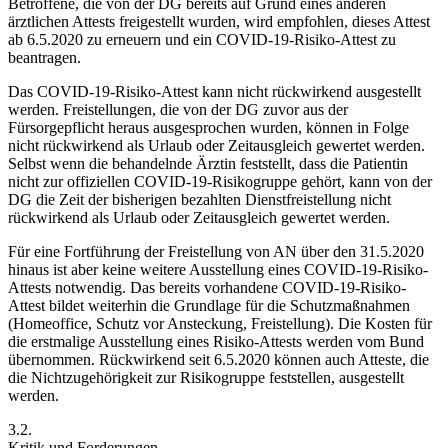
Betroffene, die von der DG bereits auf Grund eines anderen
ärztlichen Attests freigestellt wurden, wird empfohlen, dieses Attest
ab 6.5.2020 zu erneuern und ein COVID-19-Risiko-Attest zu
beantragen.
Das COVID-19-Risiko-Attest kann nicht rückwirkend ausgestellt
werden. Freistellungen, die von der DG zuvor aus der
Fürsorgepflicht heraus ausgesprochen wurden, können in Folge
nicht rückwirkend als Urlaub oder Zeitausgleich gewertet werden.
Selbst wenn die behandelnde Ärztin feststellt, dass die Patientin
nicht zur
offiziellen COVID-19-Risikogruppe
gehört,
kann
von der
DG die Zeit der bisherigen bezahlten Dienstfreistellung nicht
rückwirkend als Urlaub oder Zeitausgleich gewertet werden.
Für eine Fortführung der Freistellung von AN über den 31.5.2020
hinaus ist aber keine weitere Ausstellung eines COVID-19-Risiko-
Attests notwendig. Das bereits vorhandene COVID-19-Risiko-
Attest bildet weiterhin die Grundlage für die
Schutzmaßnahmen
(Homeoffice, Schutz vor Ansteckung, Freistellung). Die Kosten für
die erstmalige Ausstellung eines Risiko-Attests werden vom Bund
übernommen. Rückwirkend seit 6.5.2020 können auch Atteste, die
die Nichtzugehörigkeit zur Risikogruppe feststellen, ausgestellt
werden.
3.2.
Kritik und Forderungen