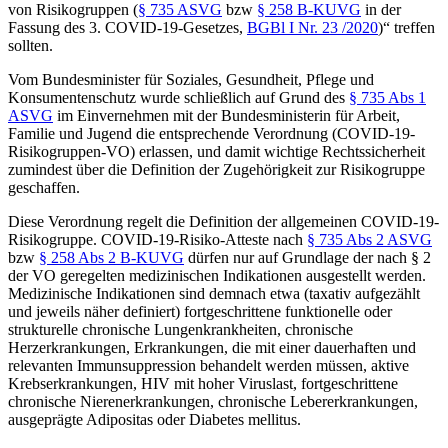
von Risikogruppen (
§ 735 ASVG
bzw
§ 258 B-KUVG
in der
Fassung des 3. COVID-19-Gesetzes,
BGBl I Nr. 23 /2020
)“ treffen
sollten.
Vom Bundesminister für Soziales, Gesundheit, Pflege und
Konsumentenschutz wurde schließlich auf Grund des
§ 735 Abs 1
ASVG
im Einvernehmen mit der Bundesministerin für Arbeit,
Familie und Jugend die entsprechende Verordnung (COVID-19-
Risikogruppen-VO)
erlassen, und damit wichtige Rechtssicherheit
zumindest über die Definition der Zugehörigkeit zur Risikogruppe
geschaffen.
Diese Verordnung regelt die Definition der allgemeinen COVID-19-
Risikogruppe. COVID-19-Risiko-Atteste nach
§ 735 Abs 2 ASVG
bzw
§ 258 Abs 2 B-KUVG
dürfen nur auf Grundlage der nach § 2
der VO geregelten medizinischen Indikationen ausgestellt werden.
Medizinische Indikationen sind demnach etwa (taxativ aufgezählt
und jeweils näher definiert) fortgeschrittene funktionelle oder
strukturelle chronische Lungenkrankheiten, chronische
Herzerkrankungen, Erkrankungen, die mit einer dauerhaften und
relevanten Immunsuppression behandelt werden müssen, aktive
Krebserkrankungen, HIV mit hoher Viruslast, fortgeschrittene
chronische Nierenerkrankungen, chronische Lebererkrankungen,
ausgeprägte Adipositas oder Diabetes mellitus.