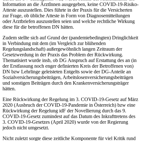
Information an die ÄrztInnen ausgegeben, keine COVID-19-Risiko-
Atteste auszustellen. Dies führte in der Praxis für die Versicherten
zur Frage, ob
übliche Atteste in Form von Diagnosemitteilungen
oder Arztbriefen auszustellen seien
und welche rechtliche Wirkung
diese für die betroffenen DN hätten.
Zudem stellte sich auf Grund der (pandemiebedingten) Dringlichkeit
in Verbindung mit dem (im Vergleich zur blühenden
Regelungslandschaft) außergewöhnlich langen Zeitraum der
Gesetzwerdung in der Praxis das Problem der Rückwirkung.
Thematisiert wurde insb, ob DG Anspruch auf Erstattung des an (in
der Erstfassung noch enger definierten Kreis der Betroffenen von)
DN bzw Lehrlinge geleisteten Entgelts sowie der DG-Anteile an
Sozialversicherungsbeiträgen, Arbeitslosenversicherungsbeiträgen
und sonstigen Beiträgen durch den Krankenversicherungsträger
hätten.
Eine Rückwirkung der Regelung im 3. COVID-19-Gesetz auf März
2020 (Ausbruch der COVID-19-Pandemie in Österreich) bzw eine
Rückwirkung der Regelung idF der Novellierung durch das 9.
COVID-19-Gesetz zumindest auf das Datum des Inkrafttretens des
3. COVID-19-Gesetzes (April 2020) wurde von der Regierung
jedoch nicht umgesetzt.
Nicht zuletzt sorgte diese zeitliche Komponente für viel Kritik rund