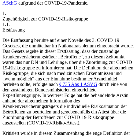
ASchG
aufgrund der COVID-19-Pandemie.
1.
Zugehörigkeit zur COVID-19-Risikogruppe
1.1.
Erstfassung
Die Erstfassung beruhte auf einer Novelle des 3. COVID-19-
Gesetzes, die unmittelbar im Nationalratsplenum eingebracht wurde.
Das Gesetz regelte in dieser Erstfassung, dass der zuständige
Krankenversicherungsträger „Betroffene“, zu diesem Zeitpunkt
waren das nur DN und Lehrlinge, über die Zuordnung zur COVID-
19-Risikogruppe zu informieren hat. Die Definition der allgemeinen
Risikogruppe, die sich nach medizinischen Erkenntnissen und
„wenn möglich“ aus der Einnahme bestimmter Arzneimittel
herleiten sollte, erfolgte nach
§ 735 Abs 1 ASVG
durch eine von
den zuständigen Bundesministerien eingerichtete
ExpertInnengruppe.
In weiterer Folge hat die
behandelnde Ärztin
anhand der allgemeinen Information des
Krankenversicherungsträgers die individuelle Risikosituation der
Betroffenen zu beurteilen und gegebenenfalls ein Attest über die
Zuordnung der Betroffenen zur COVID-19-Risikogruppe
auszustellen (COVID-19-Risiko-Attest).
Kritisiert wurde in diesem Zusammenhang die enge Definition der