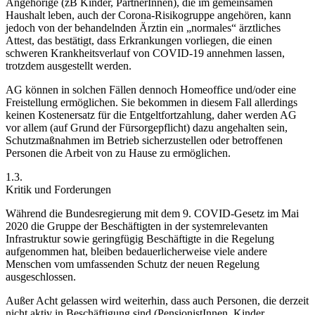
Angehörige (zB Kinder, PartnerInnen), die im gemeinsamen
Haushalt leben, auch der Corona-Risikogruppe angehören, kann
jedoch von der behandelnden Ärztin ein „normales“ ärztliches
Attest, das bestätigt, dass Erkrankungen vorliegen, die einen
schweren Krankheitsverlauf von COVID-19 annehmen lassen,
trotzdem ausgestellt werden.
AG können in solchen Fällen dennoch Homeoffice und/oder eine
Freistellung ermöglichen. Sie bekommen in diesem Fall allerdings
keinen Kostenersatz für die Entgeltfortzahlung, daher werden AG
vor allem (auf Grund der Fürsorgepflicht) dazu angehalten sein,
Schutzmaßnahmen im Betrieb sicherzustellen oder betroffenen
Personen die Arbeit von zu Hause zu ermöglichen.
1.3.
Kritik und Forderungen
Während die Bundesregierung mit dem 9. COVID-Gesetz im Mai
2020 die Gruppe der Beschäftigten in der systemrelevanten
Infrastruktur sowie geringfügig Beschäftigte in die Regelung
aufgenommen hat, bleiben bedauerlicherweise viele andere
Menschen vom umfassenden Schutz der neuen Regelung
ausgeschlossen.
Außer Acht gelassen wird weiterhin, dass auch Personen, die derzeit
nicht aktiv in Beschäftigung sind (PensionistInnen, Kinder,