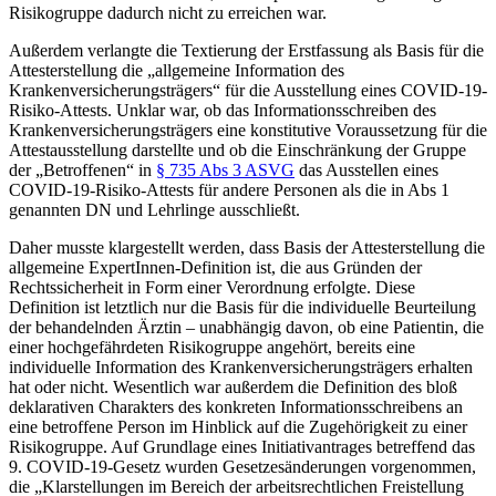
Risikogruppe dadurch nicht zu erreichen war.
Außerdem verlangte die Textierung der Erstfassung als Basis für die
Attesterstellung die „allgemeine Information des
Krankenversicherungsträgers“ für die Ausstellung eines COVID-19-
Risiko-Attests. Unklar war, ob das Informationsschreiben des
Krankenversicherungsträgers eine konstitutive Voraussetzung für die
Attestausstellung darstellte und ob die Einschränkung der Gruppe
der „Betroffenen“ in
§ 735 Abs 3 ASVG
das Ausstellen eines
COVID-19-Risiko-Attests für andere Personen als die in Abs 1
genannten DN und Lehrlinge ausschließt.
Daher musste klargestellt werden, dass Basis der Attesterstellung die
allgemeine ExpertInnen-Definition
ist, die aus Gründen der
Rechtssicherheit in Form einer Verordnung erfolgte. Diese
Definition ist letztlich nur die Basis für die individuelle Beurteilung
der behandelnden Ärztin – unabhängig davon, ob eine Patientin, die
einer hochgefährdeten Risikogruppe angehört, bereits eine
individuelle Information des Krankenversicherungsträgers erhalten
hat oder nicht. Wesentlich war außerdem die Definition des bloß
deklarativen Charakters des konkreten Informationsschreibens an
eine betroffene Person im Hinblick auf die Zugehörigkeit zu einer
Risikogruppe. Auf Grundlage eines Initiativantrages betreffend das
9. COVID-19-Gesetz wurden Gesetzesänderungen vorgenommen,
die „Klarstellungen im Bereich der arbeitsrechtlichen Freistellung