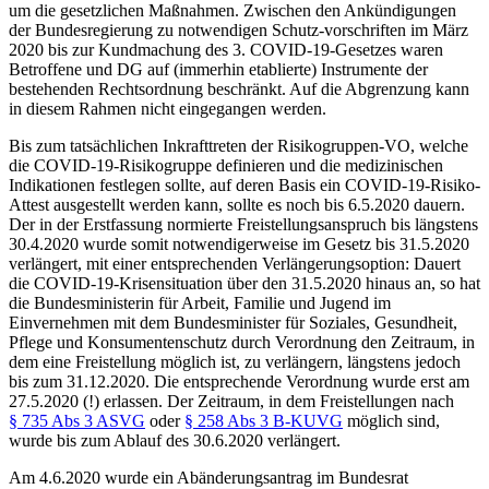
um die gesetzlichen Maßnahmen. Zwischen den Ankündigungen
der Bundesregierung zu notwendigen Schutz-vorschriften im März
2020 bis zur Kundmachung des 3. COVID-19-Gesetzes waren
Betroffene und DG auf (immerhin etablierte) Instrumente der
bestehenden Rechtsordnung beschränkt. Auf die Abgrenzung kann
in diesem Rahmen nicht eingegangen werden.
Bis zum tatsächlichen Inkrafttreten der Risikogruppen-VO, welche
die COVID-19-Risikogruppe definieren und die medizinischen
Indikationen festlegen sollte, auf deren Basis ein COVID-19-Risiko-
Attest ausgestellt werden kann, sollte es noch bis 6.5.2020 dauern.
Der in der Erstfassung normierte Freistellungsanspruch bis längstens
30.4.2020 wurde somit notwendigerweise im Gesetz bis 31.5.2020
verlängert, mit einer entsprechenden Verlängerungsoption: Dauert
die COVID-19-Krisensituation über den 31.5.2020 hinaus an, so hat
die Bundesministerin für Arbeit, Familie und Jugend im
Einvernehmen mit dem Bundesminister für Soziales, Gesundheit,
Pflege und Konsumentenschutz durch Verordnung den Zeitraum, in
dem eine Freistellung möglich ist, zu verlängern, längstens jedoch
bis zum 31.12.2020. Die entsprechende Verordnung wurde erst am
27.5.2020 (!) erlassen. Der Zeitraum, in dem Freistellungen nach
§ 735 Abs 3 ASVG
oder
§ 258 Abs 3 B-KUVG
möglich sind,
wurde bis zum Ablauf des 30.6.2020 verlängert.
Am 4.6.2020 wurde ein Abänderungsantrag im Bundesrat