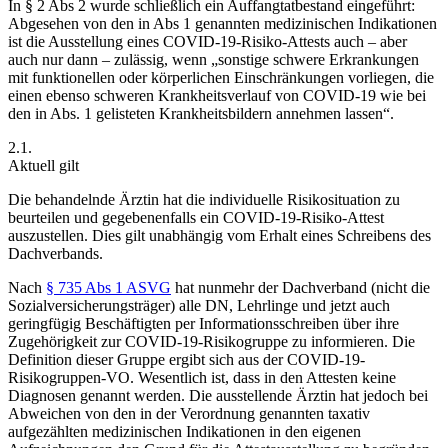
In § 2 Abs 2 wurde schließlich ein Auffangtatbestand eingeführt:
Abgesehen von den in Abs 1 genannten medizinischen Indikationen
ist die Ausstellung eines COVID-19-Risiko-Attests auch – aber
auch
nur
dann – zulässig, wenn
„sonstige schwere Erkrankungen
mit funktionellen oder körperlichen Einschränkungen vorliegen, die
einen ebenso schweren Krankheitsverlauf von COVID-19 wie bei
den in Abs. 1 gelisteten Krankheitsbildern annehmen lassen“
.
2.1.
Aktuell gilt
Die behandelnde Ärztin hat die individuelle Risikosituation zu
beurteilen und gegebenenfalls ein COVID-19-Risiko-Attest
auszustellen. Dies gilt unabhängig vom Erhalt eines Schreibens des
Dachverbands.
Nach
§ 735 Abs 1 ASVG
hat nunmehr der Dachverband (nicht die
Sozialversicherungsträger) alle DN, Lehrlinge und jetzt auch
geringfügig Beschäftigten per Informationsschreiben über ihre
Zugehörigkeit zur COVID-19-Risikogruppe zu informieren. Die
Definition dieser Gruppe ergibt sich aus der COVID-19-
Risikogruppen-VO. Wesentlich ist, dass in den Attesten keine
Diagnosen genannt werden. Die ausstellende Ärztin hat jedoch bei
Abweichen von den in der Verordnung genannten taxativ
aufgezählten medizinischen Indikationen in den eigenen