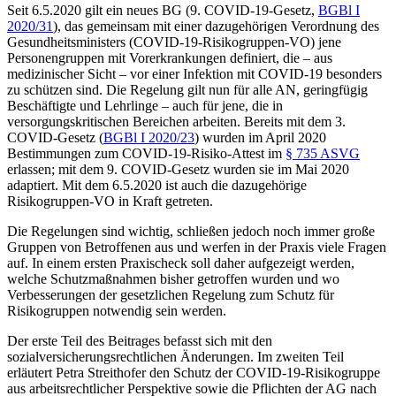
Seit 6.5.2020 gilt ein neues BG (9. COVID-19-Gesetz,
BGBl I
2020/31
), das gemeinsam mit einer dazugehörigen Verordnung des
Gesundheitsministers (COVID-19-Risikogruppen-VO) jene
Personengruppen mit Vorerkrankungen definiert, die – aus
medizinischer Sicht – vor einer Infektion mit COVID-19 besonders
zu schützen sind. Die Regelung gilt nun für alle AN, geringfügig
Beschäftigte und Lehrlinge – auch für jene, die in
versorgungskritischen Bereichen arbeiten. Bereits mit dem 3.
COVID-Gesetz (
BGBl I 2020/23
) wurden im April 2020
Bestimmungen zum COVID-19-Risiko-Attest im
§ 735 ASVG
erlassen; mit dem 9. COVID-Gesetz wurden sie im Mai 2020
adaptiert. Mit dem 6.5.2020 ist auch die dazugehörige
Risikogruppen-VO in Kraft getreten.
Die Regelungen sind wichtig, schließen jedoch noch immer große
Gruppen von Betroffenen aus und werfen in der Praxis viele Fragen
auf. In einem ersten Praxischeck soll daher aufgezeigt werden,
welche Schutzmaßnahmen bisher getroffen wurden und wo
Verbesserungen der gesetzlichen Regelung zum Schutz für
Risikogruppen notwendig sein werden.
Der erste Teil des Beitrages befasst sich mit den
sozialversicherungsrechtlichen Änderungen. Im zweiten Teil
erläutert Petra Streithofer den Schutz der COVID-19-Risikogruppe
aus arbeitsrechtlicher Perspektive sowie die Pflichten der AG nach