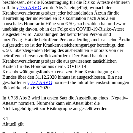
beschlossen,
der die Kostentragung für die Risiko-Atteste definieren
soll. In
§ 735 ASVG
wurde Abs 2a eingefügt, wonach der
Krankenversicherungsträger jeder behandelnden Ärztin für die
Beurteilung der individuellen Risikosituation nach Abs 2 ein
pauschales Honorar in Höhe von € 50,- zu bezahlen hat und zwar
unabhängig davon, ob in der Folge ein COVID-19-Risiko-Attest
ausgestellt wird. Zuzahlungen der betroffenen Person sind
unzulässig. Hat die betroffene Person allerdings mehr als eine Ärztin
aufgesucht, so ist der Krankenversicherungsträger berechtigt, den
€ 50,- übersteigenden Betrag des ausbezahlten Honorars von der
betroffenen Person zurückzufordern. Der Bund hat dem
Krankenversicherungsträger die ausgewiesenen tatsächlichen
Kosten für das Honorar aus dem COVID-19-
Krisenbewältigungsfonds zu ersetzen. Eine Kostentragung des
Bundes über den 31.12.2020 hinaus ist ausgeschlossen. Ein neu
geschaffener
§ 737 ASVG
normiert die Inkrafttretensbestimmungen
rückwirkend ab 6.5.2020.
In § 735 Abs 2 wird im ersten Satz die Ausstellung eines „Negativ-
Attests“ normiert. Nunmehr kann ein Attest über die
Nichtzugehörigkeit zur Risikogruppe ausgestellt werden.
3.1.
Aktuell gilt