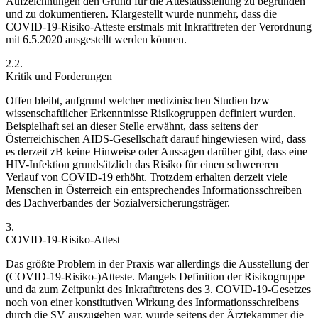
Aufzeichnungen den Grund für die Attestausstellung zu begründen
und zu dokumentieren. Klargestellt wurde nunmehr, dass die
COVID-19-Risiko-Atteste erstmals mit Inkrafttreten der Verordnung
mit 6.5.2020 ausgestellt werden können.
2.2.
Kritik und Forderungen
Offen bleibt, aufgrund welcher medizinischen Studien bzw
wissenschaftlicher Erkenntnisse Risikogruppen definiert wurden.
Beispielhaft sei an dieser Stelle erwähnt, dass seitens der
Österreichischen AIDS-Gesellschaft darauf hingewiesen wird, dass
es derzeit zB keine Hinweise oder Aussagen darüber gibt, dass eine
HIV-Infektion grundsätzlich das Risiko für einen schwereren
Verlauf von COVID-19 erhöht. Trotzdem erhalten derzeit viele
Menschen in Österreich ein entsprechendes Informationsschreiben
des Dachverbandes der Sozialversicherungsträger.
3.
COVID-19-Risiko-Attest
Das größte Problem in der Praxis war allerdings die Ausstellung der
(COVID-19-Risiko-)Atteste. Mangels Definition der Risikogruppe
und da zum Zeitpunkt des Inkrafttretens des 3. COVID-19-Gesetzes
noch von einer konstitutiven Wirkung des Informationsschreibens
durch die SV auszugehen war, wurde seitens der Ärztekammer die