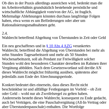
Ob dies in der Praxis allerdings ausreichen wird, bedenkt man die
im Arbeitsverhältnis grundsätzlich bestehende persönliche und
wirtschaftliche Abhängigkeit vom/von der AG, ist fraglich.
Mehrmalige Ablehnungen könnten durchaus langfristige Folgen
haben, etwa wenn es um Beförderungen oder aber um
Rationalisierungsmaßnahmen geht.
2.4.
Wahlrecht betreffend Abgeltung von Überstunden in Zeit oder Geld
Ein neu geschaffenes und in
§ 10 Abs 4 AZG
verankertes
Wahlrecht, betreffend die Abgeltung von Überstunden bei mehr als
zehn Stunden Tagesarbeitszeit und mehr als 50 Stunden
Wochenarbeitszeit, soll als Pendant zur Freiwilligkeit solcher
Stunden wohl den besonderen Charakter derselben im Rahmen ihrer
Vergütung abbilden. Nach dem Gesetzeswortlaut soll der/die AN
dieses Wahlrecht möglichst frühzeitig ausüben, spätestens aber
jedenfalls zum Ende der Abrechnungsperiode.
Konkret bedeutet dies einerseits, dass dieses Recht nicht
beschränkbar ist und allfällige Festlegungen im Vorfeld – ob Zeit
oder Geld – wohl nur als Zweifelsregel zu gelten haben.
Andererseits besteht dieses Wahlrecht, konsequent zu Ende gedacht,
auch bei Verträgen, die eine Pauschalvergütung (All-In-Vertrag oder
aber Überstundenpauschale) enthalten. Die Wortfolge