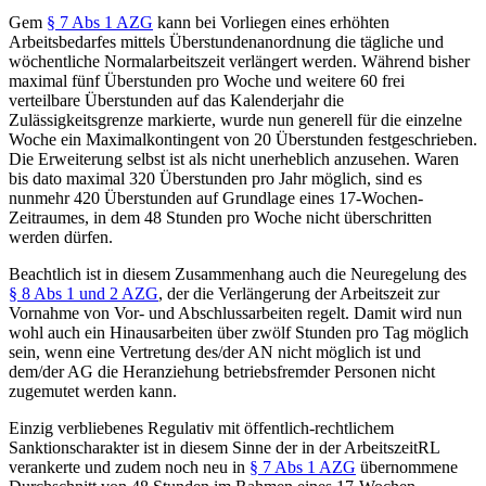
Gem
§ 7 Abs 1 AZG
kann bei Vorliegen eines erhöhten
Arbeitsbedarfes mittels Überstundenanordnung die tägliche und
wöchentliche Normalarbeitszeit verlängert werden. Während bisher
maximal fünf Überstunden pro Woche und weitere 60 frei
verteilbare Überstunden auf das Kalenderjahr die
Zulässigkeitsgrenze markierte, wurde nun generell für die einzelne
Woche ein Maximalkontingent von 20 Überstunden festgeschrieben.
Die Erweiterung selbst ist als nicht unerheblich anzusehen. Waren
bis dato maximal 320 Überstunden pro Jahr möglich, sind es
nunmehr 420 Überstunden auf Grundlage eines 17-Wochen-
Zeitraumes, in dem 48 Stunden pro Woche nicht überschritten
werden dürfen.
Beachtlich ist in diesem Zusammenhang auch die Neuregelung des
§ 8 Abs 1 und 2 AZG
, der die Verlängerung der Arbeitszeit zur
Vornahme von Vor- und Abschlussarbeiten regelt. Damit wird nun
wohl auch ein Hinausarbeiten über zwölf Stunden pro Tag möglich
sein, wenn eine Vertretung des/der AN nicht möglich ist und
dem/der AG die Heranziehung betriebsfremder Personen nicht
zugemutet werden kann.
Einzig verbliebenes Regulativ mit öffentlich-rechtlichem
Sanktionscharakter ist in diesem Sinne der in der ArbeitszeitRL
verankerte und zudem noch neu in
§ 7 Abs 1 AZG
übernommene