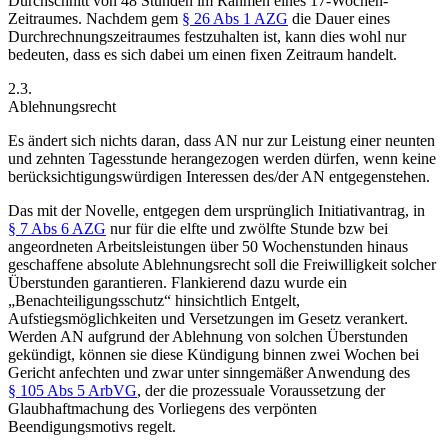
Durchschnitt von 48 Stunden im Rahmen eines 17-Wochen-
Zeitraumes. Nachdem gem
§ 26 Abs 1 AZG
die Dauer eines
Durchrechnungszeitraumes festzuhalten ist, kann dies wohl nur
bedeuten, dass es sich dabei um einen fixen Zeitraum handelt.
2.3.
Ablehnungsrecht
Es ändert sich nichts daran, dass AN nur zur Leistung einer neunten
und zehnten Tagesstunde herangezogen werden dürfen, wenn keine
berücksichtigungswürdigen Interessen des/der AN entgegenstehen.
Das mit der Novelle, entgegen dem ursprünglich Initiativantrag, in
§ 7 Abs 6 AZG
nur für die elfte und zwölfte Stunde bzw bei
angeordneten Arbeitsleistungen über 50 Wochenstunden hinaus
geschaffene absolute Ablehnungsrecht soll die Freiwilligkeit solcher
Überstunden garantieren. Flankierend dazu wurde ein
„Benachteiligungsschutz“ hinsichtlich Entgelt,
Aufstiegsmöglichkeiten und Versetzungen im Gesetz verankert.
Werden AN aufgrund der Ablehnung von solchen Überstunden
gekündigt, können sie diese Kündigung binnen zwei Wochen bei
Gericht anfechten und zwar unter sinngemäßer Anwendung des
§ 105 Abs 5 ArbVG
, der die prozessuale Voraussetzung der
Glaubhaftmachung des Vorliegens des verpönten
Beendigungsmotivs regelt.