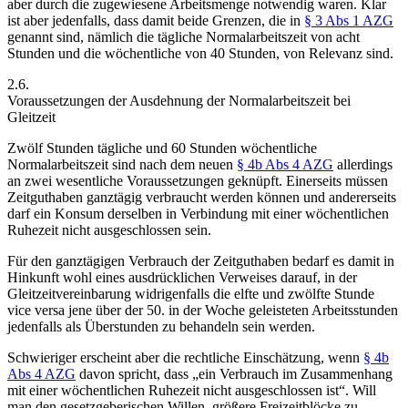
aber durch die zugewiesene Arbeitsmenge notwendig waren. Klar
ist aber jedenfalls, dass damit beide Grenzen, die in
§ 3 Abs 1 AZG
genannt sind, nämlich die tägliche Normalarbeitszeit von acht
Stunden und die
wöchentliche von 40 Stunden
, von Relevanz sind.
2.6.
Voraussetzungen der Ausdehnung der Normalarbeitszeit bei
Gleitzeit
Zwölf Stunden tägliche und 60 Stunden wöchentliche
Normalarbeitszeit sind nach dem neuen
§ 4b Abs 4 AZG
allerdings
an zwei wesentliche Voraussetzungen geknüpft. Einerseits müssen
Zeitguthaben ganztägig verbraucht werden können und andererseits
darf ein Konsum derselben in Verbindung mit einer wöchentlichen
Ruhezeit nicht ausgeschlossen sein.
Für den ganztägigen Verbrauch der Zeitguthaben bedarf es damit in
Hinkunft wohl eines ausdrücklichen Verweises darauf, in der
Gleitzeitvereinbarung widrigenfalls die elfte und zwölfte Stunde
vice versa jene über der 50. in der Woche geleisteten Arbeitsstunden
jedenfalls als Überstunden zu behandeln sein werden.
Schwieriger erscheint aber die rechtliche Einschätzung, wenn
§ 4b
Abs 4 AZG
davon spricht, dass „
ein Verbrauch im Zusammenhang
mit einer wöchentlichen Ruhezeit nicht ausgeschlossen ist
“. Will
man den gesetzgeberischen Willen, größere Freizeitblöcke zu