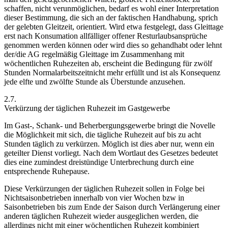
schaffen, nicht verunmöglichen, bedarf es wohl einer Interpretation
dieser Bestimmung, die sich an der faktischen Handhabung, sprich
der gelebten Gleitzeit, orientiert. Wird etwa festgelegt, dass Gleittage
erst nach Konsumation allfälliger offener Resturlaubsansprüche
genommen werden können oder wird dies so gehandhabt oder lehnt
der/die AG regelmäßig Gleittage im Zusammenhang mit
wöchentlichen Ruhezeiten ab, erscheint die Bedingung für zwölf
Stunden Normalarbeitszeit
nicht mehr erfüllt und ist als Konsequenz
jede elfte und zwölfte Stunde als Überstunde anzusehen.
2.7.
Verkürzung der täglichen Ruhezeit im Gastgewerbe
Im Gast-, Schank- und Beherbergungsgewerbe bringt die Novelle
die Möglichkeit mit sich, die tägliche Ruhezeit auf bis zu acht
Stunden täglich zu verkürzen. Möglich ist dies aber nur, wenn ein
geteilter Dienst vorliegt. Nach dem Wortlaut des Gesetzes bedeutet
dies eine zumindest dreistündige Unterbrechung durch eine
entsprechende Ruhepause.
Diese Verkürzungen der täglichen Ruhezeit sollen in Folge bei
Nichtsaisonbetrieben innerhalb von vier Wochen bzw in
Saisonbetrieben bis zum Ende der Saison durch Verlängerung einer
anderen täglichen Ruhezeit wieder ausgeglichen werden, die
allerdings nicht mit einer wöchentlichen Ruhezeit kombiniert