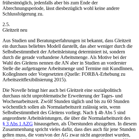
frühestmöglich, jedenfalls aber bis zum Ende der
Abrechnungsperiode, lässt diesbezüglich wohl keine andere
Schlussfolgerung zu.
2.5.
Gleitzeit neu
Aus Studien und Beratungserfahrungen ist bekannt, dass Gleitzeit
ein durchaus beliebtes Modell darstellt, das aber weniger durch die
Selbstbestimmtheit der Arbeitsleistung determiniert ist, sondern
durch die gerade vorhandene Arbeitsmenge. Als Motive bei der
Wahl des Gleitens nennen die AN aber in Studien an vorderster
Stelle die aufgetragene Arbeitsmenge und Termine mit KundInnen,
KollegInnen oder Vorgesetzten (Quelle: FORBA-Erhebung zu
Arbeitszeitflexibilisierung 2015).
Die Novelle bringt hier auch bei Gleitzeit eine sozialpolitisch
durchaus nicht unproblematische Erweiterung der Tages- und
Wochenarbeitszeit. Zwölf Stunden täglich und bis zu 60 Stunden
wöchentlich sollen als Normalarbeitszeit zulässig sein, wenn
Selbstbestimmtheit des Gleitens vorliegt. Nach
§ 4b
Abs 5 sind
angeordnete Arbeitsleistungen, die über die Normalarbeitszeit des
§ 3 Abs 1 AZG
hinausgehen, als Überstunden abzugelten. In diesem
Zusammenhang spricht vieles dafür, dass dies auch für jene Stunden
gelten muss, die vom/von der AG zwar nicht angeordnet wurden,