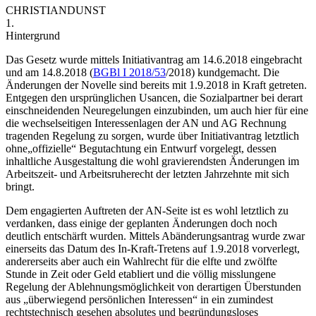
CHRISTIAN
DUNST
1.
Hintergrund
Das Gesetz wurde mittels Initiativantrag am 14.6.2018 eingebracht
und am 14.8.2018 (
BGBl I 2018/53
/2018) kundgemacht. Die
Änderungen der Novelle sind bereits mit 1.9.2018 in Kraft getreten.
Entgegen den ursprünglichen Usancen, die Sozialpartner bei derart
einschneidenden Neuregelungen einzubinden, um auch hier für eine
die wechselseitigen Interessenlagen der AN und AG Rechnung
tragenden Regelung zu sorgen, wurde über Initiativantrag letztlich
ohne
„offizielle“ Begutachtung ein Entwurf vorgelegt, dessen
inhaltliche Ausgestaltung die wohl gravierendsten Änderungen im
Arbeitszeit- und Arbeitsruherecht der letzten Jahrzehnte mit sich
bringt.
Dem engagierten Auftreten der AN-Seite ist es wohl letztlich zu
verdanken, dass einige der geplanten Änderungen doch noch
deutlich entschärft wurden. Mittels Abänderungsantrag wurde zwar
einerseits das Datum des In-Kraft-Tretens auf 1.9.2018 vorverlegt,
andererseits aber auch ein Wahlrecht für die elfte und zwölfte
Stunde in Zeit oder Geld etabliert und die völlig misslungene
Regelung der Ablehnungsmöglichkeit von derartigen Überstunden
aus „überwiegend persönlichen Interessen“ in ein zumindest
rechtstechnisch gesehen absolutes und begründungsloses