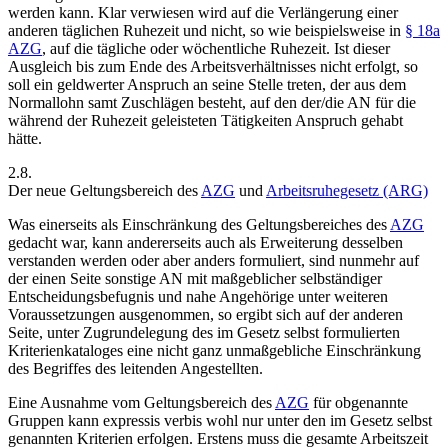
werden kann. Klar verwiesen wird auf die Verlängerung einer
anderen täglichen Ruhezeit und nicht, so wie beispielsweise in
§ 18a
AZG
, auf die tägliche oder wöchentliche Ruhezeit. Ist dieser
Ausgleich bis zum Ende des Arbeitsverhältnisses nicht erfolgt, so
soll ein geldwerter Anspruch an seine Stelle treten, der aus dem
Normallohn samt Zuschlägen besteht, auf den der/die AN für die
während der Ruhezeit geleisteten Tätigkeiten Anspruch gehabt
hätte.
2.8.
Der neue Geltungsbereich des
AZG
und
Arbeitsruhegesetz (ARG)
Was einerseits als Einschränkung des Geltungsbereiches des
AZG
gedacht war, kann andererseits auch als Erweiterung desselben
verstanden werden oder aber anders formuliert, sind nunmehr auf
der einen Seite sonstige AN mit maßgeblicher selbständiger
Entscheidungsbefugnis und nahe Angehörige unter weiteren
Voraussetzungen ausgenommen, so ergibt sich auf der anderen
Seite, unter Zugrundelegung des im Gesetz selbst formulierten
Kriterienkataloges eine nicht ganz unmaßgebliche Einschränkung
des Begriffes des leitenden Angestellten.
Eine Ausnahme vom Geltungsbereich des
AZG
für obgenannte
Gruppen kann expressis verbis wohl nur unter den im Gesetz selbst
genannten Kriterien erfolgen. Erstens muss die gesamte Arbeitszeit