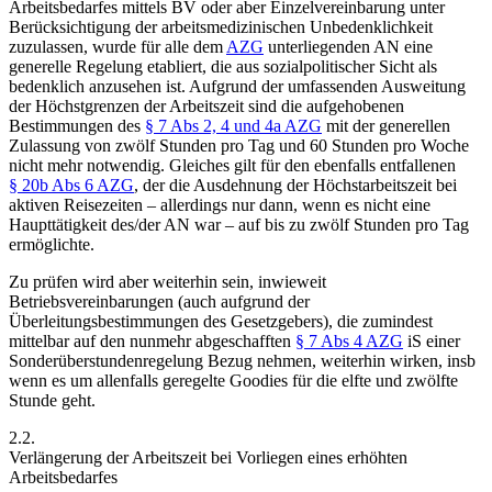
Arbeitsbedarfes mittels BV oder aber Einzelvereinbarung unter
Berücksichtigung der arbeitsmedizinischen Unbedenklichkeit
zuzulassen, wurde für alle dem
AZG
unterliegenden AN eine
generelle Regelung etabliert, die aus sozialpolitischer Sicht als
bedenklich anzusehen ist. Aufgrund der umfassenden Ausweitung
der Höchstgrenzen der Arbeitszeit sind die aufgehobenen
Bestimmungen des
§ 7 Abs 2, 4 und 4a AZG
mit der generellen
Zulassung von zwölf Stunden pro Tag und 60 Stunden pro Woche
nicht mehr notwendig. Gleiches gilt für den ebenfalls entfallenen
§ 20b Abs 6 AZG
, der die Ausdehnung der Höchstarbeitszeit bei
aktiven Reisezeiten – allerdings nur dann, wenn es nicht eine
Haupttätigkeit des/der AN war – auf bis zu zwölf Stunden pro Tag
ermöglichte.
Zu prüfen wird aber weiterhin sein, inwieweit
Betriebsvereinbarungen (auch aufgrund der
Überleitungsbestimmungen des Gesetzgebers), die zumindest
mittelbar auf den nunmehr abgeschafften
§ 7 Abs 4 AZG
iS einer
Sonderüberstundenregelung Bezug nehmen, weiterhin wirken, insb
wenn es um allenfalls geregelte Goodies für die elfte und zwölfte
Stunde geht.
2.2.
Verlängerung der Arbeitszeit bei Vorliegen eines erhöhten
Arbeitsbedarfes