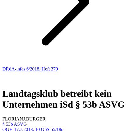
DRdA-infas 6/2018, Heft 379
SOZIALRECHT
207
Landtagsklub betreibt kein
Unternehmen iSd § 53b ASVG
FLORIAN
J.
BURGER
§ 53b ASVG
OGH
17.7.2018,
10 ObS 55/18p