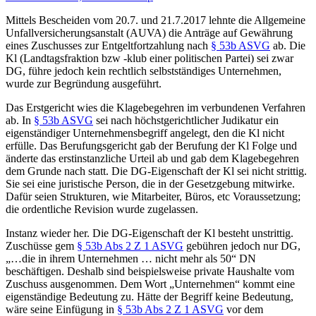
Mittels Bescheiden vom 20.7. und 21.7.2017 lehnte die Allgemeine
Unfallversicherungsanstalt (AUVA) die Anträge auf Gewährung
eines Zuschusses zur Entgeltfortzahlung nach
§ 53b ASVG
ab. Die
Kl (Landtagsfraktion bzw -klub einer politischen Partei) sei zwar
DG, führe jedoch kein rechtlich selbstständiges Unternehmen,
wurde zur Begründung ausgeführt.
Das Erstgericht wies die Klagebegehren im verbundenen Verfahren
ab. In
§ 53b ASVG
sei nach höchstgerichtlicher Judikatur ein
eigenständiger Unternehmensbegriff angelegt, den die Kl nicht
erfülle. Das Berufungsgericht gab der Berufung der Kl Folge und
änderte das erstinstanzliche Urteil ab und gab dem Klagebegehren
dem Grunde nach statt. Die DG-Eigenschaft der Kl sei nicht strittig.
Sie sei eine juristische Person, die in der Gesetzgebung mitwirke.
Dafür seien Strukturen, wie Mitarbeiter, Büros, etc Voraussetzung;
die ordentliche Revision wurde zugelassen.
Instanz wieder her. Die DG-Eigenschaft der Kl besteht unstrittig.
Zuschüsse gem
§ 53b Abs 2 Z 1 ASVG
gebühren jedoch nur DG,
„
…die in ihrem Unternehmen … nicht mehr als 50
“ DN
beschäftigen. Deshalb sind beispielsweise private Haushalte vom
Zuschuss ausgenommen. Dem Wort „Unternehmen“ kommt eine
eigenständige Bedeutung zu. Hätte der Begriff keine Bedeutung,
wäre seine Einfügung in
§ 53b Abs 2 Z 1 ASVG
vor dem