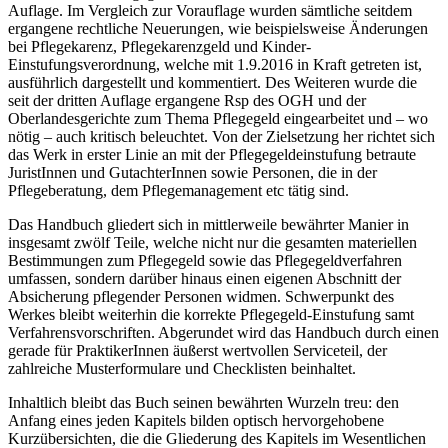
Auflage. Im Vergleich zur Vorauflage wurden sämtliche seitdem
ergangene rechtliche Neuerungen, wie beispielsweise Änderungen
bei Pflegekarenz, Pflegekarenzgeld und Kinder-
Einstufungsverordnung, welche mit 1.9.2016 in Kraft getreten ist,
ausführlich dargestellt und kommentiert. Des Weiteren wurde die
seit der dritten Auflage ergangene Rsp des OGH und der
Oberlandesgerichte zum Thema Pflegegeld eingearbeitet und – wo
nötig – auch kritisch beleuchtet. Von der Zielsetzung her richtet sich
das Werk in erster Linie an mit der Pflegegeldeinstufung betraute
JuristInnen und GutachterInnen sowie Personen, die in der
Pflegeberatung, dem Pflegemanagement etc tätig sind.
Das Handbuch gliedert sich in mittlerweile bewährter Manier in
insgesamt zwölf Teile, welche nicht nur die gesamten materiellen
Bestimmungen zum Pflegegeld sowie das Pflegegeldverfahren
umfassen, sondern darüber hinaus einen eigenen Abschnitt der
Absicherung pflegender Personen widmen. Schwerpunkt des
Werkes bleibt weiterhin die korrekte Pflegegeld-Einstufung samt
Verfahrensvorschriften. Abgerundet wird das Handbuch durch einen
gerade für PraktikerInnen äußerst wertvollen Serviceteil, der
zahlreiche Musterformulare und Checklisten beinhaltet.
Inhaltlich bleibt das Buch seinen bewährten Wurzeln treu: den
Anfang eines jeden Kapitels bilden optisch hervorgehobene
Kurzübersichten, die die Gliederung des Kapitels im Wesentlichen