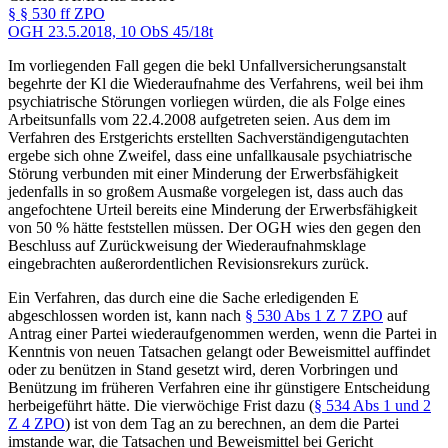
§ § 530 ff ZPO
OGH
23.5.2018,
10 ObS 45/18t
Im vorliegenden Fall gegen die bekl Unfallversicherungsanstalt
begehrte der Kl die Wiederaufnahme des Verfahrens, weil bei ihm
psychiatrische Störungen vorliegen würden, die als Folge eines
Arbeitsunfalls vom 22.4.2008 aufgetreten seien. Aus dem im
Verfahren des Erstgerichts erstellten Sachverständigengutachten
ergebe sich ohne Zweifel, dass eine unfallkausale psychiatrische
Störung verbunden mit einer Minderung der Erwerbsfähigkeit
jedenfalls in so großem Ausmaße vorgelegen ist, dass auch das
angefochtene Urteil bereits eine Minderung der Erwerbsfähigkeit
von 50 % hätte feststellen müssen. Der OGH wies den gegen den
Beschluss auf Zurückweisung der Wiederaufnahmsklage
eingebrachten außerordentlichen Revisionsrekurs zurück.
Ein Verfahren, das durch eine die Sache erledigenden E
abgeschlossen worden ist, kann nach
§ 530 Abs 1 Z 7 ZPO
auf
Antrag einer Partei wiederaufgenommen werden, wenn die Partei in
Kenntnis von neuen Tatsachen gelangt oder Beweismittel auffindet
oder zu benützen in Stand gesetzt wird, deren Vorbringen und
Benützung im früheren Verfahren eine ihr günstigere Entscheidung
herbeigeführt hätte. Die vierwöchige Frist dazu (
§ 534 Abs 1 und 2
Z 4 ZPO
) ist von dem Tag an zu berechnen, an dem die Partei
imstande war, die Tatsachen und Beweismittel bei Gericht