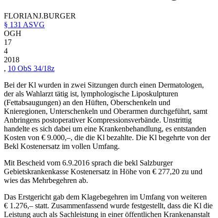
FLORIAN
J.
BURGER
§ 131 ASVG
OGH
17
4
2018
,
10 ObS 34/18z
Bei der Kl wurden in zwei Sitzungen durch einen Dermatologen,
der als Wahlarzt tätig ist, lymphologische Liposkulpturen
(Fettabsaugungen) an den Hüften, Oberschenkeln und
Knieregionen, Unterschenkeln und Oberarmen durchgeführt, samt
Anbringens postoperativer Kompressionsverbände. Unstrittig
handelte es sich dabei um eine Krankenbehandlung, es entstanden
Kosten von € 9.000,–, die die Kl bezahlte. Die Kl begehrte von der
Bekl Kostenersatz im vollen Umfang.
Mit Bescheid vom 6.9.2016 sprach die bekl Salzburger
Gebietskrankenkasse Kostenersatz in Höhe von € 277,20 zu und
wies das Mehrbegehren ab.
Das Erstgericht gab dem Klagebegehren im Umfang von weiteren
€ 1.276,– statt. Zusammenfassend wurde festgestellt, dass die Kl die
Leistung auch als Sachleistung in einer öffentlichen Krankenanstalt