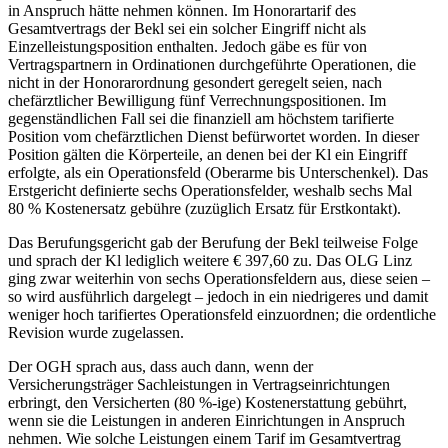
in Anspruch hätte nehmen können. Im Honorartarif des
Gesamtvertrags der Bekl sei ein solcher Eingriff nicht als
Einzelleistungsposition enthalten. Jedoch gäbe es für von
Vertragspartnern in Ordinationen durchgeführte Operationen, die
nicht in der Honorarordnung gesondert geregelt seien, nach
chefärztlicher Bewilligung fünf Verrechnungspositionen. Im
gegenständlichen Fall sei die finanziell am höchstem tarifierte
Position vom chefärztlichen Dienst befürwortet worden. In dieser
Position gälten die Körperteile, an denen bei der Kl ein Eingriff
erfolgte, als ein Operationsfeld (Oberarme bis Unterschenkel). Das
Erstgericht definierte sechs Operationsfelder, weshalb sechs Mal
80 % Kostenersatz gebühre (zuzüglich Ersatz für Erstkontakt).
Das Berufungsgericht gab der Berufung der Bekl teilweise Folge
und sprach der Kl lediglich weitere € 397,60 zu. Das OLG Linz
ging zwar weiterhin von sechs Operationsfeldern aus, diese seien –
so wird ausführlich dargelegt – jedoch in ein niedrigeres und damit
weniger hoch tarifiertes Operationsfeld einzuordnen; die ordentliche
Revision wurde zugelassen.
Der OGH sprach aus, dass auch dann, wenn der
Versicherungsträger Sachleistungen in Vertragseinrichtungen
erbringt, den Versicherten (80 %-ige) Kostenerstattung gebührt,
wenn sie die Leistungen in anderen Einrichtungen in Anspruch
nehmen. Wie solche Leistungen einem Tarif im Gesamtvertrag