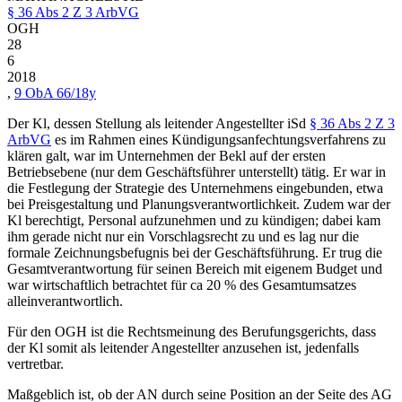
§ 36 Abs 2 Z 3 ArbVG
OGH
28
6
2018
,
9 ObA 66/18y
Der Kl, dessen Stellung als leitender Angestellter iSd
§ 36 Abs 2 Z 3
ArbVG
es im Rahmen eines Kündigungsanfechtungsverfahrens zu
klären galt, war im Unternehmen der Bekl auf der ersten
Betriebsebene (nur dem Geschäftsführer unterstellt) tätig. Er war in
die Festlegung der Strategie des Unternehmens eingebunden, etwa
bei Preisgestaltung und Planungsverantwortlichkeit. Zudem war der
Kl berechtigt, Personal aufzunehmen und zu kündigen; dabei kam
ihm gerade nicht nur ein Vorschlagsrecht zu und es lag nur die
formale Zeichnungsbefugnis bei der Geschäftsführung. Er trug die
Gesamtverantwortung für seinen Bereich mit eigenem Budget und
war wirtschaftlich betrachtet für ca 20 % des Gesamtumsatzes
alleinverantwortlich.
Für den OGH ist die Rechtsmeinung des Berufungsgerichts, dass
der Kl somit als leitender Angestellter anzusehen ist, jedenfalls
vertretbar.
Maßgeblich ist, ob der AN durch seine Position an der Seite des AG