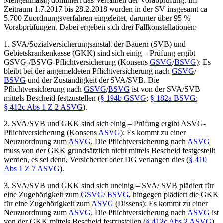
Mengenmäßig dominiert das Verfahren der Vorabprüfung. Im
Zeitraum 1.7.2017 bis 28.2.2018 wurden in der SV insgesamt ca
5.700 Zuordnungsverfahren eingeleitet, darunter über 95 %
Vorabprüfungen. Dabei ergeben sich drei Fallkonstellationen:
1. SVA/Sozialversicherungsanstalt der Bauern (SVB) und
Gebietskrankenkasse (GKK) sind sich
einig – Prüfung ergibt
GSVG-/BSVG-Pflichtversicherung (Konsens
GSVG
/
BSVG
): Es
bleibt bei der angemeldeten Pflichtversicherung nach
GSVG
/
BSVG
und der Zuständigkeit der SVA/SVB. Die
Pflichtversicherung nach
GSVG
/
BSVG
ist von der SVA/SVB
mittels Bescheid festzustellen (
§ 194b GSVG
;
§ 182a BSVG
;
§ 412c Abs 1 Z 2 ASVG
).
2. SVA/SVB und GKK sind sich einig – Prüfung ergibt ASVG-
Pflichtversicherung (Konsens
ASVG
): Es kommt zu einer
Neuzuordnung zum
ASVG
. Die Pflichtversicherung nach
ASVG
muss von der GKK grundsätzlich nicht mittels Bescheid festgestellt
werden, es sei denn, Versicherter oder DG verlangen dies (
§ 410
Abs 1 Z 7 ASVG
).
3. SVA/SVB und GKK sind sich uneinig – SVA/ SVB plädiert für
eine Zugehörigkeit zum
GSVG
/
BSVG
, hingegen plädiert die GKK
für eine Zugehörigkeit zum
ASVG
(Dissens): Es kommt zu einer
Neuzuordnung zum
ASVG
. Die Pflichtversicherung nach
ASVG
ist
von der GKK mittels Bescheid festzustellen (
§ 412c Abs 2 ASVG
).