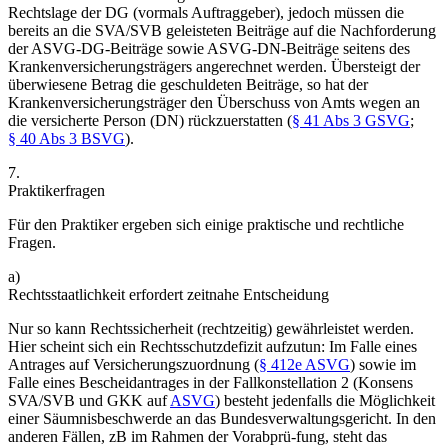
Rechtslage der DG (vormals Auftraggeber), jedoch müssen die
bereits an die SVA/SVB geleisteten Beiträge auf die Nachforderung
der ASVG-DG-Beiträge sowie ASVG-DN-Beiträge seitens des
Krankenversicherungsträgers angerechnet werden.
Übersteigt der
überwiesene Betrag die geschuldeten Beiträge, so hat der
Krankenversicherungsträger den Überschuss von Amts wegen an
die versicherte Person (DN) rückzuerstatten (
§ 41 Abs 3 GSVG
;
§ 40 Abs 3 BSVG
).
7.
Praktikerfragen
Für den Praktiker ergeben sich einige praktische und rechtliche
Fragen.
a)
Rechtsstaatlichkeit erfordert zeitnahe Entscheidung
Nur so kann Rechtssicherheit (rechtzeitig) gewährleistet werden.
Hier scheint sich ein Rechtsschutzdefizit aufzutun: Im Falle eines
Antrages auf Versicherungszuordnung (
§ 412e ASVG
) sowie im
Falle eines Bescheidantrages in der Fallkonstellation 2 (Konsens
SVA/SVB und GKK auf
ASVG
) besteht jedenfalls die Möglichkeit
einer Säumnisbeschwerde an das Bundesverwaltungsgericht. In den
anderen Fällen, zB im Rahmen der Vorabprü-
fung, steht das