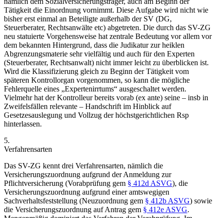
nämlich dem Sozialversicherungsträger, auch am Beginn der
Tätigkeit die Einordnung vornimmt. Diese Aufgabe wird nicht wie
bisher erst einmal an Beteiligte außerhalb der SV (DG,
Steuerberater, Rechtsanwälte etc) abgetreten. Die durch das SV-ZG
neu statuierte Vorgehensweise hat zentrale Bedeutung vor allem vor
dem bekannten Hintergrund, dass die Judikatur zur heiklen
Abgrenzungsmaterie sehr vielfältig und auch für den Experten
(Steuerberater, Rechtsanwalt) nicht immer leicht zu überblicken ist.
Wird die Klassifizierung gleich zu Beginn der Tätigkeit vom
späteren Kontrollorgan vorgenommen, so kann die mögliche
Fehlerquelle eines „Expertenirrtums“ ausgeschaltet werden.
Vielmehr hat der Kontrolleur bereits vorab (ex ante) seine – insb in
Zweifelsfällen relevante – Handschrift im Hinblick auf
Gesetzesauslegung und Vollzug der höchstgerichtlichen Rsp
hinterlassen.
5.
Verfahrensarten
Das SV-ZG kennt drei Verfahrensarten, nämlich die
Versicherungszuordnung aufgrund der Anmeldung zur
Pflichtversicherung (Vorabprüfung gem
§ 412d ASVG
), die
Versicherungszuordnung aufgrund einer amtswegigen
Sachverhaltsfeststellung (Neuzuordnung gem
§ 412b ASVG
) sowie
die Versicherungszuordnung auf Antrag gem
§ 412e ASVG
.