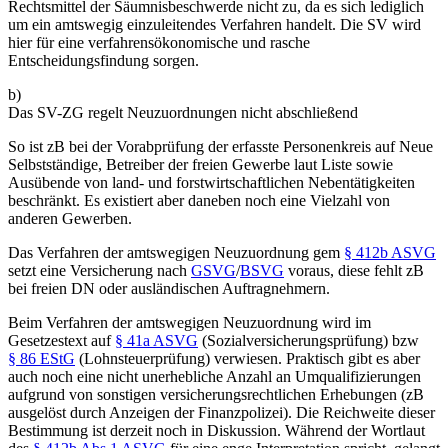
Rechtsmittel der Säumnisbeschwerde nicht zu, da es sich lediglich
um ein amtswegig einzuleitendes Verfahren handelt.
Die SV wird
hier für eine verfahrensökonomische und rasche
Entscheidungsfindung sorgen.
b)
Das SV-ZG regelt Neuzuordnungen nicht abschließend
So ist zB bei der Vorabprüfung der erfasste Personenkreis auf Neue
Selbstständige, Betreiber der freien Gewerbe laut Liste sowie
Ausübende von land- und forstwirtschaftlichen Nebentätigkeiten
beschränkt. Es existiert aber daneben noch eine Vielzahl von
anderen Gewerben.
Das Verfahren der amtswegigen Neuzuordnung gem
§ 412b ASVG
setzt eine Versicherung nach
GSVG
/
BSVG
voraus, diese fehlt zB
bei freien DN oder ausländischen Auftragnehmern.
Beim Verfahren der amtswegigen Neuzuordnung wird im
Gesetzestext auf
§ 41a ASVG
(Sozialversicherungsprüfung) bzw
§ 86 EStG
(Lohnsteuerprüfung) verwiesen. Praktisch gibt es aber
auch noch eine nicht unerhebliche Anzahl an Umqualifizierungen
aufgrund von sonstigen versicherungsrechtlichen Erhebungen (zB
ausgelöst durch Anzeigen der Finanzpolizei). Die Reichweite dieser
Bestimmung ist derzeit noch in Diskussion. Während der Wortlaut