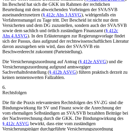
Im Bescheid hat sich die GKK im Rahmen der rechtlichen
Beurteilung mit dem abweichenden Vorbringen der SVA/SVB
auseinanderzusetzen (
§ 412c Abs 3 ASVG
), widrigenfalls ein
Verfahrensmangel zu Tage tritt. Der Bescheid ist nicht nur dem
Versicherten und dem DG zuzustellen, sondern auch der SVA/SVB
sowie dem sachlich und örtlich zuständigen Finanzamt (
§ 412c
Abs 4 ASVG
). In den Erläuterungen zur Regierungsvorlage findet
sich der Passus, dass aufgrund der rechtswissenschaftlichen Literatur
davon auszugehen sein wird, dass der SVA/SVB ein
Beschwerderecht zukommt (Parteistellung).
Die Versicherungszuordnung auf Antrag (
§ 412e ASVG
) und die
Versicherungszuordnung aufgrund amtswegiger
Sachverhaltsfeststellung (
§ 412b ASVG
) führen praktisch derzeit zu
keinen nennenswerten Fallzahlen.
6.
Rechtsfolgen
Die für die Praxis relevantesten Rechtsfolgen des SV-ZG sind die
Bindungswirkung für SV und Finanz sowie die Anrechnung der
vom ehemaligen Selbständigen an SVA/SVB bezahlten Beiträge bei
der Nachverrechnung durch die GKK. Die Bindungswirkung des
§ 412c ASVG
bewirkt, dass eine vom zuständigen
Versicherungsträger durchgeführte Versicherungszuordnung