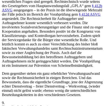
wesentlichen Fragen sind geregelt. Rechtstechnisch wurde seitens
des Gesetzgebers vom Hauptanwendungsfall „GPLA“ gem
§ 412b
ASVG
ausgegangen – in der Praxis ist die überwiegende Mehrzahl
der Fälle jedoch im Bereich der Vorabprüfung gem
§ 412d ASVG
angesiedelt. Die Rechtssicherheit für Auftraggeber und
Auftragnehmer konnte wesentlich verbessert werden. Die
involvierten Sozialversicherungsträger und die Finanz sind zu enger
Kooperation angehalten. Besonders positiv ist die Kongruenz von
Klassifizierungs- und Kontrollorgan hervorzuheben. Zudem spielt
der Servicegedanke für die Bürger eine wesentliche Rolle. Und
letztlich kommt es auch zu einer Verrechtlichung des bisher bloß
faktischen Verwaltungshandelns samt Rechtsschutzinstrumentarium
sowie zu einer Angleichung der Praxis. Auch darf die
Bewusstseinsbildung bei den betroffenen Auftraggebern und
Auftragnehmern nicht geringgeschätzt werden. Die Vorabprüfung
ist ein Instrument zur Prävention von Scheinselbstständigkeit.
Dem gegenüber stehen ein ganz erheblicher Verwaltungsaufwand
sowie die Rechtsunsicherheit in einigen Bereichen. Und das
Bewusstsein, dass die eigentliche Grundfrage, jene der Abgrenzung
echter Dienstvertrag – freier Dienstvertrag –
Werkvertrag, (wieder
einmal) nicht gelöst wurde; ebenso wenig die unterschiedlichen
Beurteilungskriterien in den verschiedenen Gesetzen.
9.