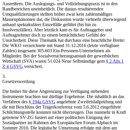
Ausreißern.
Die Auslegungs- und Vollziehungspraxis ist in den
Randbereichen uneinheitlich. Die daraus resultierenden
Umqualifizierungen stellten bisher zwar kein zahlenmäßiges
Massenphänomen dar,
die Diskussion wurde vielmehr überwiegend
anhand spektakulärer Einzelfälle geführt (bis hin zu
Insolvenzfällen). Aber letztlich kam es für Auftraggeber und
Auftragnehmer doch zu einem beträchtlichen Gefühl der
Unsicherheit. Diese Thematik hat durchaus eine beachtliche Breite:
Die WKO verzeichnete mit Stand 31.12.2016 (letzte verfügbare
Zahlen) insgesamt 305.603 Ein-Personen-Unternehmen als
Mitglieder. Bei der Sozialversicherungsanstalt der gewerblichen
Wirtschaft (SVA) waren 51.024 Neue Selbständige gem
§ 2 Abs 1
Z 4 GSVG
versichert.
3.
Gesetzeswerdung
Die bisher für diese Abgrenzung zur Verfügung stehenden
Instrumente brachten nur dürftige Ergebnisse. Die inhaltlich an das
Verfahren des
§ 194a GSVG
angelehnte Zweifelsfallprüfung und
die mit Beschluss der Trägerkonferenz vom 5.6.2012 eingeführte
Schlichtungsstelle konnten nicht überzeugen.
Das nunmehr in Kraft
getretene SV-ZG basiert auf einer politischen Einigung der
Sozialpartner im Rahmen des Europäischen Forum Alpbach im
Sommer 2016. Die legistische Umsetzung erfolgte mit dem am