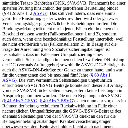
sämtliche Träger/ Behörden (GKK, SVA/SVB, Finanzamt) bei einer
späteren Prüfung hinsichtlich der getroffenen Beurteilung bindet
(§ 412c Abs 1–2
ASVG
). Das soll verhindern, dass eine einmal
getroffene Einstufung später wieder revidiert wird oder gar zwei
Versicherungsträger gegensätzliche Entscheidungen treffen.
Die
Bindungswirkung tritt nicht nur in jenen Fällen ein, in denen ein
Bescheid erlassen wurde (Fallkonstellationen 1 und 3), sondern
auch dann, wenn eine bescheidmäßige Feststellung unterblieb, weil
sie nicht erforderlich war (Fallkonstellation 2). In Bezug auf die
Frage der Anrechnung von Sozialversicherungsbeiträgen ist
festzuhalten, dass im Falle einer Umqualifizierung eines
vermeintlich Selbstständigen in einen echten bzw freien DN bislang
der DG (vormals Auftraggeber) sowohl die ASVG-DG-Beiträge als
auch die ASVG-DN-Beiträge zur Gänze zu tragen hatte,
und zwar
für die vergangenen drei bis maximal fünf Jahre (
§ 68 Abs 1
ASVG
). Die vom vermeintlich Selbstständigen ungebührlich
entrichteten GSVG-/BSVG-Beiträge konnte sich dieser auf Antrag
von der SVA/SVB rückerstatten lassen, sofern keine Leistungen in
Anspruch genommen wurden.
Die neuen Regelungen des SV-ZG
(
§ 41 Abs 3 GSVG
;
§ 40 Abs 3 BSVG
) sehen nunmehr vor, dass im
Rahmen der beitragsrechtlichen Rückabwicklung im Falle einer
nachträglichen Umqualifizierung die GSVG-/BSVG-Beiträge des
ehemals Selbständigen von der SVA/SVB direkt an den für die
Beitragseinhebung zuständigen Krankenversicherungsträger
überwiesen werden. Beitragsschuldner bleibt auch nach neuer