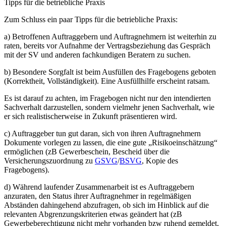
Tipps für die betriebliche Praxis
Zum Schluss ein paar Tipps für die betriebliche Praxis:
a) Betroffenen Auftraggebern und Auftragnehmern ist weiterhin zu
raten, bereits vor Aufnahme der Vertragsbeziehung das Gespräch
mit der SV und anderen fachkundigen Beratern zu suchen.
b) Besondere Sorgfalt ist beim Ausfüllen des Fragebogens geboten
(Korrektheit, Vollständigkeit). Eine Ausfüllhilfe erscheint ratsam.
Es ist darauf zu achten, im Fragebogen nicht nur den intendierten
Sachverhalt darzustellen, sondern vielmehr jenen Sachverhalt, wie
er sich realistischerweise in Zukunft präsentieren wird.
c) Auftraggeber tun gut daran, sich von ihren Auftragnehmern
Dokumente vorlegen zu lassen, die eine gute „Risikoeinschätzung“
ermöglichen (zB Gewerbeschein, Bescheid über die
Versicherungszuordnung zu
GSVG
/
BSVG
, Kopie des
Fragebogens).
d) Während laufender Zusammenarbeit ist es Auftraggebern
anzuraten, den Status ihrer Auftragnehmer in regelmäßigen
Abständen dahingehend abzufragen, ob sich im Hinblick auf die
relevanten Abgrenzungskriterien etwas geändert hat (zB
Gewerbeberechtigung nicht mehr vorhanden bzw ruhend gemeldet,