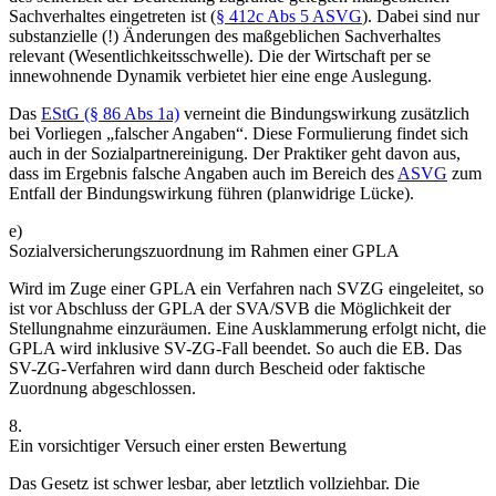
Sachverhaltes eingetreten ist (
§ 412c Abs 5 ASVG
). Dabei sind nur
substanzielle (!) Änderungen des maßgeblichen Sachverhaltes
relevant (Wesentlichkeitsschwelle).
Die der Wirtschaft per se
innewohnende Dynamik verbietet hier eine enge Auslegung.
Das
EStG (§ 86 Abs 1a)
verneint die Bindungswirkung zusätzlich
bei Vorliegen „falscher Angaben“. Diese Formulierung findet sich
auch in der Sozialpartnereinigung. Der Praktiker geht davon aus,
dass im Ergebnis falsche Angaben auch im Bereich des
ASVG
zum
Entfall der Bindungswirkung führen (planwidrige Lücke).
e)
Sozialversicherungszuordnung im Rahmen einer GPLA
Wird im Zuge einer GPLA ein Verfahren nach SVZG eingeleitet, so
ist vor Abschluss der GPLA der SVA/SVB die Möglichkeit der
Stellungnahme einzuräumen. Eine Ausklammerung erfolgt nicht, die
GPLA wird inklusive SV-ZG-Fall beendet. So auch die EB.
Das
SV-ZG-Verfahren wird dann durch Bescheid oder faktische
Zuordnung abgeschlossen.
8.
Ein vorsichtiger Versuch einer ersten Bewertung
Das Gesetz ist schwer lesbar, aber letztlich vollziehbar. Die