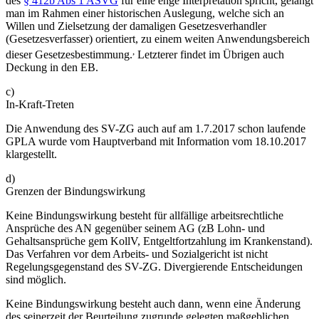
des
§ 412b Abs 1 ASVG
für eine enge Interpretation spricht, gelangt
man im Rahmen einer historischen Auslegung, welche sich an
Willen und Zielsetzung der damaligen Gesetzesverhandler
(Gesetzesverfasser) orientiert, zu einem weiten Anwendungsbereich
,
dieser Gesetzesbestimmung.
Letzterer findet im Übrigen auch
Deckung in den EB.
c)
In-Kraft-Treten
Die Anwendung des SV-ZG auch auf am 1.7.2017 schon laufende
GPLA wurde vom Hauptverband mit Information vom 18.10.2017
klargestellt.
d)
Grenzen der Bindungswirkung
Keine Bindungswirkung besteht für allfällige arbeitsrechtliche
Ansprüche des AN gegenüber seinem AG (zB Lohn- und
Gehaltsansprüche gem KollV, Entgeltfortzahlung im Krankenstand).
Das Verfahren vor dem Arbeits- und Sozialgericht ist nicht
Regelungsgegenstand des SV-ZG. Divergierende Entscheidungen
sind möglich.
Keine Bindungswirkung besteht auch dann, wenn eine Änderung
des seinerzeit der Beurteilung zugrunde gelegten maßgeblichen