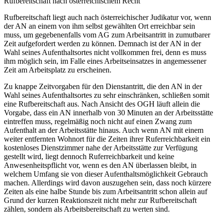
Rufbereitschaft nach österreichischem Recht
Rufbereitschaft
liegt auch nach österreichischer Judikatur vor, wenn
der AN an einem von ihm
selbst gewählten Ort erreichbar
sein
muss, um gegebenenfalls vom AG zum
Arbeitsantritt in zumutbarer
Zeit
aufgefordert werden zu können. Demnach ist der AN in der
Wahl seines Aufenthaltsortes nicht vollkommen frei, denn es muss
ihm möglich sein, im Falle eines Arbeitseinsatzes in angemessener
Zeit am Arbeitsplatz zu erscheinen.
Zu knappe
Zeitvorgaben für den Dienstantritt
, die den AN in der
Wahl seines Aufenthaltsortes zu sehr einschränken, schließen somit
eine Rufbereitschaft aus. Nach Ansicht des OGH läuft allein die
Vorgabe, dass ein AN innerhalb von 30 Minuten an der Arbeitsstätte
eintreffen muss, regelmäßig noch nicht auf einen Zwang zum
Aufenthalt an der Arbeitsstätte hinaus.
Auch wenn AN mit einem
weiter entfernten Wohnort für die Zeiten ihrer Ruferreichbarkeit ein
kostenloses
Dienstzimmer
nahe der Arbeitsstätte zur Verfügung
gestellt wird, liegt dennoch Ruferreichbarkeit und keine
Anwesenheitspflicht vor, wenn es den AN überlassen bleibt, in
welchem Umfang sie von dieser Aufenthaltsmöglichkeit Gebrauch
machen.
Allerdings wird davon auszugehen sein, dass noch kürzere
Zeiten als eine halbe Stunde bis zum Arbeitsantritt schon allein auf
Grund der kurzen Reaktionszeit nicht mehr zur Rufbereitschaft
zählen, sondern als Arbeitsbereitschaft zu werten sind.