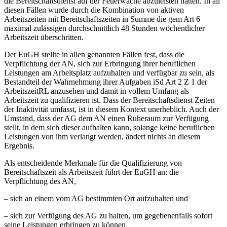
die Bereitschaftsdienst auf der Feuerwache abzuleisten hatten. In all
diesen Fällen wurde durch die Kombination von aktiven
Arbeitszeiten mit Bereitschaftszeiten in Summe die gem Art 6
maximal zulässigen durchschnittlich 48 Stunden wöchentlicher
Arbeitszeit überschritten.
Der EuGH stellte in allen genannten Fällen fest, dass die
Verpflichtung der AN, sich zur Erbringung ihrer beruflichen
Leistungen am Arbeitsplatz aufzuhalten und verfügbar zu sein,
als
Bestandteil der Wahrnehmung ihrer Aufgaben
iSd Art 2 Z 1 der
ArbeitszeitRL anzusehen und damit in vollem Umfang als
Arbeitszeit zu qualifizieren ist. Dass der Bereitschaftsdienst Zeiten
der Inaktivität umfasst, ist in diesem Kontext unerheblich.
Auch der
Umstand, dass der AG dem AN einen Ruheraum zur Verfügung
stellt, in dem sich dieser aufhalten kann, solange keine beruflichen
Leistungen von ihm verlangt werden, ändert nichts an diesem
Ergebnis.
Als entscheidende Merkmale für die Qualifizierung von
Bereitschaftszeit als Arbeitszeit führt der EuGH
an: die
Verpflichtung des AN,
– sich an einem
vom AG bestimmten Ort
aufzuhalten und
– sich
zur Verfügung
des AG zu halten, um
gegebenenfalls sofort
seine Leistungen erbringen zu können.