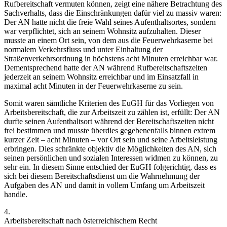
Rufbereitschaft vermuten können, zeigt eine nähere Betrachtung des
Sachverhalts, dass die Einschränkungen dafür viel zu massiv waren:
Der AN hatte nicht die freie Wahl seines Aufenthaltsortes, sondern
war verpflichtet, sich an seinem Wohnsitz aufzuhalten. Dieser
musste an einem Ort sein, von dem aus die Feuerwehrkaserne bei
normalem Verkehrsfluss und unter Einhaltung der
Straßenverkehrsordnung in höchstens acht Minuten erreichbar war.
Dementsprechend hatte der AN während Rufbereitschaftszeiten
jederzeit an seinem Wohnsitz erreichbar und im Einsatzfall in
maximal acht Minuten in der Feuerwehrkaserne zu sein.
Somit waren sämtliche Kriterien des EuGH für das Vorliegen von
Arbeitsbereitschaft, die zur Arbeitszeit zu zählen ist, erfüllt: Der AN
durfte seinen
Aufenthaltsort
während der Bereitschaftszeiten
nicht
frei bestimmen
und musste überdies gegebenenfalls
binnen extrem
kurzer Zeit
– acht Minuten – vor Ort sein und seine
Arbeitsleistung
erbringen
. Dies schränkte objektiv die Möglichkeiten des AN, sich
seinen persönlichen und sozialen Interessen widmen zu können, zu
sehr ein.
In diesem Sinne entschied der EuGH folgerichtig, dass es
sich bei diesem Bereitschaftsdienst um
die Wahrnehmung der
Aufgaben des AN und damit in vollem Umfang um Arbeitszeit
handle.
4.
Arbeitsbereitschaft nach österreichischem Recht