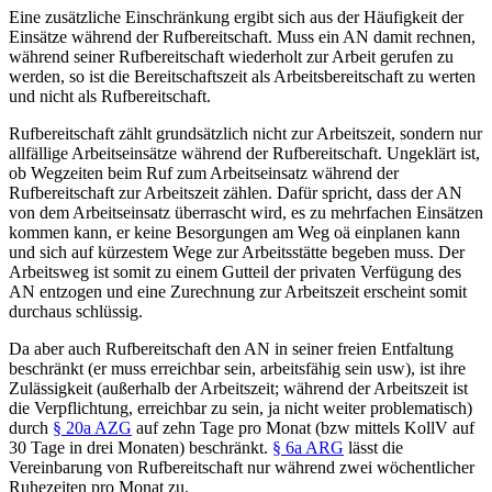
Eine
zusätzliche Einschränkung
ergibt sich aus der
Häufigkeit der
Einsätze
während der Rufbereitschaft.
Muss ein AN damit rechnen,
während seiner Rufbereitschaft wiederholt zur Arbeit gerufen zu
werden, so ist die Bereitschaftszeit als Arbeitsbereitschaft zu werten
und nicht als Rufbereitschaft.
Rufbereitschaft zählt grundsätzlich nicht zur Arbeitszeit, sondern nur
allfällige Arbeitseinsätze während der Rufbereitschaft. Ungeklärt ist,
ob
Wegzeiten
beim Ruf zum Arbeitseinsatz während der
Rufbereitschaft zur Arbeitszeit zählen. Dafür spricht, dass der AN
von dem Arbeitseinsatz überrascht wird, es zu mehrfachen Einsätzen
kommen kann, er keine Besorgungen am Weg oä einplanen kann
und sich auf kürzestem Wege zur Arbeitsstätte begeben muss. Der
Arbeitsweg ist somit zu einem Gutteil der privaten Verfügung des
AN entzogen und eine Zurechnung zur Arbeitszeit erscheint somit
durchaus schlüssig.
Da aber auch Rufbereitschaft den AN in seiner freien Entfaltung
beschränkt (er muss erreichbar sein, arbeitsfähig sein usw), ist ihre
Zulässigkeit
(außerhalb der Arbeitszeit; während der Arbeitszeit ist
die Verpflichtung, erreichbar zu sein, ja nicht weiter problematisch)
durch
§ 20a AZG
auf zehn Tage pro Monat (bzw mittels KollV auf
30 Tage in drei Monaten)
beschränkt
.
§ 6a ARG
lässt die
Vereinbarung von Rufbereitschaft nur während zwei wöchentlicher
Ruhezeiten pro Monat zu.