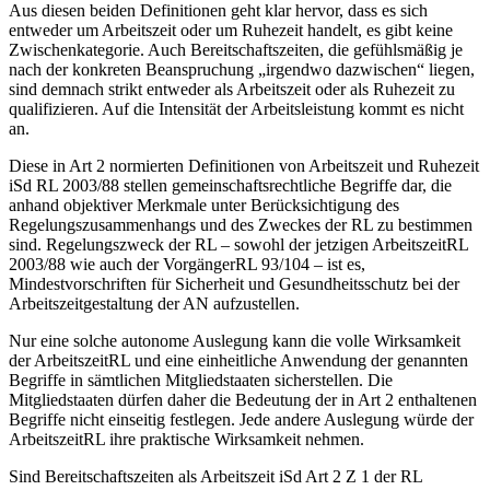
Aus diesen beiden Definitionen geht klar hervor, dass es sich
entweder
um Arbeitszeit
oder
um Ruhezeit handelt, es gibt keine
Zwischenkategorie.
Auch Bereitschaftszeiten, die gefühlsmäßig je
nach der konkreten Beanspruchung „irgendwo dazwischen“ liegen,
sind demnach strikt
entweder
als Arbeitszeit
oder
als Ruhezeit zu
qualifizieren. Auf die Intensität der Arbeitsleistung kommt es nicht
an.
Diese in Art 2 normierten Definitionen von Arbeitszeit und Ruhezeit
iSd RL 2003/88 stellen
gemeinschaftsrechtliche Begriffe
dar, die
anhand objektiver Merkmale unter Berücksichtigung des
Regelungszusammenhangs und des Zweckes der RL zu bestimmen
sind. Regelungszweck der RL – sowohl der jetzigen ArbeitszeitRL
2003/88 wie auch der VorgängerRL 93/104
– ist es,
Mindestvorschriften für Sicherheit und Gesundheitsschutz bei der
Arbeitszeitgestaltung der AN aufzustellen.
Nur eine solche autonome Auslegung kann die volle Wirksamkeit
der ArbeitszeitRL und eine einheitliche Anwendung der genannten
Begriffe in sämtlichen Mitgliedstaaten sicherstellen.
Die
Mitgliedstaaten dürfen daher die Bedeutung der in Art 2 enthaltenen
Begriffe nicht einseitig festlegen. Jede andere Auslegung würde der
ArbeitszeitRL ihre praktische Wirksamkeit nehmen.
Sind Bereitschaftszeiten als Arbeitszeit iSd Art 2 Z 1 der RL