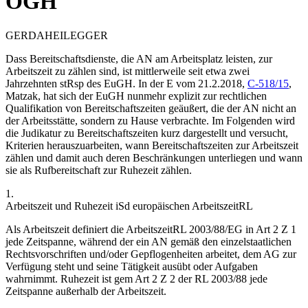
OGH
GERDA
HEILEGGER
Dass Bereitschaftsdienste, die AN am Arbeitsplatz leisten, zur
Arbeitszeit zu zählen sind, ist mittlerweile seit etwa zwei
Jahrzehnten
stRsp des EuGH. In der E vom
21.2.2018,
C-518/15
,
Matzak
,
hat sich der EuGH nunmehr explizit zur rechtlichen
Qualifikation von Bereitschaftszeiten geäußert, die der AN nicht an
der Arbeitsstätte, sondern zu Hause verbrachte. Im Folgenden wird
die Judikatur zu Bereitschaftszeiten kurz dargestellt und versucht,
Kriterien herauszuarbeiten, wann Bereitschaftszeiten zur Arbeitszeit
zählen und damit auch deren Beschränkungen unterliegen und wann
sie als Rufbereitschaft zur Ruhezeit zählen.
1.
Arbeitszeit und Ruhezeit iSd europäischen ArbeitszeitRL
Als
Arbeitszeit
definiert die ArbeitszeitRL 2003/88/EG in Art 2 Z 1
jede Zeitspanne, während der ein AN gemäß den einzelstaatlichen
Rechtsvorschriften und/oder Gepflogenheiten
arbeitet, dem AG zur
Verfügung steht und seine Tätigkeit ausübt oder Aufgaben
wahrnimmt
.
Ruhezeit
ist gem Art 2 Z 2 der RL 2003/88
jede
Zeitspanne außerhalb der Arbeitszeit
.