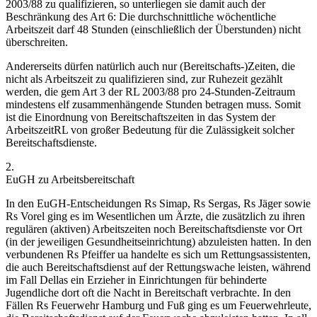
2003/88 zu qualifizieren, so unterliegen sie damit auch der
Beschränkung des Art 6: Die
durchschnittliche wöchentliche
Arbeitszeit
darf 48 Stunden (einschließlich der Überstunden) nicht
überschreiten.
Andererseits dürfen natürlich auch nur (Bereitschafts-)Zeiten, die
nicht als Arbeitszeit zu qualifizieren sind, zur
Ruhezeit
gezählt
werden, die gem Art 3 der RL 2003/88 pro 24-Stunden-Zeitraum
mindestens elf zusammenhängende Stunden betragen muss. Somit
ist die Einordnung von Bereitschaftszeiten in das System der
ArbeitszeitRL von großer Bedeutung für die Zulässigkeit solcher
Bereitschaftsdienste.
2.
EuGH zu Arbeitsbereitschaft
In den EuGH-Entscheidungen Rs
Simap
, Rs
Sergas
,
Rs
Jäger
sowie
Rs
Vorel
ging es im Wesentlichen um Ärzte, die zusätzlich zu ihren
regulären (aktiven) Arbeitszeiten noch Bereitschaftsdienste vor Ort
(in der jeweiligen Gesundheitseinrichtung) abzuleisten hatten. In den
verbundenen Rs
Pfeiffer ua
handelte es sich um Rettungsassistenten,
die auch Bereitschaftsdienst auf der Rettungswache leisten, während
im Fall
Dellas
ein Erzieher in Einrichtungen für behinderte
Jugendliche dort oft die Nacht in Bereitschaft verbrachte. In den
Fällen Rs
Feuerwehr Hamburg
und Fuß
ging es um Feuerwehrleute,