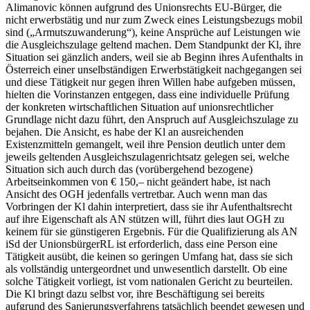
Alimanovic
können aufgrund des Unionsrechts EU-Bürger, die
nicht erwerbstätig und nur zum Zweck eines Leistungsbezugs mobil
sind („Armutszuwanderung“), keine Ansprüche auf Leistungen wie
die Ausgleichszulage geltend machen. Dem Standpunkt der Kl, ihre
Situation sei gänzlich anders, weil sie ab Beginn ihres Aufenthalts in
Österreich einer unselbständigen Erwerbstätigkeit nachgegangen sei
und diese Tätigkeit nur gegen ihren Willen habe aufgeben müssen,
hielten die Vorinstanzen entgegen, dass eine individuelle Prüfung
der konkreten wirtschaftlichen Situation auf unionsrechtlicher
Grundlage nicht dazu führt, den Anspruch auf Ausgleichszulage zu
bejahen. Die Ansicht, es habe der Kl an ausreichenden
Existenzmitteln gemangelt, weil ihre Pension deutlich unter dem
jeweils geltenden Ausgleichszulagenrichtsatz gelegen sei, welche
Situation sich auch durch das (vorübergehend bezogene)
Arbeitseinkommen von € 150,– nicht geändert habe, ist nach
Ansicht des OGH jedenfalls vertretbar. Auch wenn man das
Vorbringen der Kl dahin interpretiert, dass sie ihr Aufenthaltsrecht
auf ihre Eigenschaft als AN stützen will, führt dies laut OGH zu
keinem für sie günstigeren Ergebnis. Für die Qualifizierung als AN
iSd der UnionsbürgerRL ist erforderlich, dass eine Person eine
Tätigkeit ausübt, die keinen so geringen Umfang hat, dass sie sich
als vollständig untergeordnet und unwesentlich darstellt. Ob eine
solche Tätigkeit vorliegt, ist vom nationalen Gericht zu beurteilen.
Die Kl bringt dazu selbst vor, ihre Beschäftigung sei bereits
aufgrund des Sanierungsverfahrens tatsächlich beendet gewesen und