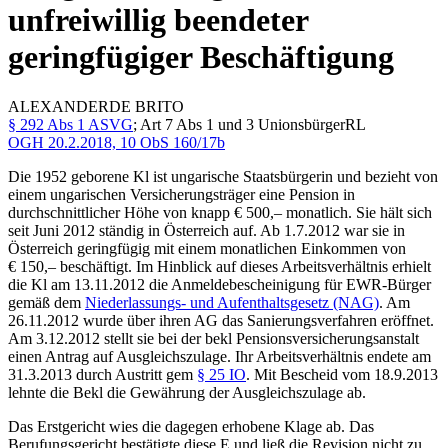
unfreiwillig beendeter
geringfügiger Beschäftigung
ALEXANDER
DE BRITO
§ 292 Abs 1 ASVG
; Art 7 Abs 1 und 3 UnionsbürgerRL
OGH
20.2.2018,
10 ObS 160/17b
Die 1952 geborene Kl ist ungarische Staatsbürgerin und bezieht von
einem ungarischen Versicherungsträger eine Pension in
durchschnittlicher Höhe von knapp € 500,– monatlich. Sie hält sich
seit Juni 2012 ständig in Österreich auf. Ab 1.7.2012 war sie in
Österreich geringfügig mit einem monatlichen Einkommen von
€ 150,– beschäftigt. Im Hinblick auf dieses Arbeitsverhältnis erhielt
die Kl am 13.11.2012 die Anmeldebescheinigung für EWR-Bürger
gemäß dem
Niederlassungs- und Aufenthaltsgesetz (NAG)
. Am
26.11.2012 wurde über ihren AG das Sanierungsverfahren eröffnet.
Am 3.12.2012 stellt sie bei der bekl Pensionsversicherungsanstalt
einen Antrag auf Ausgleichszulage. Ihr Arbeitsverhältnis endete am
31.3.2013 durch Austritt gem
§ 25 IO
. Mit Bescheid vom 18.9.2013
lehnte die Bekl die Gewährung der Ausgleichszulage ab.
Das Erstgericht wies die dagegen erhobene Klage ab. Das
Berufungsgericht bestätigte diese E und ließ die Revision nicht zu.