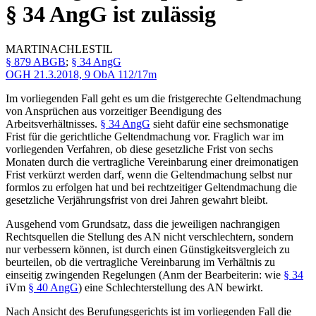
§ 34 AngG ist zulässig
MARTINA
CHLESTIL
§ 879 ABGB
;
§ 34 AngG
OGH
21.3.2018,
9 ObA 112/17m
Im vorliegenden Fall geht es um die fristgerechte Geltendmachung
von Ansprüchen aus vorzeitiger Beendigung des
Arbeitsverhältnisses.
§ 34 AngG
sieht dafür eine sechsmonatige
Frist für die gerichtliche Geltendmachung vor. Fraglich war im
vorliegenden Verfahren, ob diese gesetzliche Frist von sechs
Monaten durch die vertragliche Vereinbarung einer dreimonatigen
Frist verkürzt werden darf, wenn die Geltendmachung selbst nur
formlos zu erfolgen hat und bei rechtzeitiger Geltendmachung die
gesetzliche Verjährungsfrist von drei Jahren gewahrt bleibt.
Ausgehend vom Grundsatz, dass die jeweiligen nachrangigen
Rechtsquellen die Stellung des AN nicht verschlechtern, sondern
nur verbessern können, ist durch einen Günstigkeitsvergleich zu
beurteilen, ob die vertragliche Vereinbarung im Verhältnis zu
einseitig zwingenden Regelungen (Anm der Bearbeiterin: wie
§ 34
iVm
§ 40 AngG
) eine Schlechterstellung des AN bewirkt.
Nach Ansicht des Berufungsgerichts ist im vorliegenden Fall die