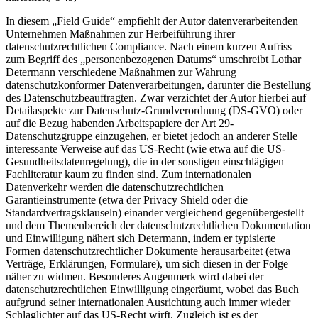
In diesem „Field Guide“ empfiehlt der Autor datenverarbeitenden
Unternehmen Maßnahmen zur Herbeiführung ihrer
datenschutzrechtlichen Compliance. Nach einem kurzen Aufriss
zum Begriff des „personenbezogenen Datums“ umschreibt
Lothar
Determann
verschiedene Maßnahmen zur Wahrung
datenschutzkonformer Datenverarbeitungen, darunter die Bestellung
des Datenschutzbeauftragten. Zwar verzichtet der Autor hierbei auf
Detailaspekte zur Datenschutz-Grundverordnung (DS-GVO) oder
auf die Bezug habenden Arbeitspapiere der Art 29-
Datenschutzgruppe einzugehen, er bietet jedoch an anderer Stelle
interessante Verweise auf das US-Recht (wie etwa auf die US-
Gesundheitsdatenregelung), die in der sonstigen einschlägigen
Fachliteratur kaum zu finden sind. Zum internationalen
Datenverkehr werden die datenschutzrechtlichen
Garantieinstrumente (etwa der Privacy Shield oder die
Standardvertragsklauseln) einander vergleichend gegenübergestellt
und dem Themenbereich der datenschutzrechtlichen Dokumentation
und Einwilligung nähert sich
Determann
, indem er typisierte
Formen datenschutzrechtlicher Dokumente herausarbeitet (etwa
Verträge, Erklärungen, Formulare), um sich diesen in der Folge
näher zu widmen. Besonderes Augenmerk wird dabei der
datenschutzrechtlichen Einwilligung eingeräumt, wobei das Buch
aufgrund seiner internationalen Ausrichtung auch immer wieder
Schlaglichter auf das US-Recht wirft. Zugleich ist es der