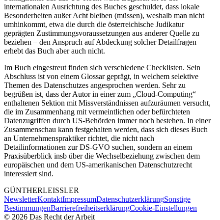
internationalen Ausrichtung des Buches geschuldet, dass lokale
Besonderheiten außer Acht bleiben (müssen), weshalb man nicht
umhinkommt, etwa die durch die österreichische Judikatur
geprägten Zustimmungsvoraussetzungen aus anderer Quelle zu
beziehen – den Anspruch auf Abdeckung solcher Detailfragen
erhebt das Buch aber auch nicht.
Im Buch eingestreut finden sich verschiedene Checklisten. Sein
Abschluss ist von einem Glossar geprägt, in welchem selektive
Themen des Datenschutzes angesprochen werden. Sehr zu
begrüßen ist, dass der Autor in einer zum „Cloud-Computing“
enthaltenen Sektion mit Missverständnissen aufzuräumen versucht,
die im Zusammenhang mit vermeintlichen oder befürchteten
Datenzugriffen durch US-Behörden immer noch bestehen. In einer
Zusammenschau kann festgehalten werden, dass sich dieses Buch
an Unternehmenspraktiker richtet, die nicht nach
Detailinformationen zur DS-GVO suchen, sondern an einem
Praxisüberblick insb über die Wechselbeziehung zwischen dem
europäischen und dem US-amerikanischen Datenschutzrecht
interessiert sind.
GÜNTHER
LEISSLER
Newsletter
Kontakt
Impressum
Datenschutzerklärung
Sonstige
Bestimmungen
Barrierefreiheitserklärung
Cookie-Einstellungen
©
2026
Das Recht der Arbeit