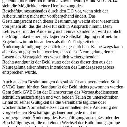
geltende (hier aber noch nicht anzuwendende) Stmk MLG 2014
sieht die Möglichkeit einer Herabsetzung des
Beschäftigungsausmaßes durch den DG vor, wenn sich der
Arbeitsumfang nicht nur vorübergehend ändert. Das
Gestaltungsrecht nach dieser Bestimmung weicht aber wesentlich
von jenem ab, das die Bekl für sich in Anspruch nimmt. Dem
Lehrer, der mit der Änderung nicht einverstanden ist, wird nämlich
die Möglichkeit einer privilegierten Selbstkündigung eröffnet. Im
Ergebnis wird nichts anderes als die Zulässigkeit einer
Änderungskündigung gesetzlich festgeschrieben. Keineswegs kann
aber davon gesprochen werden, dass diese Neuregelung den zu
Lasten des Vertragslehrers wesentlich weitergehenden
Rechtsstandpunkt der Bekl stützt oder dass dieser den aus der
Neuregelung erkennbaren Intentionen des Landesgesetzgebers
entsprechen würde.
Auch aus den Bestimmungen des subsidiär anzuwendenden Stmk
GVBG kann für den Standpunkt der Bekl nichts gewonnen werden.
Gem Stmk GVBG ist der Dienstvertrag des Vertragsbediensteten
schriftlich auszufertigen und von beiden Teilen zu unterschreiben.
Er hat zu seiner Gültigkeit ua die vereinbarte tägliche oder
wöchentliche Normalarbeitszeit zu enthalten. Jede Änderung der
vorgesehenen Beschäftigungsdauer und jede nicht nur
vorübergehende Änderung des Beschäftigungsausmaßes oder der
Beschäftigungsart, die mit einem Wechsel der Entlohnungsgruppe