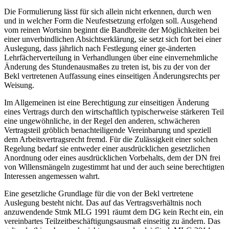
Die Formulierung lässt für sich allein nicht erkennen, durch wen
und in welcher Form die Neufestsetzung erfolgen soll. Ausgehend
vom reinen Wortsinn beginnt die Bandbreite der Möglichkeiten bei
einer unverbindlichen Absichtserklärung, sie setzt sich fort bei einer
Auslegung, dass jährlich nach Festlegung einer ge-
änderten
Lehrfächerverteilung in Verhandlungen über eine einvernehmliche
Änderung des Stundenausmaßes zu treten ist, bis zu der von der
Bekl vertretenen Auffassung eines einseitigen Änderungsrechts per
Weisung.
Im Allgemeinen ist eine Berechtigung zur einseitigen Änderung
eines Vertrags durch den wirtschaftlich typischerweise stärkeren Teil
eine ungewöhnliche, in der Regel den anderen, schwächeren
Vertragsteil gröblich benachteiligende Vereinbarung und speziell
dem Arbeitsvertragsrecht fremd. Für die Zulässigkeit einer solchen
Regelung bedarf sie entweder einer ausdrücklichen gesetzlichen
Anordnung oder eines ausdrücklichen Vorbehalts, dem der DN frei
von Willensmängeln zugestimmt hat und der auch seine berechtigten
Interessen angemessen wahrt.
Eine gesetzliche Grundlage für die von der Bekl vertretene
Auslegung besteht nicht. Das auf das Vertragsverhältnis noch
anzuwendende Stmk MLG 1991 räumt dem DG kein Recht ein, ein
vereinbartes Teilzeitbeschäftigungsausmaß einseitig zu ändern. Das