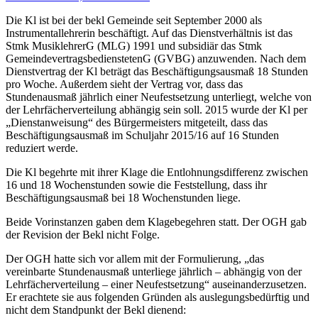
Die Kl ist bei der bekl Gemeinde seit September 2000 als
Instrumentallehrerin beschäftigt. Auf das Dienstverhältnis ist das
Stmk MusiklehrerG (MLG) 1991 und subsidiär das Stmk
GemeindevertragsbedienstetenG (GVBG) anzuwenden. Nach dem
Dienstvertrag der Kl beträgt das Beschäftigungsausmaß 18 Stunden
pro Woche. Außerdem sieht der Vertrag vor, dass das
Stundenausmaß jährlich einer Neufestsetzung unterliegt, welche von
der Lehrfächerverteilung abhängig sein soll. 2015 wurde der Kl per
„Dienstanweisung“ des Bürgermeisters mitgeteilt, dass das
Beschäftigungsausmaß im Schuljahr 2015/16 auf 16 Stunden
reduziert werde.
Die Kl begehrte mit ihrer Klage die Entlohnungsdifferenz zwischen
16 und 18 Wochenstunden sowie die Feststellung, dass ihr
Beschäftigungsausmaß bei 18 Wochenstunden liege.
Beide Vorinstanzen gaben dem Klagebegehren statt. Der OGH gab
der Revision der Bekl nicht Folge.
Der OGH hatte sich vor allem mit der Formulierung, „
das
vereinbarte Stundenausmaß unterliege jährlich – abhängig von der
Lehrfächerverteilung – einer Neufestsetzung
“ auseinanderzusetzen.
Er erachtete sie aus folgenden Gründen als auslegungsbedürftig und
nicht dem Standpunkt der Bekl dienend: