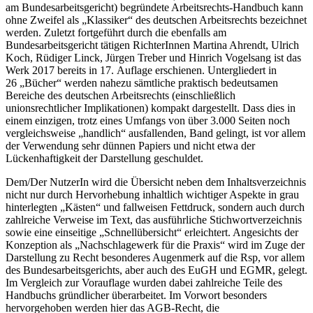
am Bundesarbeitsgericht) begründete Arbeitsrechts-Handbuch kann
ohne Zweifel als „Klassiker“ des deutschen Arbeitsrechts bezeichnet
werden. Zuletzt fortgeführt durch die ebenfalls am
Bundesarbeitsgericht tätigen RichterInnen
Martina Ahrendt
,
Ulrich
Koch
,
Rüdiger Linck
,
Jürgen Treber
und
Hinrich Vogelsang
ist das
Werk 2017 bereits in 17. Auflage erschienen. Untergliedert in
26 „Bücher“ werden nahezu sämtliche praktisch bedeutsamen
Bereiche des deutschen Arbeitsrechts (einschließlich
unionsrechtlicher Implikationen) kompakt dargestellt. Dass dies in
einem einzigen, trotz eines Umfangs von über 3.000 Seiten noch
vergleichsweise „handlich“ ausfallenden, Band gelingt, ist vor allem
der Verwendung sehr dünnen Papiers und nicht etwa der
Lückenhaftigkeit der Darstellung geschuldet.
Dem/Der NutzerIn wird die Übersicht neben dem Inhaltsverzeichnis
nicht nur durch Hervorhebung inhaltlich wichtiger Aspekte in grau
hinterlegten „Kästen“ und fallweisen Fettdruck, sondern auch durch
zahlreiche Verweise im Text, das ausführliche Stichwortverzeichnis
sowie eine einseitige „Schnellübersicht“ erleichtert. Angesichts der
Konzeption als „Nachschlagewerk für die Praxis“ wird im Zuge der
Darstellung zu Recht besonderes Augenmerk auf die Rsp, vor allem
des Bundesarbeitsgerichts, aber auch des EuGH und EGMR, gelegt.
Im Vergleich zur Vorauflage wurden dabei zahlreiche Teile des
Handbuchs gründlicher überarbeitet. Im Vorwort besonders
hervorgehoben werden hier das AGB-Recht, die