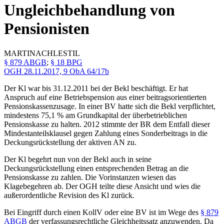
Ungleichbehandlung von
Pensionisten
MARTINA
CHLESTIL
§ 879 ABGB
;
§ 18 BPG
OGH
28.11.2017,
9 ObA 64/17b
Der Kl war bis 31.12.2011 bei der Bekl beschäftigt. Er hat
Anspruch auf eine Betriebspension aus einer beitragsorientierten
Pensionskassenzusage. In einer BV hatte sich die Bekl verpflichtet,
mindestens 75,1 % am Grundkapital der überbetrieblichen
Pensionskasse zu halten. 2012 stimmte der BR dem Entfall dieser
Mindestanteilsklausel gegen Zahlung eines Sonderbeitrags in die
Deckungsrückstellung der aktiven AN zu.
Der Kl begehrt nun von der Bekl auch in seine
Deckungsrückstellung einen entsprechenden Betrag an die
Pensionskasse zu zahlen. Die Vorinstanzen wiesen das
Klagebegehren ab. Der OGH teilte diese Ansicht und wies die
außerordentliche Revision des Kl zurück.
Bei Eingriff durch einen KollV oder eine BV ist im Wege des
§ 879
ABGB
der verfassungsrechtliche Gleichheitssatz anzuwenden. Da