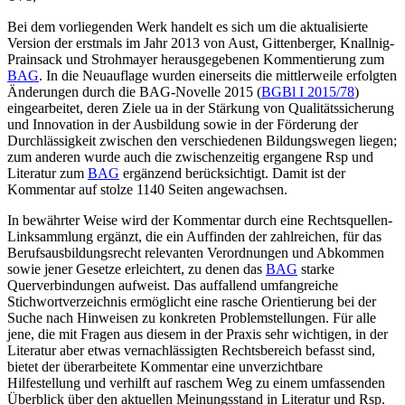
Bei dem vorliegenden Werk handelt es sich um die aktualisierte
Version der erstmals im Jahr 2013 von
Aust
,
Gittenberger
,
Knallnig-
Prainsack
und
Strohmayer
herausgegebenen Kommentierung zum
BAG
. In die Neuauflage wurden einerseits die mittlerweile erfolgten
Änderungen durch die BAG-Novelle 2015 (
BGBl I 2015/78
)
eingearbeitet, deren Ziele ua in der Stärkung von Qualitätssicherung
und Innovation in der Ausbildung sowie in der Förderung der
Durchlässigkeit zwischen den verschiedenen Bildungswegen liegen;
zum anderen wurde auch die zwischenzeitig ergangene Rsp und
Literatur zum
BAG
ergänzend berücksichtigt. Damit ist der
Kommentar auf stolze 1140 Seiten angewachsen.
In bewährter Weise wird der Kommentar durch eine Rechtsquellen-
Linksammlung ergänzt, die ein Auffinden der zahlreichen, für das
Berufsausbildungsrecht relevanten Verordnungen und Abkommen
sowie jener Gesetze erleichtert, zu denen das
BAG
starke
Querverbindungen aufweist. Das auffallend umfangreiche
Stichwortverzeichnis ermöglicht eine rasche Orientierung bei der
Suche nach Hinweisen zu konkreten Problemstellungen. Für alle
jene, die mit Fragen aus diesem in der Praxis sehr wichtigen, in der
Literatur aber etwas vernachlässigten Rechtsbereich befasst sind,
bietet der überarbeitete Kommentar eine unverzichtbare
Hilfestellung und verhilft auf raschem Weg zu einem umfassenden
Überblick über den aktuellen Meinungsstand in Literatur und Rsp.