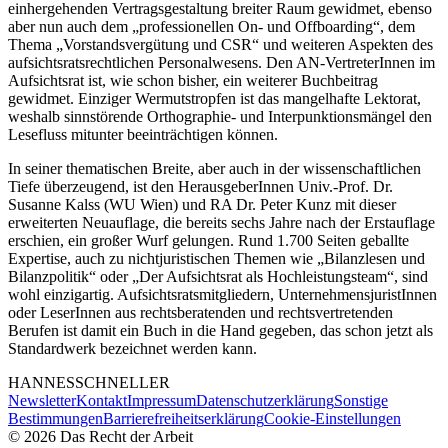
einhergehenden Vertragsgestaltung breiter Raum gewidmet, ebenso
aber nun auch dem „professionellen On- und Offboarding“, dem
Thema „Vorstandsvergütung und CSR“ und weiteren Aspekten des
aufsichtsratsrechtlichen Personalwesens. Den AN-VertreterInnen im
Aufsichtsrat ist, wie schon bisher, ein weiterer Buchbeitrag
gewidmet. Einziger Wermutstropfen ist das mangelhafte Lektorat,
weshalb sinnstörende Orthographie- und Interpunktionsmängel den
Lesefluss mitunter beeinträchtigen können.
In seiner thematischen Breite, aber auch in der wissenschaftlichen
Tiefe überzeugend, ist den HerausgeberInnen Univ.-Prof. Dr.
Susanne Kalss
(WU Wien) und RA Dr.
Peter Kunz
mit dieser
erweiterten Neuauflage, die bereits sechs Jahre nach der Erstauflage
erschien, ein großer Wurf gelungen. Rund 1.700 Seiten geballte
Expertise, auch zu nichtjuristischen Themen wie „Bilanzlesen und
Bilanzpolitik“ oder „Der Aufsichtsrat als Hochleistungsteam“, sind
wohl einzigartig. Aufsichtsratsmitgliedern, UnternehmensjuristInnen
oder LeserInnen aus rechtsberatenden und rechtsvertretenden
Berufen ist damit ein Buch in die Hand gegeben, das schon jetzt als
Standardwerk bezeichnet werden kann.
HANNES
SCHNELLER
Newsletter
Kontakt
Impressum
Datenschutzerklärung
Sonstige
Bestimmungen
Barrierefreiheitserklärung
Cookie-Einstellungen
©
2026
Das Recht der Arbeit