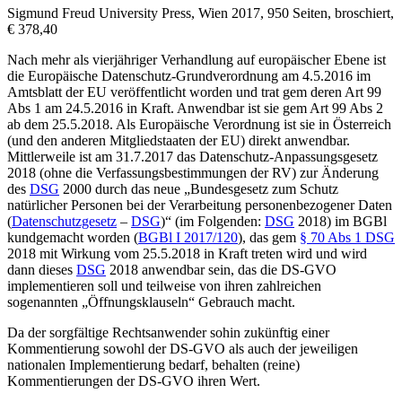
Sigmund Freud University Press, Wien 2017, 950 Seiten, broschiert,
€ 378,40
Nach mehr als vierjähriger Verhandlung auf europäischer Ebene ist
die Europäische Datenschutz-Grundverordnung am 4.5.2016 im
Amtsblatt der EU veröffentlicht worden und trat gem deren Art 99
Abs 1 am 24.5.2016 in Kraft. Anwendbar ist sie gem Art 99 Abs 2
ab dem 25.5.2018. Als Europäische Verordnung ist sie in Österreich
(und den anderen Mitgliedstaaten der EU) direkt anwendbar.
Mittlerweile ist am 31.7.2017 das Datenschutz-Anpassungsgesetz
2018 (ohne die Verfassungsbestimmungen der RV) zur Änderung
des
DSG
2000 durch das neue „Bundesgesetz zum Schutz
natürlicher Personen bei der Verarbeitung personenbezogener Daten
(
Datenschutzgesetz
–
DSG
)“ (im Folgenden:
DSG
2018) im BGBl
kundgemacht worden (
BGBl I 2017/120
), das gem
§ 70 Abs 1 DSG
2018 mit Wirkung vom 25.5.2018 in Kraft treten wird und wird
dann dieses
DSG
2018 anwendbar sein, das die DS-GVO
implementieren soll und teilweise von ihren zahlreichen
sogenannten „Öffnungsklauseln“ Gebrauch macht.
Da der sorgfältige Rechtsanwender sohin zukünftig einer
Kommentierung sowohl der DS-GVO als auch der jeweiligen
nationalen Implementierung bedarf, behalten (reine)
Kommentierungen der DS-GVO ihren Wert.