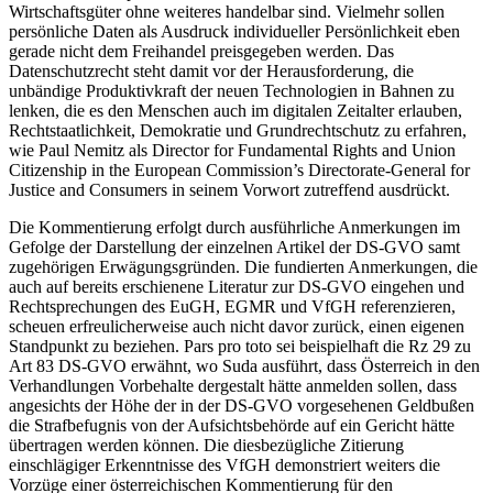
Wirtschaftsgüter ohne weiteres handelbar sind. Vielmehr sollen
persönliche Daten als Ausdruck individueller Persönlichkeit eben
gerade nicht dem Freihandel preisgegeben werden. Das
Datenschutzrecht steht damit vor der Herausforderung, die
unbändige Produktivkraft der neuen Technologien in Bahnen zu
lenken, die es den Menschen auch im digitalen Zeitalter erlauben,
Rechtstaatlichkeit, Demokratie und Grundrechtschutz zu erfahren,
wie
Paul Nemitz
als Director for Fundamental Rights and Union
Citizenship in the European Commission’s Directorate-General for
Justice and Consumers in seinem Vorwort zutreffend ausdrückt.
Die Kommentierung erfolgt durch ausführliche Anmerkungen im
Gefolge der Darstellung der einzelnen Artikel der DS-GVO samt
zugehörigen Erwägungsgründen. Die fundierten Anmerkungen, die
auch auf bereits erschienene Literatur zur DS-GVO eingehen und
Rechtsprechungen des EuGH, EGMR und VfGH referenzieren,
scheuen erfreulicherweise auch nicht davor zurück, einen eigenen
Standpunkt zu beziehen. Pars pro toto sei beispielhaft die Rz 29 zu
Art 83 DS-GVO erwähnt, wo
Suda
ausführt, dass Österreich in den
Verhandlungen Vorbehalte dergestalt hätte anmelden sollen, dass
angesichts der Höhe der in der DS-GVO vorgesehenen Geldbußen
die Strafbefugnis von der Aufsichtsbehörde auf ein Gericht hätte
übertragen werden können. Die diesbezügliche Zitierung
einschlägiger Erkenntnisse des VfGH demonstriert weiters die
Vorzüge einer österreichischen Kommentierung für den