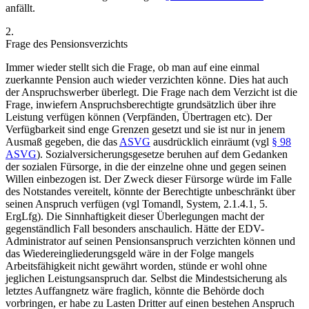
anfällt.
2.
Frage des Pensionsverzichts
Immer wieder stellt sich die Frage, ob man auf eine einmal
zuerkannte Pension auch wieder verzichten könne. Dies hat auch
der Anspruchswerber überlegt. Die Frage nach dem Verzicht ist die
Frage, inwiefern Anspruchsberechtigte grundsätzlich über ihre
Leistung verfügen können (Verpfänden, Übertragen etc). Der
Verfügbarkeit sind enge Grenzen gesetzt und sie ist nur in jenem
Ausmaß gegeben, die das
ASVG
ausdrücklich einräumt (vgl
§ 98
ASVG
). Sozialversicherungsgesetze beruhen auf dem Gedanken
der sozialen Fürsorge, in die der einzelne ohne und gegen seinen
Willen einbezogen ist. Der Zweck dieser Fürsorge würde im Falle
des Notstandes vereitelt, könnte der Berechtigte unbeschränkt über
seinen Anspruch verfügen (vgl
Tomandl
,
System
, 2.1.4.1, 5.
ErgLfg). Die Sinnhaftigkeit dieser Überlegungen macht der
gegenständlich Fall besonders anschaulich. Hätte der EDV-
Administrator auf seinen Pensionsanspruch verzichten können und
das Wiedereingliederungsgeld wäre in der Folge mangels
Arbeitsfähigkeit nicht gewährt worden, stünde er wohl ohne
jeglichen Leistungsanspruch dar. Selbst die Mindestsicherung als
letztes Auffangnetz wäre fraglich, könnte die Behörde doch
vorbringen, er habe zu Lasten Dritter auf einen bestehen Anspruch