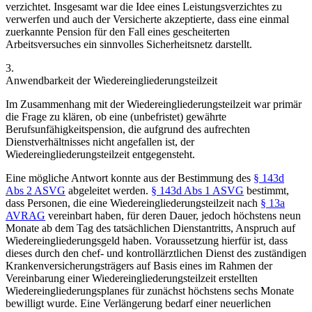
verzichtet. Insgesamt war die Idee eines Leistungsverzichtes zu
verwerfen und auch der Versicherte akzeptierte, dass eine einmal
zuerkannte Pension für den Fall eines gescheiterten
Arbeitsversuches ein sinnvolles Sicherheitsnetz darstellt.
3.
Anwendbarkeit der Wiedereingliederungsteilzeit
Im Zusammenhang mit der Wiedereingliederungsteilzeit war primär
die Frage zu klären, ob eine (unbefristet) gewährte
Berufsunfähigkeitspension, die aufgrund des aufrechten
Dienstverhältnisses nicht angefallen ist, der
Wiedereingliederungsteilzeit entgegensteht.
Eine mögliche Antwort konnte aus der Bestimmung des
§ 143d
Abs 2 ASVG
abgeleitet werden.
§ 143d Abs 1 ASVG
bestimmt,
dass Personen, die eine Wiedereingliederungsteilzeit nach
§ 13a
AVRAG
vereinbart haben, für deren Dauer, jedoch höchstens neun
Monate ab dem Tag des tatsächlichen Dienstantritts, Anspruch auf
Wiedereingliederungsgeld haben. Voraussetzung hierfür ist, dass
dieses durch den chef- und kontrollärztlichen Dienst des zuständigen
Krankenversicherungsträgers auf Basis eines im Rahmen der
Vereinbarung einer Wiedereingliederungsteilzeit erstellten
Wiedereingliederungsplanes für zunächst höchstens sechs Monate
bewilligt wurde. Eine Verlängerung bedarf einer neuerlichen