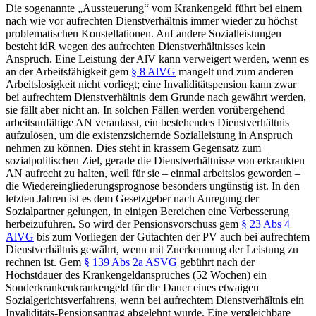
Die sogenannte „Aussteuerung“ vom Krankengeld
führt bei einem
nach wie vor aufrechten Dienstverhältnis immer wieder zu höchst
problematischen Konstellationen. Auf andere Sozialleistungen
besteht idR wegen des aufrechten Dienstverhältnisses kein
Anspruch. Eine Leistung der AlV kann verweigert werden, wenn es
an der Arbeitsfähigkeit gem
§ 8 AlVG
mangelt
und zum anderen
Arbeitslosigkeit
nicht vorliegt; eine Invaliditätspension kann zwar
bei aufrechtem Dienstverhältnis dem Grunde nach gewährt werden,
sie fällt aber nicht an.
In solchen Fällen werden vorübergehend
arbeitsunfähige AN veranlasst, ein bestehendes Dienstverhältnis
aufzulösen, um die existenzsichernde Sozialleistung in Anspruch
nehmen zu können. Dies steht in krassem Gegensatz zum
sozialpolitischen Ziel, gerade die Dienstverhältnisse von erkrankten
AN aufrecht zu halten, weil für sie – einmal arbeitslos geworden –
die Wiedereingliederungsprognose besonders ungünstig ist. In den
letzten Jahren ist es dem Gesetzgeber nach Anregung der
Sozialpartner gelungen, in einigen Bereichen eine Verbesserung
herbeizuführen. So wird der Pensionsvorschuss gem
§ 23 Abs 4
AlVG
bis zum Vorliegen der Gutachten der PV auch bei aufrechtem
Dienstverhältnis gewährt, wenn mit Zuerkennung der Leistung zu
rechnen ist. Gem
§ 139 Abs 2a ASVG
gebührt nach der
Höchstdauer des Krankengeldanspruches (52 Wochen) ein
Sonderkrankenkrankengeld für die Dauer eines etwaigen
Sozialgerichtsverfahrens, wenn bei aufrechtem Dienstverhältnis ein
Invaliditäts-Pensionsantrag abgelehnt wurde. Eine vergleichbare