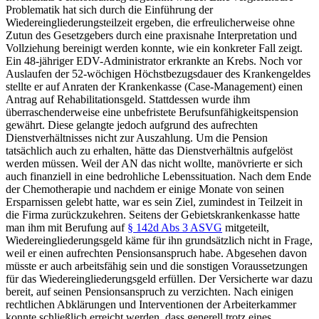
Problematik hat sich durch die Einführung der
Wiedereingliederungsteilzeit
ergeben, die erfreulicherweise ohne
Zutun des Gesetzgebers durch eine praxisnahe Interpretation und
Vollziehung bereinigt werden konnte, wie ein konkreter Fall zeigt.
Ein 48-jähriger EDV-Administrator erkrankte an Krebs. Noch vor
Auslaufen der 52-wöchigen Höchstbezugsdauer des Krankengeldes
stellte er auf Anraten der Krankenkasse (Case-Management) einen
Antrag auf Rehabilitationsgeld. Stattdessen wurde ihm
überraschenderweise eine unbefristete Berufsunfähigkeitspension
gewährt. Diese gelangte jedoch aufgrund des aufrechten
Dienstverhältnisses nicht zur Auszahlung. Um die Pension
tatsächlich auch zu erhalten, hätte das Dienstverhältnis aufgelöst
werden müssen. Weil der AN das nicht wollte, manövrierte er sich
auch finanziell in eine bedrohliche Lebenssituation. Nach dem Ende
der Chemotherapie und nachdem er einige Monate von seinen
Ersparnissen gelebt hatte, war es sein Ziel, zumindest in Teilzeit in
die Firma zurückzukehren. Seitens der Gebietskrankenkasse hatte
man ihm mit Berufung auf
§ 142d Abs 3 ASVG
mitgeteilt,
Wiedereingliederungsgeld käme für ihn grundsätzlich nicht in Frage,
weil er einen aufrechten Pensionsanspruch habe. Abgesehen davon
müsste er auch arbeitsfähig sein und die sonstigen Voraussetzungen
für das Wiedereingliederungsgeld erfüllen. Der Versicherte war dazu
bereit, auf seinen Pensionsanspruch zu verzichten. Nach einigen
rechtlichen Abklärungen und Interventionen der Arbeiterkammer
konnte schließlich erreicht werden, dass generell trotz eines