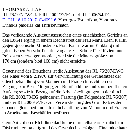
THOMAS
KALLAB
RL 76/207/EWG idF RL 2002/73/EG und RL 2006/54/EG
EuGH
18.10.2017,
C-409/16
,
Ypourgos Esoterikon, Ypourgos
Ethnikis paideias kai Thriskevmaton
Das vorliegende Auslegungsersuchen eines griechischen Gerichts an
den EuGH erging in einem Rechtsstreit der Frau
Maria-Eleni Kalliri
gegen griechische Ministerien. Frau
Kalliri
war im Einklang mit
griechischen Vorschriften der Zugang zur Schule für Offiziere und
Polizisten verweigert worden, weil sie die Mindestgröße von
170 cm (sondern bloß 168 cm) nicht erreichte.
Gegenstand des Ersuchens ist die Auslegung der RL 76/207/EWG
des Rates vom 9.2.1976 zur Verwirklichung des Grundsatzes der
Gleichbehandlung von Männern und Frauen hinsichtlich des
Zugangs zur Beschäftigung, zur Berufsbildung und zum beruflichen
Aufstieg sowie in Bezug auf die Arbeitsbedingungen in der durch
die RL 2002/73/EG geänderten Fassung (im Folgenden: RL 76/207)
und der RL 2006/54/EG zur Verwirklichung des Grundsatzes der
Chancengleichheit und Gleichbehandlung von Männern und Frauen
in Arbeits- und Beschäftigungsfragen.
Gem Art 2 dieser Richtlinie darf keine unmittelbare oder mittelbare
Diskriminierung aufgrund des Geschlechts erfolgen. Eine mittelbare