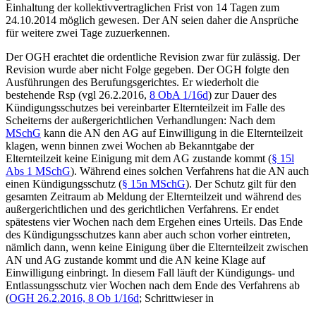
Einhaltung der kollektivvertraglichen Frist von 14 Tagen zum
24.10.2014 möglich gewesen. Der AN seien daher die Ansprüche
für weitere zwei Tage zuzuerkennen.
Der OGH erachtet die ordentliche Revision zwar für zulässig. Der
Revision wurde aber nicht Folge gegeben. Der OGH folgte den
Ausführungen des Berufungsgerichtes. Er wiederholt die
bestehende Rsp (vgl
26.2.2016,
8 ObA 1/16d
) zur Dauer des
Kündigungsschutzes bei vereinbarter Elternteilzeit im Falle des
Scheiterns der außergerichtlichen Verhandlungen: Nach dem
MSchG
kann die AN den AG auf Einwilligung in die Elternteilzeit
klagen, wenn binnen zwei Wochen ab Bekanntgabe der
Elternteilzeit keine Einigung mit dem AG zustande kommt (
§ 15l
Abs 1 MSchG
). Während eines solchen Verfahrens hat die AN auch
einen Kündigungsschutz (
§ 15n MSchG
). Der Schutz gilt für den
gesamten Zeitraum ab Meldung der Elternteilzeit und während des
außergerichtlichen und des gerichtlichen Verfahrens. Er endet
spätestens vier Wochen nach dem Ergehen eines Urteils. Das Ende
des Kündigungsschutzes kann aber auch schon vorher eintreten,
nämlich dann, wenn keine Einigung über die Elternteilzeit zwischen
AN und AG zustande kommt und die AN keine Klage auf
Einwilligung einbringt. In diesem Fall läuft der Kündigungs- und
Entlassungsschutz vier Wochen nach dem Ende des Verfahrens ab
(
OGH
26.2.2016,
8 Ob 1/16d
;
Schrittwieser
in