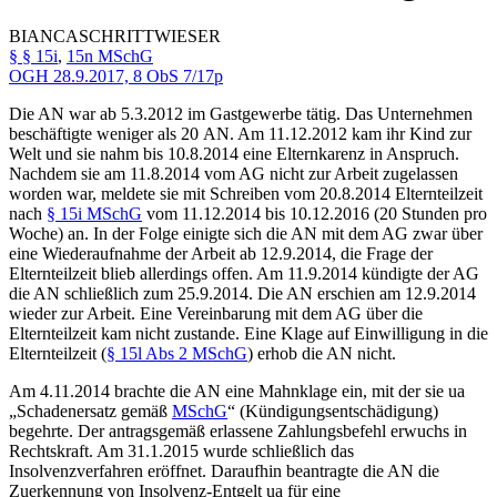
BIANCA
SCHRITTWIESER
§ § 15i
,
15n MSchG
OGH
28.9.2017,
8 ObS 7/17p
Die AN war ab 5.3.2012 im Gastgewerbe tätig. Das Unternehmen
beschäftigte weniger als 20 AN. Am 11.12.2012 kam ihr Kind zur
Welt und sie nahm bis 10.8.2014 eine Elternkarenz in Anspruch.
Nachdem sie am 11.8.2014 vom AG nicht zur Arbeit zugelassen
worden war, meldete sie mit Schreiben vom 20.8.2014 Elternteilzeit
nach
§ 15i MSchG
vom 11.12.2014 bis 10.12.2016 (20 Stunden pro
Woche) an. In der Folge einigte sich die AN mit dem AG zwar über
eine Wiederaufnahme der Arbeit ab 12.9.2014, die Frage der
Elternteilzeit blieb allerdings offen. Am 11.9.2014 kündigte der AG
die AN schließlich zum 25.9.2014. Die AN erschien am 12.9.2014
wieder zur Arbeit. Eine Vereinbarung mit dem AG über die
Elternteilzeit kam nicht zustande. Eine Klage auf Einwilligung in die
Elternteilzeit (
§ 15l Abs 2 MSchG
) erhob die AN nicht.
Am 4.11.2014 brachte die AN eine Mahnklage ein, mit der sie ua
„Schadenersatz gemäß
MSchG
“ (Kündigungsentschädigung)
begehrte. Der antragsgemäß erlassene Zahlungsbefehl erwuchs in
Rechtskraft. Am 31.1.2015 wurde schließlich das
Insolvenzverfahren eröffnet. Daraufhin beantragte die AN die
Zuerkennung von Insolvenz-Entgelt ua für eine