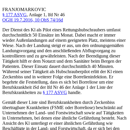
FRANJO
MARKOVIC
§ 177 ASVG
, Anlage 1, lfd Nr 46
OGH
19.7.2016,
10 ObS 74/16d
Der Dienst des Kl als Pilot eines Rettungshubschraubers umfasst
durchschnittlich 50 Einsätze im Monat. Dabei macht er immer
wieder Außenlandungen auf einem geeigneten Platz, meistens einer
Wiese. Nach der Landung steigt er aus, um den ordnungsgemäßen
Landungsvorgang und den anschließenden Abflugvorgang zu
kontrollieren und zu gewährleisten. Nach der Beendigung dieser
Tätigkeit hilft er dem Notarzt und dem Sanitäter beim Bergen der
Patienten. Dieser Einsatz dauert durchschnittlich 40 Minuten.
Während seiner Tätigkeit als Hubschrauberpilot erlitt der Kl einen
Zeckenbiss und in weiterer Folge eine Borrelieninfektion. Er
begehrte die Feststellung, dass es sich bei Borreliose um eine
Berufskrankheit iSd der lfd Nr 46 der Anlage 1 der Liste der
Berufskrankheiten zu
§ 177 ASVG
handle.
Gemäß dieser Liste sind Berufskrankheiten durch Zeckenbiss
übertragbare Krankheiten (FSME oder Borreliose) beschränkt auf
Unternehmen der Land- und Forstwirtschaft sowie auf Tätigkeiten
in Unternehmen, bei denen eine ähnliche Gefährdung besteht. Nach
Ansicht des Kl unterliegt er einer ähnlichen Gefährdung wie
Beschäftigte in der Land- und Forstwirtschaft, da er sich bei den