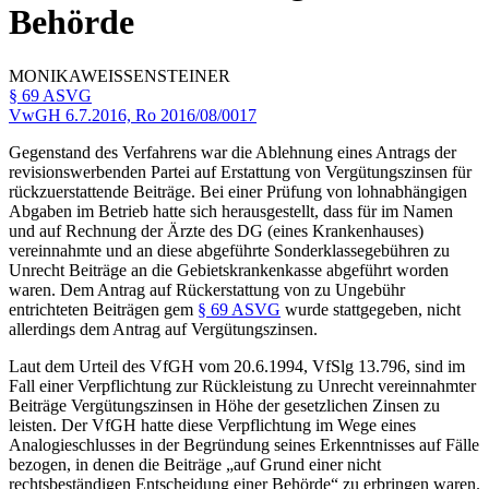
Behörde
MONIKA
WEISSENSTEINER
§ 69 ASVG
VwGH
6.7.2016,
Ro 2016/08/0017
Gegenstand des Verfahrens war die Ablehnung eines Antrags der
revisionswerbenden Partei auf Erstattung von Vergütungszinsen für
rückzuerstattende Beiträge. Bei einer Prüfung von lohnabhängigen
Abgaben im Betrieb hatte sich herausgestellt, dass für im Namen
und auf Rechnung der Ärzte des DG (eines Krankenhauses)
vereinnahmte und an diese abgeführte Sonderklassegebühren zu
Unrecht Beiträge an die Gebietskrankenkasse abgeführt worden
waren. Dem Antrag auf Rückerstattung von zu Ungebühr
entrichteten Beiträgen gem
§ 69 ASVG
wurde stattgegeben, nicht
allerdings dem Antrag auf Vergütungszinsen.
Laut dem Urteil des VfGH vom 20.6.1994, VfSlg 13.796, sind im
Fall einer Verpflichtung zur Rückleistung zu Unrecht vereinnahmter
Beiträge Vergütungszinsen in Höhe der gesetzlichen Zinsen zu
leisten. Der VfGH hatte diese Verpflichtung im Wege eines
Analogieschlusses in der Begründung seines Erkenntnisses auf Fälle
bezogen, in denen die Beiträge „auf Grund einer nicht
rechtsbeständigen Entscheidung einer Behörde“ zu erbringen waren.