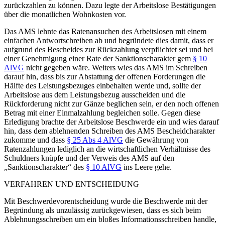
zurückzahlen zu können. Dazu legte der Arbeitslose Bestätigungen
über die monatlichen Wohnkosten vor.
Das AMS lehnte das Ratenansuchen des Arbeitslosen mit einem
einfachen Antwortschreiben ab und begründete dies damit, dass er
aufgrund des Bescheides zur Rückzahlung verpflichtet sei und bei
einer Genehmigung einer Rate der Sanktionscharakter gem
§ 10
AlVG
nicht gegeben wäre. Weiters wies das AMS im Schreiben
darauf hin, dass bis zur Abstattung der offenen Forderungen die
Hälfte des Leistungsbezuges einbehalten werde und, sollte der
Arbeitslose aus dem Leistungsbezug ausscheiden und die
Rückforderung nicht zur Gänze beglichen sein, er den noch offenen
Betrag mit einer Einmalzahlung begleichen solle. Gegen diese
Erledigung brachte der Arbeitslose Beschwerde ein und wies darauf
hin, dass dem ablehnenden Schreiben des AMS Bescheidcharakter
zukomme und dass
§ 25 Abs 4 AlVG
die Gewährung von
Ratenzahlungen lediglich an die wirtschaftlichen Verhältnisse des
Schuldners knüpfe und der Verweis des AMS auf den
„Sanktionscharakter“ des
§ 10 AlVG
ins Leere gehe.
VERFAHREN UND ENTSCHEIDUNG
Mit Beschwerdevorentscheidung wurde die Beschwerde mit der
Begründung als unzulässig zurückgewiesen, dass es sich beim
Ablehnungsschreiben um ein bloßes Informationsschreiben handle,