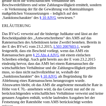
gerade nicht die wirtschaftlichen Verhältnisse des
Beschwerdeführers und seine Zahlungswilligkeit ermittelt, sondern
– in Verkennung der für die Gewährung von Ratenzahlungen
maßgeblichen Voraussetzungen – lediglich auf den
‚Sanktionscharakter‘ des
§ 10 AlVG
verwiesen.“
ERLÄUTERUNG
Das BVwG verweist auf die bisherige Judikatur und lässt an der
Bescheidqualität des „Antwortschreibens“ des AMS auf das
Ratenersuchen des Arbeitslosen keine Zweifel bestehen. Bereits in
der E des
BVwG
vom 23.2.2015,
L503 2007603-1
, wurde
festgestellt, dass ein Bescheid vorliegt, wenn das AMS ein
Ratenansuchen gem
§ 25 Abs 4 AlVG
mit einem einfachen
Schreiben erledigt. Auch geht bereits aus der E vom 23.2.2015
eindeutig hervor, dass das AMS bei einem Ratenansuchen die
wirtschaftlichen Verhältnisse und die Zahlungswilligkeit prüfen
muss, so dass nicht nachvollziehbar ist, weshalb der
„Sanktionscharakter“ des
§ 10 AlVG
als Begründung für die
Ablehnung eines Ratenansuchens herangezogen wurde.
Abzuwarten bleibt, ob das AMS die angebotene monatliche Rate in
Höhe von € 70,- annehmen wird, da das Gesetz nur auf die zu
berücksichtigenden wirtschaftlichen Verhältnisse verweist und keine
genauen Angaben enthält, welche laufenden Ausgaben bei der
Festsetzung der Ratenhöhe vom AMS berücksichtigt werden