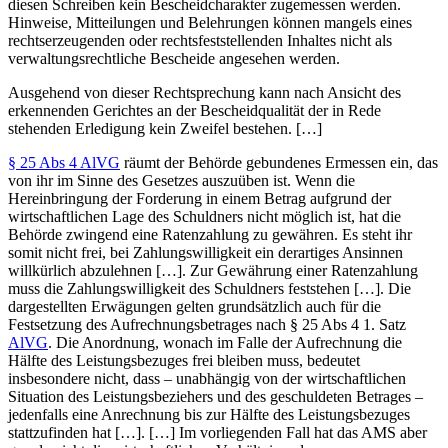
diesen Schreiben kein Bescheidcharakter zugemessen werden.
Hinweise, Mitteilungen und Belehrungen können mangels eines
rechtserzeugenden oder rechtsfeststellenden Inhaltes nicht als
verwaltungsrechtliche Bescheide angesehen werden.
Ausgehend von dieser Rechtsprechung kann nach Ansicht des
erkennenden Gerichtes an der Bescheidqualität der in Rede
stehenden Erledigung kein Zweifel bestehen. […]
§ 25 Abs 4 AlVG
räumt der Behörde gebundenes Ermessen ein, das
von ihr im Sinne des Gesetzes auszuüben ist. Wenn die
Hereinbringung der Forderung in einem Betrag aufgrund der
wirtschaftlichen Lage des Schuldners nicht möglich ist, hat die
Behörde zwingend eine Ratenzahlung zu gewähren. Es steht ihr
somit nicht frei, bei Zahlungswilligkeit ein derartiges Ansinnen
willkürlich abzulehnen […]. Zur Gewährung einer Ratenzahlung
muss die Zahlungswilligkeit des Schuldners feststehen […]. Die
dargestellten Erwägungen gelten grundsätzlich auch für die
Festsetzung des Aufrechnungsbetrages nach § 25 Abs 4 1. Satz
AlVG
. Die Anordnung, wonach im Falle der Aufrechnung die
Hälfte des Leistungsbezuges frei bleiben muss, bedeutet
insbesondere nicht, dass – unabhängig von der wirtschaftlichen
Situation des Leistungsbeziehers und des geschuldeten Betrages –
jedenfalls eine Anrechnung bis zur Hälfte des Leistungsbezuges
stattzufinden hat […]. […] Im vorliegenden Fall hat das AMS aber