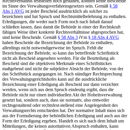
Rechtsverhältnis feststellen noch gestalten, können keine Bescheide
im Sinne des Verwaltungsverfahrensgesetzes sein. Gemäß
§ 58
Abs 1 AVG
ist jeder Bescheid ausdrücklich als solcher zu
bezeichnen und hat Spruch und Rechtsmittelbelehrung zu enthalten.
Erledigungen, die weder nach Form noch nach Inhalt darauf
schließen lassen, dass damit die Behörde in einer der Rechtskraft
fähigen Weise über konkrete Rechtsverhältnisse abgesprochen hat,
sind keine Bescheide. Gemäß
§ 58 Abs 3
iVm
§ 18 Abs 4 AVG
haben Bescheide die Bezeichnung der Behörde zu enthalten,
allerdings nicht notwendigerweise im Spruch. Fehlt die
Bezeichnung der Behörde, so kann das betreffende Schriftstück
nicht als Bescheid angesehen werden. Für die Beurteilung als
Bescheid sind die objektiven Merkmale eines Schriftstückes
maßgebend und nicht die subjektive Absicht der Behörde, von der
das Schriftstück ausgegangen ist. Nach ständiger Rechtsprechung
des Verwaltungsgerichtshofes kann auf die ausdrückliche
Bezeichnung einer Erledigung als Bescheid nur dann verzichtet
werden, wenn sich aus dem Spruch eindeutig ergibt, dass die
Behörde nicht nur einen individuellen Akt der Hoheitsverwaltung
gesetzt hat, sondern auch, dass sie normativ, also entweder
rechtsgestaltend oder rechtsfest-
stellend eine Angelegenheit des
Verwaltungsrechts entschieden hat. Der normative Inhalt muss sich
aus der Formulierung der behördlichen Erledigung und auch aus der
Form der Erledigung ergeben. Handelt es sich nach dem Inhalt um
Mitteilungen, die keinen autoritativen Abspruch enthalten, kann