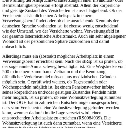
Die Prüfung der Anspruchsvoraussetzungen einer Invaliditäts- oder
Berufsunfähigkeitspension erfolgt abstrakt. Allein der körperliche
und geistige Zustand des Versicherten ist ausschlaggebend. Ob der
Versicherte tatsächlich einen Arbeitsplatz in einem
Verweisungsberuf findet oder ob eine ausreichende Kenntnis der
deutschen Sprache vorhanden ist, ist ebenso wenig entscheidend
wie der Umstand, wo der Versicherte wohnt. Verweisungsfeld ist
der gesamte österreichische Arbeitsmarkt. Auch ein sehr abgelegener
Wohnort ist der persönlichen Sphäre zuzuordnen und damit
unbeachtlich.
Allerdings muss ein (abstrakt) möglicher Arbeitsplatz in einem
Verweisungsberuf erreichbar sein. Nach der stRsp ist zu prüfen, ob
der sogenannte Anmarschweg bewältigbar ist. Eine Wegstrecke von
500 m in einem zumutbaren Zeitraum und die Benutzung
öffentlicher Verkehrsmittel müssen aus medizinischen Gründen
möglich sein. Geprüft wird weiters, ob Tagespendeln oder
Wochenpendeln möglich ist. Ist einem Pensionswerber infolge
seines körperlichen und/oder geistigen Zustandes Pendeln nicht
mehr möglich, ist zu prüfen, ob eine Wohnsitzverlegung zumutbar
ist. Der OGH hat in zahlreichen Entscheidungen ausgesprochen,
dass vom Versicherten eine Wohnsitzverlegung gefordert werden
kann, wenn er dadurch in die Lage versetzt wird, einen
entsprechenden Arbeitsplatz zu erreichen (RS0084939). Die
Wohnsitzverlegung ist auch dann zumutbar, wenn eine Versicherte