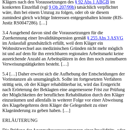
Klägers nach den Voraussetzungen des
§ 92 Abs 1 ABGB
im
konkreten Einzelfall (vgl
9 Ob 207/99b
) tatsächlich verpflichtet
wäre, ihm bei einem Umzug zu folgen, oder ob sie diesem
zumindest gleich wichtige Interessen entgegenhalten könnte (RIS-
Justiz RS0047286). […]
3.4 Ausgehend davon sind die Voraussetzungen für die
Zuerkennung einer Invaliditätspension gemäß
§ 255 Abs 3 ASVG
im Anlassfall grundsätzlich erfüllt, weil dem Kläger ein
Wohnsitzwechsel aus medizinischen Gründen nicht mehr möglich
ist und auf dem für ihn erreichbaren regionalen Arbeitsmarkt keine
ausreichende Anzahl an Arbeitsplätzen in den ihm noch zumutbaren
Verweisungstätigkeiten besteht. […]
5.4 […] Daher erweist sich die Aufhebung der Entscheidungen der
Vorinstanzen als unumgänglich. Sollte im fortgesetzten Verfahren
strittig sein, ob der Kläger rehabilitierbar ist, wird das Erstgericht
nach Erörterung der Beklagten eine angemessene Frist zur Prüfung
der Möglichkeiten der beruflichen Rehabilitation durch den Kläger
einzuräumen und allenfalls in weiterer Folge vor einer Abweisung
des Klagebegehrens dem Kläger die Gelegenheit zu einer
Klageänderung zu geben haben. […]
ERLÄUTERUNG