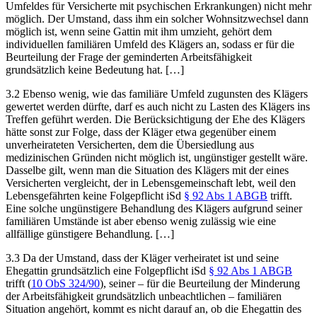
Umfeldes für Versicherte mit psychischen Erkrankungen) nicht mehr
möglich. Der Umstand, dass ihm ein solcher Wohnsitzwechsel dann
möglich ist, wenn seine Gattin mit ihm umzieht, gehört dem
individuellen familiären Umfeld des Klägers an, sodass er für die
Beurteilung der Frage der geminderten Arbeitsfähigkeit
grundsätzlich keine Bedeutung hat. […]
3.2 Ebenso wenig, wie das familiäre Umfeld zugunsten des Klägers
gewertet werden dürfte, darf es auch nicht zu Lasten des Klägers ins
Treffen geführt werden. Die Berücksichtigung der Ehe des Klägers
hätte sonst zur Folge, dass der Kläger etwa gegenüber einem
unverheirateten Versicherten, dem die Übersiedlung aus
medizinischen Gründen nicht möglich ist, ungünstiger gestellt wäre.
Dasselbe gilt, wenn man die Situation des Klägers mit der eines
Versicherten vergleicht, der in Lebensgemeinschaft lebt, weil den
Lebensgefährten keine Folgepflicht iSd
§ 92 Abs 1 ABGB
trifft.
Eine solche ungünstigere Behandlung des Klägers aufgrund seiner
familiären Umstände ist aber ebenso wenig zulässig wie eine
allfällige günstigere Behandlung. […]
3.3 Da der Umstand, dass der Kläger verheiratet ist und seine
Ehegattin grundsätzlich eine Folgepflicht iSd
§ 92 Abs 1 ABGB
trifft (
10 ObS 324/90
), seiner – für die Beurteilung der Minderung
der Arbeitsfähigkeit grundsätzlich unbeachtlichen – familiären
Situation angehört, kommt es nicht darauf an, ob die Ehegattin des