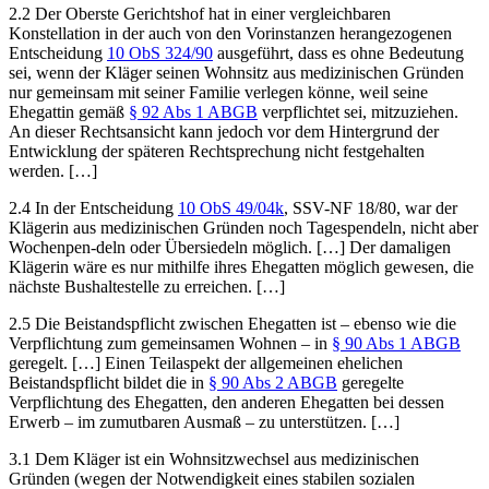
2.2 Der Oberste Gerichtshof hat in einer vergleichbaren
Konstellation in der auch von den Vorinstanzen herangezogenen
Entscheidung
10 ObS 324/90
ausgeführt, dass es ohne Bedeutung
sei, wenn der Kläger seinen Wohnsitz aus medizinischen Gründen
nur gemeinsam mit seiner Familie verlegen könne, weil seine
Ehegattin gemäß
§ 92 Abs 1 ABGB
verpflichtet sei, mitzuziehen.
An dieser Rechtsansicht kann jedoch vor dem Hintergrund der
Entwicklung der späteren Rechtsprechung nicht festgehalten
werden. […]
2.4 In der Entscheidung
10 ObS 49/04k
, SSV-NF 18/80, war der
Klägerin aus medizinischen Gründen noch Tagespendeln, nicht aber
Wochenpen-
deln oder Übersiedeln möglich. […] Der damaligen
Klägerin wäre es nur mithilfe ihres Ehegatten möglich gewesen, die
nächste Bushaltestelle zu erreichen. […]
2.5 Die Beistandspflicht zwischen Ehegatten ist – ebenso wie die
Verpflichtung zum gemeinsamen Wohnen – in
§ 90 Abs 1 ABGB
geregelt. […] Einen Teilaspekt der allgemeinen ehelichen
Beistandspflicht bildet die in
§ 90 Abs 2 ABGB
geregelte
Verpflichtung des Ehegatten, den anderen Ehegatten bei dessen
Erwerb – im zumutbaren Ausmaß – zu unterstützen. […]
3.1 Dem Kläger ist ein Wohnsitzwechsel aus medizinischen
Gründen (wegen der Notwendigkeit eines stabilen sozialen