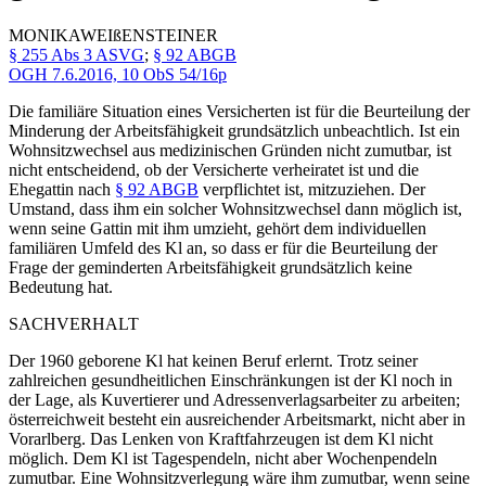
MONIKA
WEIßENSTEINER
§ 255 Abs 3 ASVG
;
§ 92 ABGB
OGH
7.6.2016,
10 ObS 54/16p
Die familiäre Situation eines Versicherten ist für die Beurteilung der
Minderung der Arbeitsfähigkeit grundsätzlich unbeachtlich. Ist ein
Wohnsitzwechsel aus medizinischen Gründen nicht zumutbar, ist
nicht entscheidend, ob der Versicherte verheiratet ist und die
Ehegattin nach
§ 92 ABGB
verpflichtet ist, mitzuziehen. Der
Umstand, dass ihm ein solcher Wohnsitzwechsel dann möglich ist,
wenn seine Gattin mit ihm umzieht, gehört dem individuellen
familiären Umfeld des Kl an, so dass er für die Beurteilung der
Frage der geminderten Arbeitsfähigkeit grundsätzlich keine
Bedeutung hat.
SACHVERHALT
Der 1960 geborene Kl hat keinen Beruf erlernt. Trotz seiner
zahlreichen gesundheitlichen Einschränkungen ist der Kl noch in
der Lage, als Kuvertierer und Adressenverlagsarbeiter zu arbeiten;
österreichweit besteht ein ausreichender Arbeitsmarkt, nicht aber in
Vorarlberg. Das Lenken von Kraftfahrzeugen ist dem Kl nicht
möglich. Dem Kl ist Tagespendeln, nicht aber Wochenpendeln
zumutbar. Eine Wohnsitzverlegung wäre ihm zumutbar, wenn seine