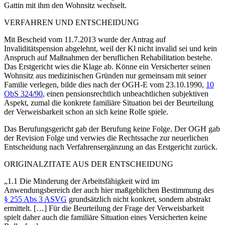
Gattin mit ihm den Wohnsitz wechselt.
VERFAHREN UND ENTSCHEIDUNG
Mit Bescheid vom 11.7.2013 wurde der Antrag auf
Invaliditätspension abgelehnt, weil der Kl nicht invalid sei und kein
Anspruch auf Maßnahmen der beruflichen Rehabilitation bestehe.
Das Erstgericht wies die Klage ab. Könne ein Versicherter seinen
Wohnsitz aus medizinischen Gründen nur gemeinsam mit seiner
Familie verlegen, bilde dies nach der
OGH
-E vom 23.10.1990,
10
ObS 324/90
, einen pensionsrechtlich unbeachtlichen subjektiven
Aspekt, zumal die konkrete familiäre Situation bei der Beurteilung
der Verweisbarkeit schon an sich keine Rolle spiele.
Das Berufungsgericht gab der Berufung keine Folge. Der OGH gab
der Revision Folge und verwies die Rechtssache zur neuerlichen
Entscheidung nach Verfahrensergänzung an das Erstgericht zurück.
ORIGINALZITATE AUS DER ENTSCHEIDUNG
„1.1 Die Minderung der Arbeitsfähigkeit wird im
Anwendungsbereich der auch hier maßgeblichen Bestimmung des
§ 255 Abs 3 ASVG
grundsätzlich nicht konkret, sondern abstrakt
ermittelt. […] Für die Beurteilung der Frage der Verweisbarkeit
spielt daher auch die familiäre Situation eines Versicherten keine