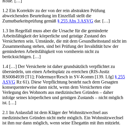
Rolle. […]
1.2 Ein Korrektiv zu der von der rein abstrakten Prüfung
abweichenden Beurteilung im Einzelfall stellt die
Zumutbarkeitsprüfung gemäß
§ 255 Abs 3 ASVG
dar. […]
1.3 Im Regelfall muss aber die Ursache für die geminderte
Arbeitsfähigkeit der körperliche und geistige Zustand des
Versicherten sein. Umstände, die mit dem Gesundheitsstand nicht im
Zusammenhang stehen, sind bei Prüfung der Invalidität bzw der
geminderten Arbeitsfähigkeit von vornherein nicht zu
berücksichtigen. […]
1.4 […] Der Versicherte ist daher grundsätzlich verpflichtet zu
übersiedeln, um einen Arbeitsplatz zu erreichen (RIS-Justiz
RS0084939 [T1];
Födermayr/Resch
in
SV-Komm [139. Lfg]
§ 255
ASVG
Rz 61
). Diese Verpflichtung besteht nach dem Gesagten
konsequenterweise dann nicht, wenn dem Versicherten eine
Verlegung des Wohnorts aus medizinischen Gründen – daher
infolge seines körperlichen und geistigen Zustands – nicht möglich
ist. […]
2.1 Im Anlassfall ist dem Kläger der Wohnsitzwechsel aus
medizinischen Gründen nicht mehr möglich. Ein Wohnsitzwechsel
ist ihm nur dann möglich, wenn seine Ehegattin mit ihm mitzieht.