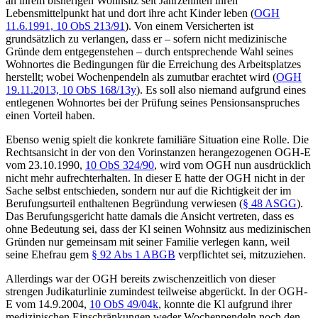
an ihrem bisherigen Wohnsitz seit Jahrzehnten ihren
Lebensmittelpunkt hat und dort ihre acht Kinder leben (
OGH
11.6.1991,
10 ObS 213/91
). Von einem Versicherten ist
grundsätzlich zu verlangen, dass er – sofern nicht medizinische
Gründe dem entgegenstehen – durch entsprechende Wahl seines
Wohnortes die Bedingungen für die Erreichung des Arbeitsplatzes
herstellt; wobei Wochenpendeln als zumutbar erachtet wird (
OGH
19.11.2013,
10 ObS 168/13y
). Es soll also niemand aufgrund eines
entlegenen Wohnortes bei der Prüfung seines Pensionsanspruches
einen Vorteil haben.
Ebenso wenig spielt die konkrete familiäre Situation eine Rolle. Die
Rechtsansicht in der von den Vorinstanzen herangezogenen
OGH
-E
vom 23.10.1990,
10 ObS 324/90
, wird vom OGH nun ausdrücklich
nicht mehr aufrechterhalten. In dieser E hatte der OGH nicht in der
Sache selbst entschieden, sondern nur auf die Richtigkeit der im
Berufungsurteil enthaltenen Begründung verwiesen (
§ 48 ASGG
).
Das Berufungsgericht hatte damals die Ansicht vertreten, dass es
ohne Bedeutung sei, dass der Kl seinen Wohnsitz aus medizinischen
Gründen nur gemeinsam mit seiner Familie verlegen kann, weil
seine Ehefrau gem
§ 92 Abs 1 ABGB
verpflichtet sei, mitzuziehen.
Allerdings war der OGH bereits zwischenzeitlich von dieser
strengen Judikaturlinie zumindest teilweise abgerückt. In der
OGH
-
E vom 14.9.2004,
10 ObS 49/04k
, konnte die Kl aufgrund ihrer
medizinischen Einschränkungen weder Wochenpendeln noch den