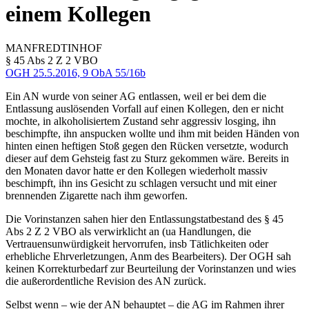
einem Kollegen
MANFRED
TINHOF
§ 45 Abs 2 Z 2 VBO
OGH
25.5.2016,
9 ObA 55/16b
Ein AN wurde von seiner AG entlassen, weil er bei dem die
Entlassung auslösenden Vorfall auf einen Kollegen, den er nicht
mochte, in alkoholisiertem Zustand sehr aggressiv losging, ihn
beschimpfte, ihn anspucken wollte und ihm mit beiden Händen von
hinten einen heftigen Stoß gegen den Rücken versetzte, wodurch
dieser auf dem Gehsteig fast zu Sturz gekommen wäre. Bereits in
den Monaten davor hatte er den Kollegen wiederholt massiv
beschimpft, ihn ins Gesicht zu schlagen versucht und mit einer
brennenden Zigarette nach ihm geworfen.
Die Vorinstanzen sahen hier den Entlassungstatbestand des § 45
Abs 2 Z 2 VBO als verwirklicht an (ua Handlungen, die
Vertrauensunwürdigkeit hervorrufen, insb Tätlichkeiten oder
erhebliche Ehrverletzungen,
Anm des Bearbeiters
). Der OGH sah
keinen Korrekturbedarf zur Beurteilung der Vorinstanzen und wies
die außerordentliche Revision des AN zurück.
Selbst wenn – wie der AN behauptet – die AG im Rahmen ihrer