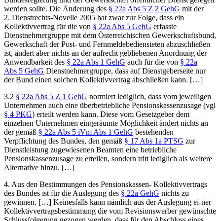
werden sollte. Die Änderung des
§ 22a Abs 5 Z 2 GehG
mit der
2. Dienstrechts-Novelle 2005 hat zwar zur Folge, dass ein
Kollektivvertrag für die von
§ 22a Abs 5 GehG
erfasste
Dienstnehmergruppe mit dem Österreichischen Gewerkschaftsbund,
Gewerkschaft der Post- und Fernmeldebediensteten abzuschließen
ist, ändert aber nichts an der aufrecht gebliebenen Anordnung der
Anwendbarkeit des
§ 22a Abs 1 GehG
auch für die von
§ 22a
Abs 5 GehG
Dienstnehmergruppe, dass auf Dienstgeberseite nur
der Bund einen solchen Kollektivvertrag abschließen kann. […]
3.2
§ 22a Abs 5 Z 1 GehG
normiert lediglich, dass vom jeweiligen
Unternehmen auch eine überbetriebliche Pensionskassenzusage (vgl
§ 4 PKG
) erteilt werden kann. Diese vom Gesetzgeber dem
einzelnen Unternehmen eingeräumte Möglichkeit ändert nichts an
der gemäß
§ 22a Abs 5 iVm Abs 1 GehG
bestehenden
Verpflichtung des Bundes, den gemäß
§ 17 Abs 1a PTSG
zur
Dienstleistung zugewiesenen Beamten eine
betriebliche
Pensionskassenzusage zu erteilen, sondern tritt lediglich als weitere
Alternative hinzu. […]
4.
Aus den Bestimmungen des Pensionskassen- Kollektivvertrags
des Bundes ist für die Auslegung des
§ 22a GehG
nichts zu
gewinnen. […] Keinesfalls kann nämlich aus der Auslegung ei-
ner
Kollektivvertragsbestimmung die vom Revisionswerber gewünschte
Schlussfolgerung gezogen werden, dass für den Abschluss eines