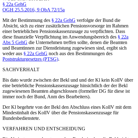
§ 22a GehG
OGH
25.5.2016,
9 ObA 72/15a
Mit der Bestimmung des
§ 22a GehG
verfolgte der Bund die
Absicht, sich zu einer zusätzlichen Pensionsvorsorge im Rahmen
einer betrieblichen Pensionskassenzusage zu verpflichten. Dass
diese finanzielle Verpflichtung im Anwendungsbereich des
§ 22a
Abs 5 GehG
die Unternehmen treffen sollte, denen die Beamten
und Beamtinnen zur Dienstleistung zugewiesen sind, ergibt sich
weder aus
§ 22a GehG
noch aus den Bestimmungen des
Poststrukturgesetzes (PTSG)
.
SACHVERHALT
Bis dato wurde zwischen der Bekl und und der Kl kein KollV über
eine betriebliche Pensionskassenzusage hinsichtlich der der Bekl
zugewiesenen Beamten abgeschlossen (formeller DG für diese ist
immer noch der Bund,
Anm des Bearbeiters
).
Der Kl begehrte von der Bekl den Abschluss eines KollV mit dem
Mindestinhalt des KollV über die Pensionskassenzusage für
Bundesbedienstete.
VERFAHREN UND ENTSCHEIDUNG