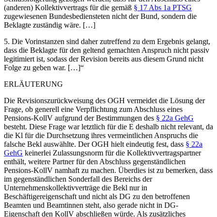
(anderen) Kollektivvertrags für die gemäß
§ 17 Abs 1a PTSG
zugewiesenen Bundesbediensteten nicht der Bund, sondern die
Beklagte zuständig wäre. […]
5.
Die Vorinstanzen sind daher zutreffend zu dem Ergebnis gelangt,
dass die Beklagte für den geltend gemachten Anspruch nicht passiv
legitimiert ist, sodass der Revision bereits aus diesem Grund nicht
Folge zu geben war. […]“
ERLÄUTERUNG
Die Revisionszurückweisung des OGH vermeidet die Lösung der
Frage, ob generell eine Verpflichtung zum Abschluss eines
Pensions-KollV aufgrund der Bestimmungen des
§ 22a GehG
besteht. Diese Frage war letztlich für die E deshalb nicht relevant, da
die Kl für die Durchsetzung ihres vermeintlichen Anspruchs die
falsche Bekl auswählte. Der OGH hielt eindeutig fest, dass
§ 22a
GehG
keinerlei Zulassungsnorm für die Kollektivvertragspartner
enthält, weitere Partner für den Abschluss gegenständlichen
Pensions-KollV namhaft zu machen. Überdies ist zu bemerken, dass
im gegenständlichen Sonderfall des Bereichs der
Unternehmenskollektivverträge die Bekl nur in
Beschäftigereigenschaft und nicht als DG zu den betroffenen
Beamten und Beamtinnen steht, also gerade nicht in DG-
Eigenschaft den KollV abschließen würde. Als zusätzliches