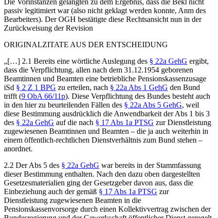
Die Vorinstanzen gelangten zu dem Ergebnis, dass die Bekl nicht
passiv legitimiert war (also nicht geklagt werden konnte,
Anm des
Bearbeiters
). Der OGH bestätigte diese Rechtsansicht nun in der
Zurückweisung der Revision
ORIGINALZITATE AUS DER ENTSCHEIDUNG
„[…]
2.1
Bereits eine wörtliche Auslegung des
§ 22a GehG
ergibt,
dass die Verpflichtung,
allen
nach dem 31.12.1954 geborenen
Beamtinnen und Beamten eine betriebliche Pensionskassenzusage
iSd
§ 2 Z 1 BPG
zu erteilen, nach
§ 22a Abs 1 GehG
den
Bund
trifft (
9 ObA 66/11p
). Diese Verpflichtung des Bundes besteht auch
in den hier zu beurteilenden Fällen des
§ 22a Abs 5 GehG
, weil
diese Bestimmung ausdrücklich die Anwendbarkeit der Abs 1 bis 3
des
§ 22a GehG
auf die nach
§ 17 Abs 1a PTSG
zur Dienstleistung
zugewiesenen Beamtinnen und Beamten – die ja auch weiterhin in
einem öffentlich-rechtlichen Dienstverhältnis zum Bund stehen –
anordnet.
2.2
Der Abs 5 des
§ 22a GehG
war bereits in der Stammfassung
dieser Bestimmung enthalten. Nach den dazu oben dargestellten
Gesetzesmaterialien ging der Gesetzgeber davon aus, dass die
Einbeziehung auch der gemäß
§ 17 Abs 1a PTSG
zur
Dienstleistung zugewiesenen Beamten in die
Pensionskassenvorsorge durch einen Kollektivvertrag zwischen der
Bundesregierung und der Gewerkschaft öffentlicher Dienst geregelt